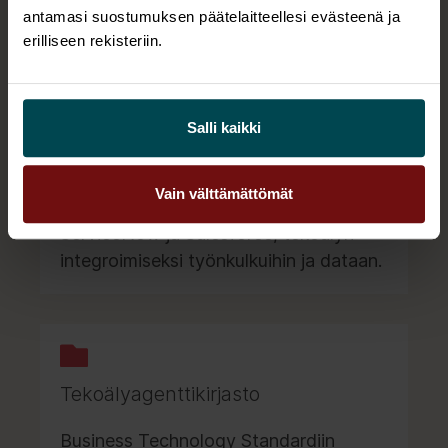
tekoälyagenteille – mallit, testaus,
antamasi suostumuksen päätelaitteellesi evästeenä ja
käyttöönotto ja valvonta.
erilliseen rekisteriin.
Salli kaikki
Tekoälyalustat
Vain välttämättömät
Enterprise AI -alustat, kuten
ServiceNow ja Salesforce, tekoälyn
integroimiseksi työnkulkuihin ja dataan.
Tekoälyagenttikirjasto
Business Technology Standardiin