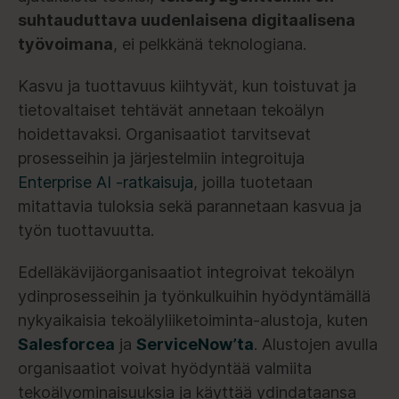
suhtauduttava uudenlaisena digitaalisena
työvoimana
, ei pelkkänä teknologiana.
Kasvu ja tuottavuus kiihtyvät, kun toistuvat ja
tietovaltaiset tehtävät annetaan tekoälyn
hoidettavaksi. Organisaatiot tarvitsevat
prosesseihin ja järjestelmiin integroituja
Enterprise AI -ratkaisuja
, joilla tuotetaan
mitattavia tuloksia sekä parannetaan kasvua ja
työn tuottavuutta.
Edelläkävijäorganisaatiot integroivat tekoälyn
ydinprosesseihin ja työnkulkuihin hyödyntämällä
nykyaikaisia tekoälyliiketoiminta-alustoja, kuten
Salesforcea
ja
ServiceNow’ta
. Alustojen avulla
organisaatiot voivat hyödyntää valmiita
tekoälyominaisuuksia ja käyttää ydindataansa