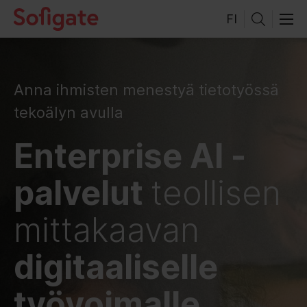
Hyppää
FI
sisältöön
Anna ihmisten menestyä tietotyössä
tekoälyn avulla
Enterprise AI -
palvelut
teollisen
mittakaavan
digitaaliselle
työvoimalle