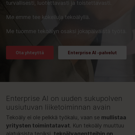
turvallisesti, luotettavasti ja toistettavasti.
Me emme tee kokeiluja tekoälyllä.
Me tuomme tekoälyn osaksi jokapäiväistä työtä.
Ota yhteyttä
Enterprise AI -palvelut
Enterprise AI on uuden sukupolven
uusiutuvan liiketoiminnan avain
Tekoäly ei ole pelkkä työkalu, vaan se
mullistaa
yritysten toimintatavat
. Kun tekoäly muuttuu
ajatuksista teoiksi,
tekoälyagentteihin on