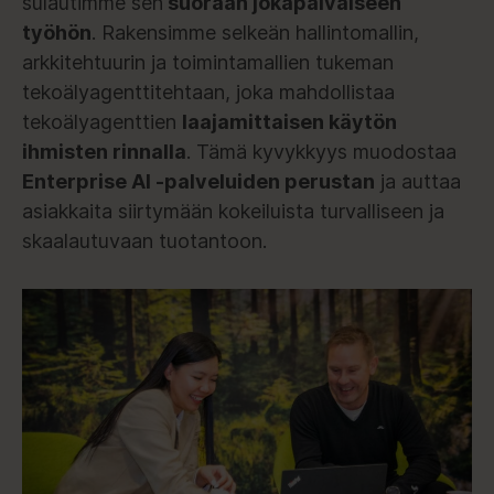
sulautimme sen
suoraan jokapäiväiseen
työhön
. Rakensimme selkeän hallintomallin,
arkkitehtuurin ja toimintamallien tukeman
tekoälyagenttitehtaan, joka mahdollistaa
tekoälyagenttien
laajamittaisen käytön
ihmisten rinnalla
. Tämä kyvykkyys muodostaa
Enterprise AI -palveluiden perustan
ja auttaa
asiakkaita siirtymään kokeiluista turvalliseen ja
skaalautuvaan tuotantoon.