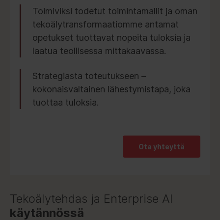
Toimiviksi todetut toimintamallit ja oman
tekoälytransformaatiomme antamat
opetukset tuottavat nopeita tuloksia ja
laatua teollisessa mittakaavassa.
Strategiasta toteutukseen –
kokonaisvaltainen lähestymistapa, joka
tuottaa tuloksia.
Ota yhteyttä
Tekoälytehdas ja Enterprise AI
käytännössä