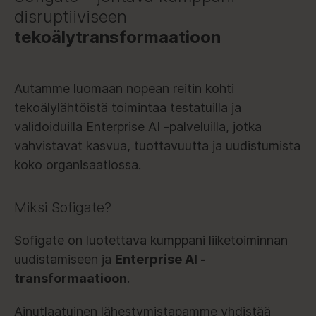
disruptiiviseen
tekoälytransformaatioon
Autamme luomaan nopean reitin kohti
tekoälylähtöistä toimintaa testatuilla ja
validoiduilla Enterprise AI -palveluilla, jotka
vahvistavat kasvua, tuottavuutta ja uudistumista
koko organisaatiossa.
Miksi Sofigate?
Sofigate on luotettava kumppani liiketoiminnan
uudistamiseen ja
Enterprise AI -
transformaatioon
.
Ainutlaatuinen lähestymistapamme yhdistää