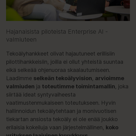
Hajanaisista piloteista Enterprise AI -
valmiuteen
Tekoälyhankkeet olivat hajautuneet erillisiin
pilottihankkeisiin, joilla ei ollut yhteistä suuntaa
eikä selkeää ohjenuoraa skaalautumiseen.
Laadimme
selkeän tekoälyvision
,
arvioimme
valmiuden
ja
toteutimme toimintamallin
, joka
siirtää ideat syntyvaiheesta
vaatimustenmukaiseen toteutukseen. Hyvin
hallinnoidun tekoälytehtaan ja monivuotisen
tiekartan ansiosta tekoäly ei ole enää joukko
erilaisia kokeiluja vaan järjestelmällinen,
koko
yrityksen laajuinen kyvykkyys
.