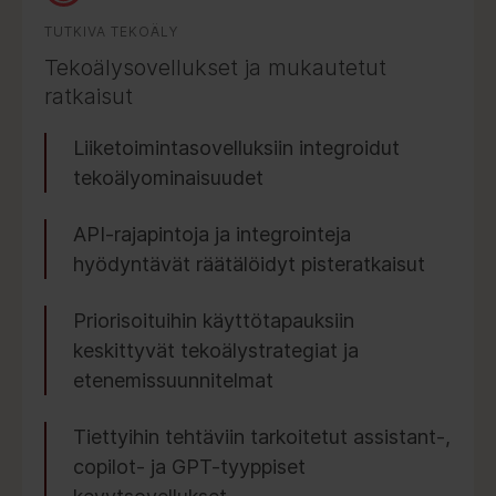
TUTKIVA TEKOÄLY
Tekoälysovellukset ja mukautetut
ratkaisut
Liiketoimintasovelluksiin integroidut
tekoälyominaisuudet
API-rajapintoja ja integrointeja
hyödyntävät räätälöidyt pisteratkaisut
Priorisoituihin käyttötapauksiin
keskittyvät tekoälystrategiat ja
etenemissuunnitelmat
Tiettyihin tehtäviin tarkoitetut assistant-,
copilot- ja GPT-tyyppiset