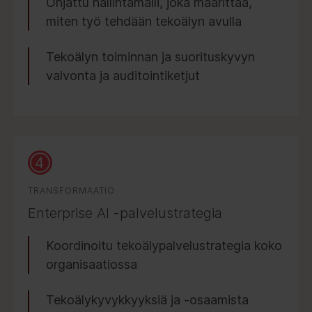
Ohjattu hallintamalli, joka määrittää,
miten työ tehdään tekoälyn avulla
Tekoälyn toiminnan ja suorituskyvyn
valvonta ja auditointiketjut
TRANSFORMAATIO
Enterprise AI -palvelustrategia
Koordinoitu tekoälypalvelustrategia koko
organisaatiossa
Tekoälykyvykkyyksiä ja -osaamista