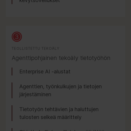
kevytsovellukset
TEOLLISTETTU TEKOÄLY
Agenttipohjainen tekoäly tietotyöhön
Enterprise AI -alustat
Agenttien, työnkulkujen ja tietojen
järjestäminen
Tietotyön tehtävien ja haluttujen
tulosten selkeä määrittely