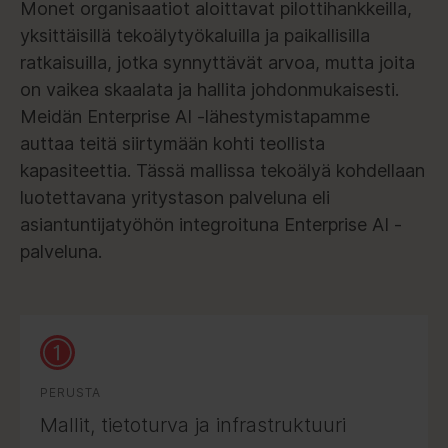
Monet organisaatiot aloittavat pilottihankkeilla,
yksittäisillä tekoälytyökaluilla ja paikallisilla
ratkaisuilla, jotka synnyttävät arvoa, mutta joita
on vaikea skaalata ja hallita johdonmukaisesti.
Meidän Enterprise AI -lähestymistapamme
auttaa teitä siirtymään kohti teollista
kapasiteettia. Tässä mallissa tekoälyä kohdellaan
luotettavana yritystason palveluna eli
asiantuntijatyöhön integroituna Enterprise AI -
palveluna.
PERUSTA
Mallit, tietoturva ja infrastruktuuri