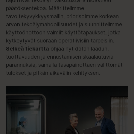
rajoittivat tekoälyn vaikutusta ja hidastivat
päätöksentekoa. Määrittelimme
tavoitekyvykkyysmallin, priorisoimme korkean
arvon tekoälymahdollisuudet ja suunnittelimme
käyttöönottoon valmiit käyttötapaukset, jotka
kytkeytyvät suoraan operatiivisiin tarpeisiin.
Selkeä tiekartta
ohjaa nyt datan laadun,
tuottavuuden ja ennustamisen skaalautuvia
parannuksia, samalla tasapainottaen välittömät
tulokset ja pitkän aikavälin kehityksen.