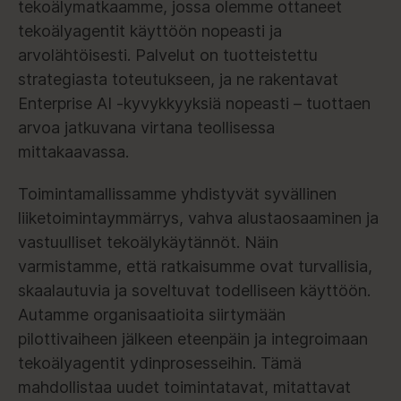
tekoälymatkaamme, jossa olemme ottaneet
tekoälyagentit käyttöön nopeasti ja
arvolähtöisesti. Palvelut on tuotteistettu
strategiasta toteutukseen, ja ne rakentavat
Enterprise AI -kyvykkyyksiä nopeasti – tuottaen
arvoa jatkuvana virtana teollisessa
mittakaavassa.
Toimintamallissamme yhdistyvät syvällinen
liiketoimintaymmärrys, vahva alustaosaaminen ja
vastuulliset tekoälykäytännöt. Näin
varmistamme, että ratkaisumme ovat turvallisia,
skaalautuvia ja soveltuvat todelliseen käyttöön.
Autamme organisaatioita siirtymään
pilottivaiheen jälkeen eteenpäin ja integroimaan
tekoälyagentit ydinprosesseihin. Tämä
mahdollistaa uudet toimintatavat, mitattavat