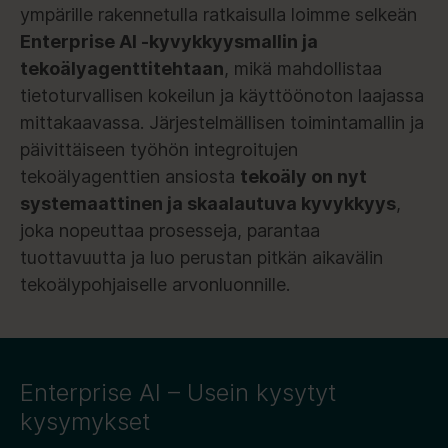
ympärille rakennetulla ratkaisulla loimme selkeän
Enterprise AI -kyvykkyysmallin ja
tekoälyagenttitehtaan
, mikä mahdollistaa
tietoturvallisen kokeilun ja käyttöönoton laajassa
mittakaavassa. Järjestelmällisen toimintamallin ja
päivittäiseen työhön integroitujen
tekoälyagenttien ansiosta
tekoäly on nyt
systemaattinen ja skaalautuva kyvykkyys
,
joka nopeuttaa prosesseja, parantaa
tuottavuutta ja luo perustan pitkän aikavälin
tekoälypohjaiselle arvonluonnille.
Enterprise AI – Usein kysytyt
kysymykset