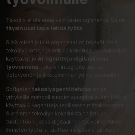
Tekoäly ei ole enää vain teknologiahanke. Se on
täysin uusi tapa tehdä työtä
.
Siinä missä jotkut organisaatiot tekevät vielä
tekoälypilotteja ja erillisiä kokeiluja, edelläkävijät
käyttävät jo
AI-agentteja digitaalisena
työvoimana
, joka on integroitu suoraan
tietotyöhön ja liiketoiminnan ydinprosesseihin.
Sofigaten
tekoälyagenttitehdas
antaa
yrityksille mahdollisuuden suunnitella, kehittää ja
käyttää AI-agentteja teollisessa mittakaavassa.
Siirrämme tekoälyn kokeiluista hallittuun
tuotantoon, jossa digitaalinen työvoima tukee
ihmisten työtä ja tuottaa mitattavia tuloksia –