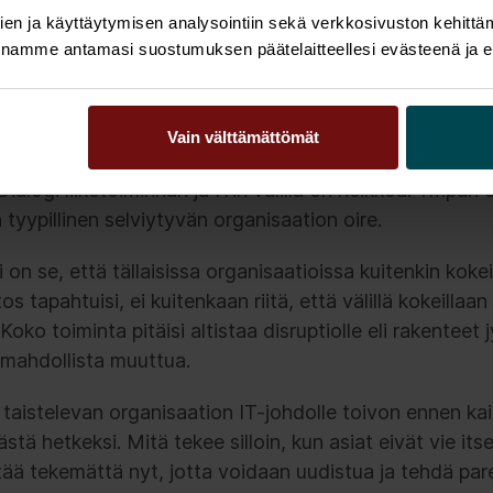
tiot ovat kuin aikamatka 2000-luvun alun toimintamalle
en ja käyttäytymisen analysointiin sekä verkkosivuston kehittämi
ytymistä. Yllätyksiä ilmenee jatkuvalla syötöllä ja sa
nnamme antamasi suostumuksen päätelaitteellesi evästeenä ja eril
juurisyitä ei ratkaista. Kehittämiselle ei ole juurikaan ma
e voimavarat ajatella muutamaa viikkoa pidemmälle.
Vain välttämättömät
aatioissa perspektiivi on hyvin operatiivinen ja toiminn
ialogi liiketoiminnan ja IT:n välillä on heikkoa. Ympäri
 tyypillinen selviytyvän organisaation oire.
i on se, että tällaisissa organisaatioissa kuitenkin kokei
s tapahtuisi, ei kuitenkaan riitä, että välillä kokeillaan
. Koko toiminta pitäisi altistaa disruptiolle eli rakenteet 
n mahdollista muuttua.
taistelevan organisaation IT-johdolle toivon ennen ka
stä hetkeksi. Mitä tekee silloin, kun asiat eivät vie its
tää tekemättä nyt, jotta voidaan uudistua ja tehdä p