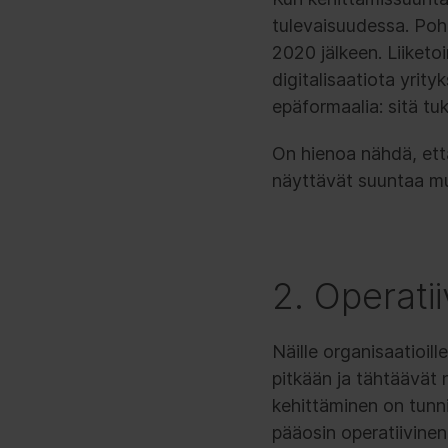
tulevaisuudessa. Pohd
2020 jälkeen. Liiketo
digitalisaatiota yrit
epäformaalia: sitä tu
On hienoa nähdä, että
näyttävät suuntaa mui
2. Operatii
Näille organisaatioill
pitkään ja tähtäävät n
kehittäminen on tunni
pääosin operatiivinen