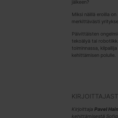
jälkeen?
Miksi näillä eroilla 
merkittävästi yrityk
Päivittäisten ongelm
tekoälyä tai robotiik
toiminnassa, kilpailij
kehittämisen polulle.
KIRJOITTAJAST
Kirjoittaja
Pavel Hai
kehittämisestä Sofiga