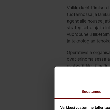
Vaikka kehittämisen tä
tuotannossa ja lähiku
agendalle nousee jatk
strategiselta ajattelu
vuoropuhelu liiketoim
ja teknologian tehokas
Operatiivisia organi
ovat erinomaisessa a
pystyvät kiertämään 
kehittäjiksi nopeastiki
Suostumus
3. Selviyty
Verkkosivustomme tallentaa ja