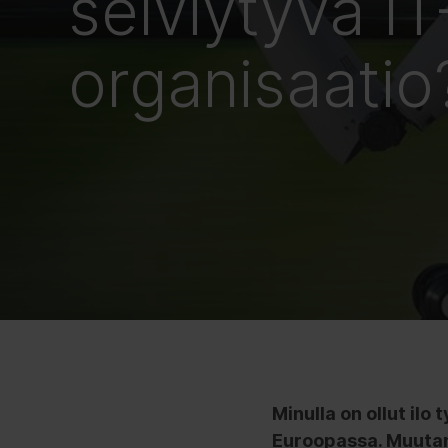
selviytyvä IT
organisaatio
Minulla on ollut ilo
Euroopassa. Muutam