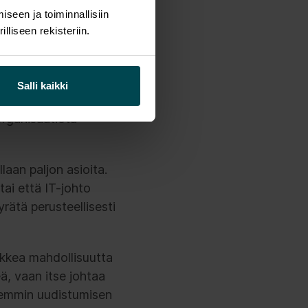
ihin. Arki on
seen ja toiminnallisiin
mat ongelmat
liseen rekisteriin.
hdollisuutta, ja
Salli kaikki
an fokus
 organisaatiota
llaan paljon asioita.
 tai että IT-johto
jyrätä perusteellisesti
ikkea mahdollisuutta
eä, vaan itse johtaa
aremmin uudistumisen