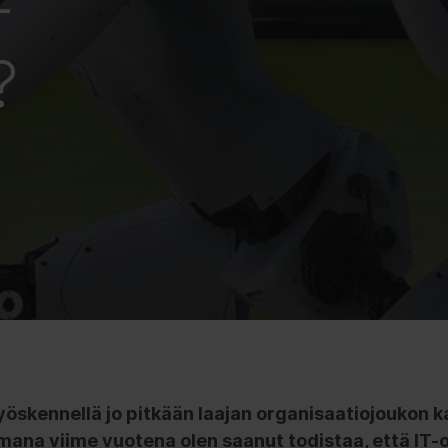
-
?
 työskennellä jo pitkään laajan organisaatiojoukon 
ana viime vuotena olen saanut todistaa, että IT-