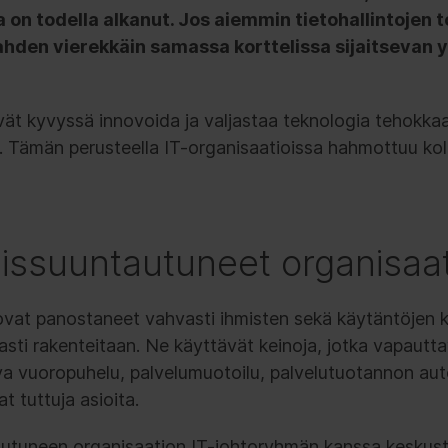
 on todella alkanut. Jos aiemmin tietohallintojen t
ahden vierekkäin samassa korttelissa sijaitsevan yr
ät kyvyssä innovoida ja valjastaa teknologia tehokka
a. Tämän perusteella IT-organisaatioissa hahmottuu ko
missuuntautuneet organisaat
vat panostaneet vahvasti ihmisten sekä käytäntöjen k
asti rakenteitaan. Ne käyttävät keinoja, jotka vapautta
kuva vuoropuhelu, palvelumuotoilu, palvelutuotannon au
t tuttuja asioita.
utuneen organisaation IT-johtoryhmän kanssa keskust