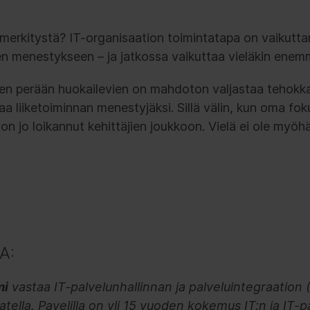
on merkitystä? IT-organisaation toimintatapa on vaikutta
sen menestykseen – ja jatkossa vaikuttaa vieläkin enem
ien perään huokailevien on mahdoton valjastaa tehokka
kaa liiketoiminnan menestyjäksi. Sillä välin, kun oma fo
a on jo loikannut kehittäjien joukkoon. Vielä ei ole myöh
A:
mi
vastaa IT-palvelunhallinnan ja palveluintegraation
tella. Pavelilla on yli 15 vuoden kokemus IT:n ja IT-p