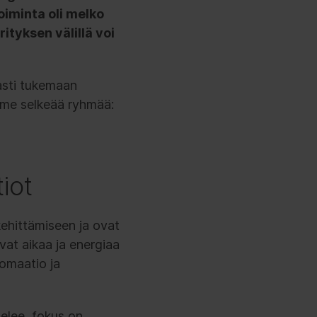
oiminta oli melko
ityksen välillä voi
asti tukemaan
lme selkeää ryhmää:
iot
ehittämiseen ja ovat
vat aikaa ja energiaa
tomaatio ja
elee, fokus on