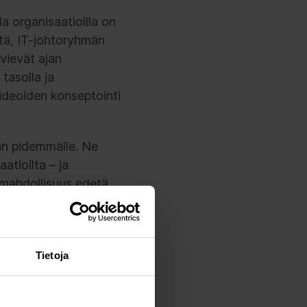
la organisaatioilla on
ttä, IT-johtoryhmän
 vievät ajan
 tasolla ja
 ideoiden konseptointi
an pidemmälle. Ne
tioilta – ja
 mahdollisuus edetä
Tietoja