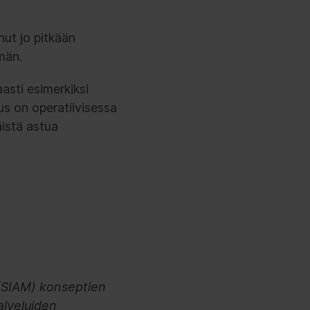
nut jo pitkään
män.
asti esimerkiksi
kus on operatiivisessa
äistä astua
 (SIAM) konseptien
alveluiden