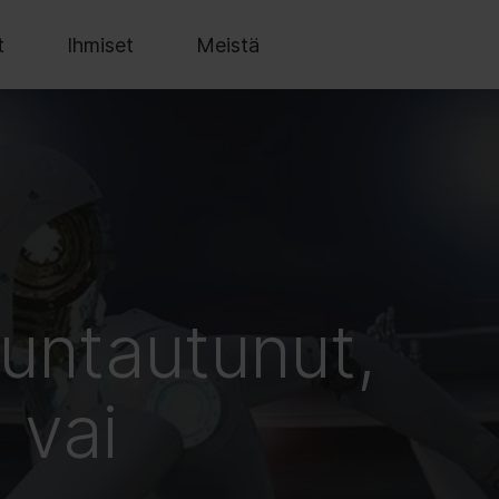
t
Ihmiset
Meistä
untautunut,
 vai