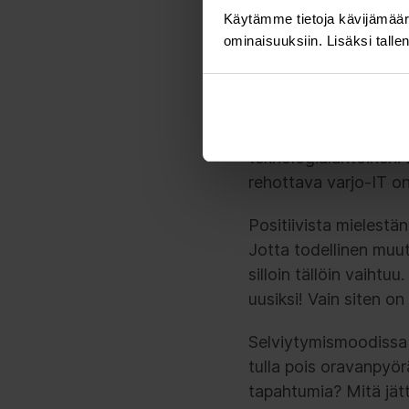
Selviytyvät organisaa
Käytämme tietoja kävijämääri
sananmukaisesti selvi
ominaisuuksiin. Lisäksi talle
toistuvat, kun niiden 
hektinen tunnelma vi
Selviytyvissä organis
teknologialähtöinen. D
rehottava varjo-IT on
Positiivista mielestän
Jotta todellinen muuto
silloin tällöin vaihtuu
uusiksi! Vain siten o
Selviytymismoodissa 
tulla pois oravanpyörä
tapahtumia? Mitä jät