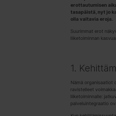
erottautumisen aika
tasapäistä, nyt jo k
olla valtavia eroja.
Suurimmat erot näkyv
liiketoiminnan kasvu
1. Kehittä
Nämä organisaatiot o
ravistelleet voimakka
liiketoiminnalle: jat
palveluintegraatio ova
Kun kehittämissuunta