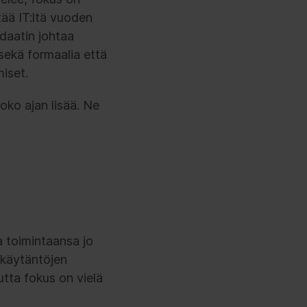
tää IT:ltä vuoden
ndaatin johtaa
 sekä formaalia että
miset.
oko ajan lisää. Ne
ta toimintaansa jo
a käytäntöjen
utta fokus on vielä