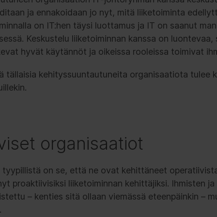
itaan ja ennakoidaan jo nyt, mitä liiketoiminta edellyt
iminnalla on IT:hen täysi luottamus ja IT on saanut ma
yksessä. Keskustelu liiketoiminnan kanssa on luontevaa,
kevat hyvät käytännöt ja oikeissa rooleissa toimivat ih
 tällaisia kehityssuuntautuneita organisaatiota tulee k
llekin.
viset organisaatiot
e tyypillistä on se, että ne ovat kehittäneet operatiivis
yt proaktiivisiksi liiketoiminnan kehittäjiksi. Ihmisten j
stettu – kenties sitä ollaan viemässä eteenpäinkin – m
.