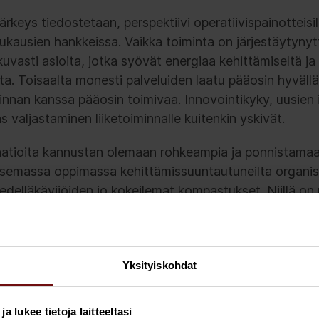
rkeys tiedostetaan, perspektiivi operatiivispainotteisil
ukausien hankkeissa. Vaikka toiminta on järjestäytyny
uvasti asioita, jotka syövät energiaa kehittämiseltä ja
lta. Toisaalta monesti palveluiden laatu pääosin hyvällä
innan kanssa pääosin toimivaa. Innovointikyky, uusien
 valjastaminen liiketoiminnalle kuitenkin yskivät.
saatioita kannustan olemaan rohkeampia ja ponnistama
semassa oppimassa kehittämissuuntautuneilta organisaa
edelläkävijöiden jo kokeilemat kompastukset. Niillä on
n.
Yksityiskohdat
vät organisaatiot
 lukee tietoja laitteeltasi