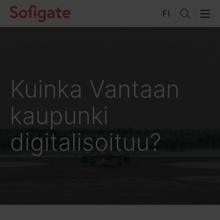
Hyppää
FI
sisältöön
Kuinka Vantaan
kaupunki
digitalisoituu?