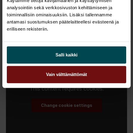
Käytämme tietoja kävijämäärien ja käyttäytymisen
tulevaisuuden näkymiä digitalisaatio
analysointiin sekä verkkosivuston kehittämiseen ja
tarjoaa?
toiminnallisiin ominaisuuksiin. Lisäksi tallennamme
antamasi suostumuksen päätelaitteellesi evästeenä ja
Kuuntele alta lisää:
erilliseen rekisteriin.
Salli kaikki
Vain välttämättömät
This content requires cookies.
Change cookie settings