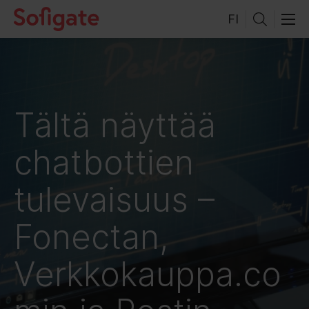
Hyppää
FI
sisältöön
Tältä näyttää
chatbottien
tulevaisuus –
Fonectan,
Verkkokauppa.co