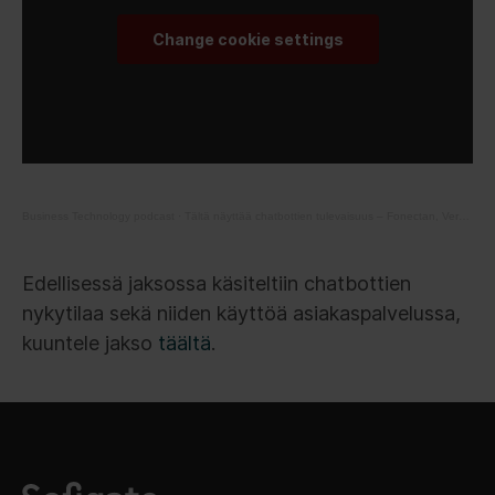
Change cookie settings
Business Technology podcast
·
Tältä näyttää chatbottien tulevaisuus – Fonectan, Verkkokauppa.comin ja Postin bottigurut kertovat
Edellisessä jaksossa käsiteltiin chatbottien
nykytilaa sekä niiden käyttöä asiakaspalvelussa,
kuuntele jakso
täältä
.