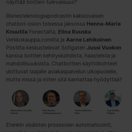
näyttää bottien tulevaisuus?
Bisnesteknologiapodcastin kaksiosaisen
chatbot-osion toisessa jaksossa
Henna-Maria
Knuutila
Fonectalta,
Elina Ruuska
Verkkokauppa.comilta ja
Aarne Lehikoinen
Postilta keskustelevat Sofigaten
Jussi Vuokon
kanssa bottien kehityskohdista, haasteista ja
mahdollisuuksista. Chatbottien käyttökohteet
ulottuvat laajalle asiakaspalvelun ulkopuolelle,
mutta missä ja miten sitä kannattaa hyödyttää?
Etenkin sisäisten prosessien automatisointi,