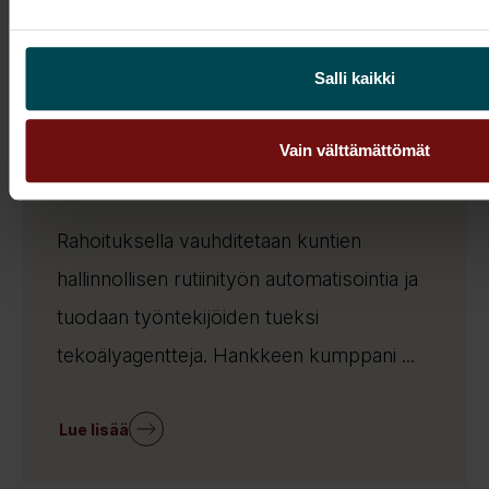
21.4.2026
Tiedotteet
Salli kaikki
Sitralta 600 000 euroa pienten
kuntien hallintotyön
Vain välttämättömät
automatisointeihin ja
tekoälyagentteihin
Rahoituksella vauhditetaan kuntien
hallinnollisen rutiinityön automatisointia ja
tuodaan työntekijöiden tueksi
tekoälyagentteja. Hankkeen kumppani ...
Lue lisää