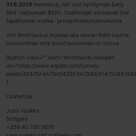
31.8.2019
mennessä, niin voit hyödyntää Early
Bird -tarjouksen $895. Osallistujat vastaavat itse
tapahtuman matka- ja majoituskustannuksista.
Voit ilmoittautua mukaan alla olevan linkin kautta.
Huomioithan että ilmoittautuminen on sitova.
[button class=”” text=”Ilmoittaudu mukaan”
url=”https://www.anpdm.com/survey-
public/42475F4A7940435F4A7040/414150447445
]
Lisätietoja:
Jussi Vuokko
Sofigate
+358 40 760 9676
jussi.vuokko (at) sofigate.com