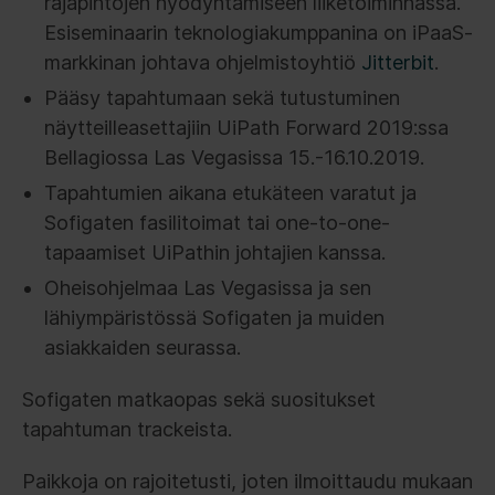
rajapintojen hyödyntämiseen liiketoiminnassa.
Esiseminaarin teknologiakumppanina on iPaaS-
markkinan johtava ohjelmistoyhtiö
Jitterbit
.
Pääsy tapahtumaan sekä tutustuminen
näytteilleasettajiin UiPath Forward 2019:ssa
Bellagiossa Las Vegasissa 15.-16.10.2019.
Tapahtumien aikana etukäteen varatut ja
Sofigaten fasilitoimat tai one-to-one-
tapaamiset UiPathin johtajien kanssa.
Oheisohjelmaa Las Vegasissa ja sen
lähiympäristössä Sofigaten ja muiden
asiakkaiden seurassa.
Sofigaten matkaopas sekä suositukset
tapahtuman trackeista.
Paikkoja on rajoitetusti, joten ilmoittaudu mukaan