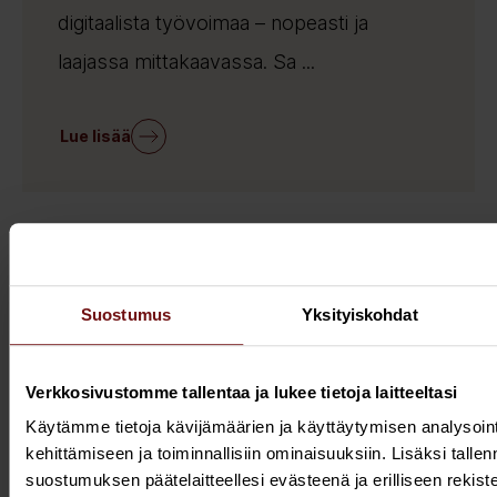
digitaalista työvoimaa – nopeasti ja
laajassa mittakaavassa. Sa ...
Lue lisää
Suostumus
Yksityiskohdat
Verkkosivustomme tallentaa ja lukee tietoja laitteeltasi
Käytämme tietoja kävijämäärien ja käyttäytymisen analysoin
kehittämiseen ja toiminnallisiin ominaisuuksiin. Lisäksi tal
suostumuksen päätelaitteellesi evästeenä ja erilliseen rekiste