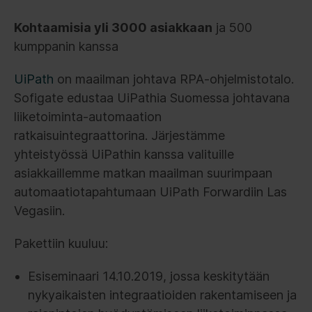
Kohtaamisia yli 3000 asiakkaan
ja 500
kumppanin kanssa
UiPath
on maailman johtava RPA-ohjelmistotalo.
Sofigate edustaa UiPathia Suomessa johtavana
liiketoiminta-automaation
ratkaisuintegraattorina. Järjestämme
yhteistyössä UiPathin kanssa valituille
asiakkaillemme matkan maailman suurimpaan
automaatiotapahtumaan UiPath Forwardiin Las
Vegasiin.
Pakettiin kuuluu:
Esiseminaari 14.10.2019, jossa keskitytään
nykyaikaisten integraatioiden rakentamiseen ja