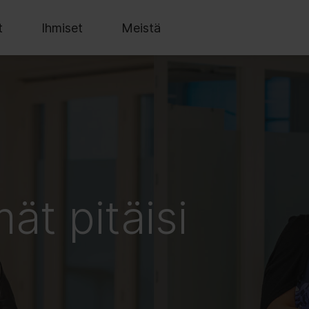
t
Ihmiset
Meistä
ät pitäisi