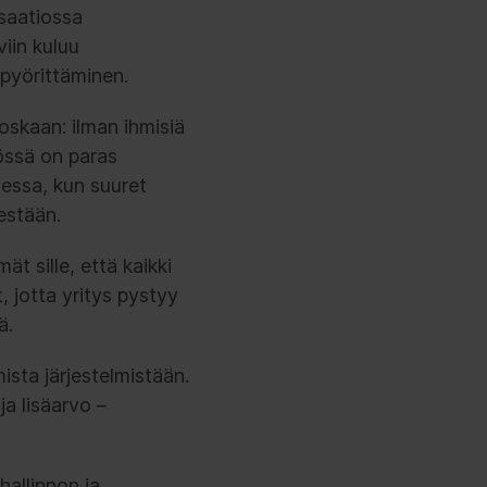
isaatiossa
iin kuluu
 pyörittäminen.
oskaan: ilman ihmisiä
tössä on paras
essa, kun suuret
sestään.
t sille, että kaikki
 jotta yritys pystyy
ä.
ista järjestelmistään.
ja lisäarvo –
hallinnon ja