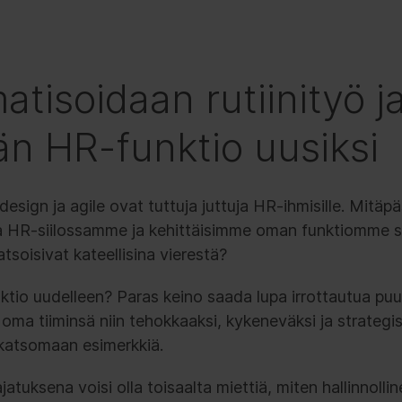
atisoidaan rutiinityö j
än HR-funktio uusiksi
esign ja agile ovat tuttuja juttuja HR-ihmisille. Mitäp
HR-siilossamme ja kehittäisimme oman funktiomme sii
atsoisivat kateellisina vierestä?
ktio uudelleen? Paras keino saada lupa irrottautua pu
 oma tiiminsä niin tehokkaaksi, kykeneväksi ja strategis
katsomaan esimerkkiä.
atuksena voisi olla toisaalta miettiä, miten hallinnoll