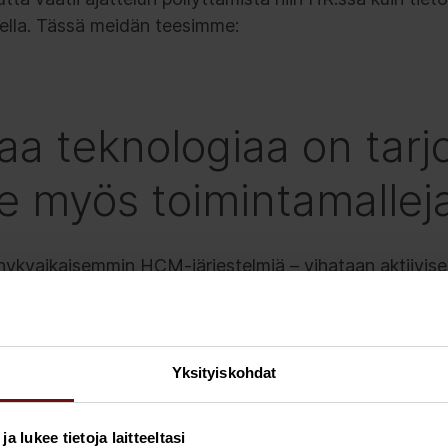
lella. Tässä meidän teesimme:
aa teknologiaa on tarjo
ee myös toimintamallej
 nykyaikaisemmin HCM-järjestelmiä – vihataan aktiivises
vat sekä HR itse että liiketoiminta. Vuonna 2020 järje
a, sillä teknologia on kehittynyt valtavasti. Miksi järjes
ä seinään?
Yksityiskohdat
onnistuneita käyttöönottoja ja järjestelmiä, jotka ei
sti lukuisia. Eräs iso syy – jonka HR:ssä työskennellei
 lukee tietoja laitteeltasi
e järjestelmät IT:n tonttina. Hyvin harvoin HR vastaa 