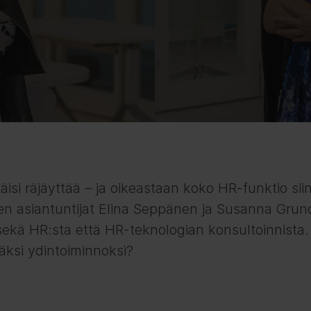
täisi räjäyttää – ja oikeastaan koko HR-funktio sii
ten asiantuntijat Elina Seppänen ja Susanna Gru
ekä HR:sta että HR-teknologian konsultoinnista
äksi ydintoiminnoksi?