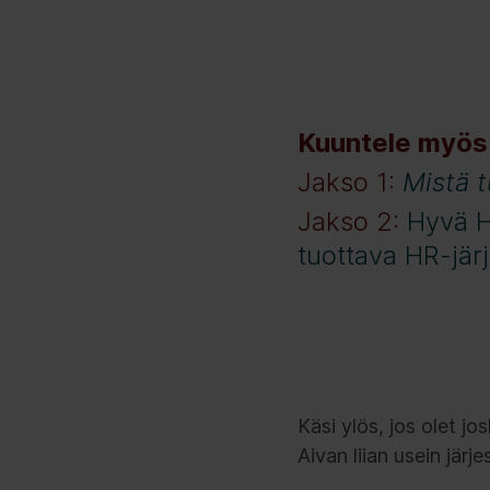
Kuuntele myös
Jakso 1:
Mistä t
Jakso 2:
Hyvä HR
tuottava HR-jär
Käsi ylös, jos olet j
Aivan liian usein jär