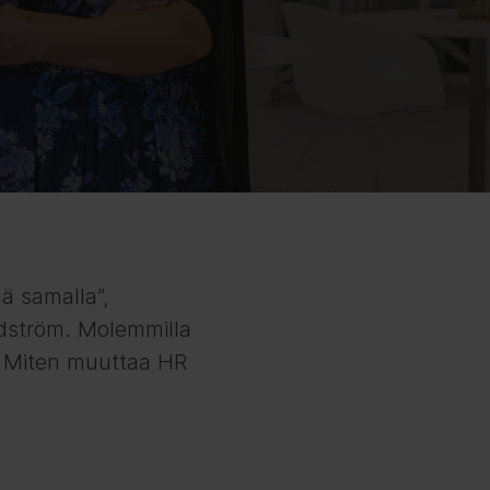
nä samalla”,
ndström. Molemmilla
. Miten muuttaa HR