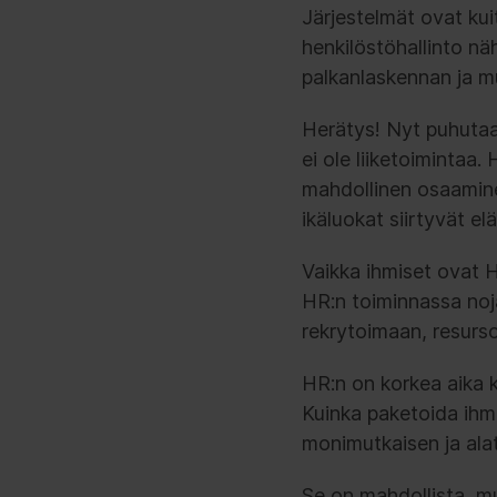
Järjestelmät ovat ku
henkilöstöhallinto nä
palkanlaskennan ja mu
Herätys! Nyt puhutaan
ei ole liiketoimintaa
mahdollinen osaamine
ikäluokat siirtyvät el
Vaikka ihmiset ovat H
HR:n toiminnassa noja
rekrytoimaan, resurso
HR:n on korkea aika k
Kuinka paketoida ihmi
monimutkaisen ja ala
Se on mahdollista, mut