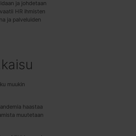
idaan ja johdetaan
 vaatii HR ihmisten
na ja palveluiden
tkaisu
oku muukin
apandemia haastaa
saamista muutetaan