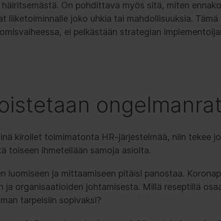
 häiritsemästä. On pohdittava myös sitä, miten ennako
vat liiketoiminnalle joko uhkia tai mahdollisuuksia. Tämä
omisvaiheessa, ei pelkästään strategian implementoija
oistetaan ongelmanra
nä kiroilet toimimatonta HR-järjestelmää, niin tekee j
tä toiseen ihmetellään samoja asioita.
 luomiseen ja mittaamiseen pitäisi panostaa. Koron
n ja organisaatioiden johtamisesta. Millä reseptillä o
man tarpeisiin sopivaksi?