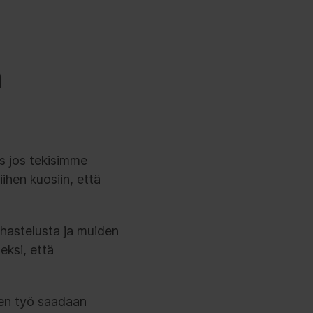
a
äs jos tekisimme
hen kuosiin, että
uhastelusta ja muiden
eksi, että
inen työ saadaan