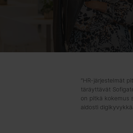
”HR-järjestelmät pi
täräyttävät Sofiga
on pitkä kokemus s
aidosti digikyvykkä