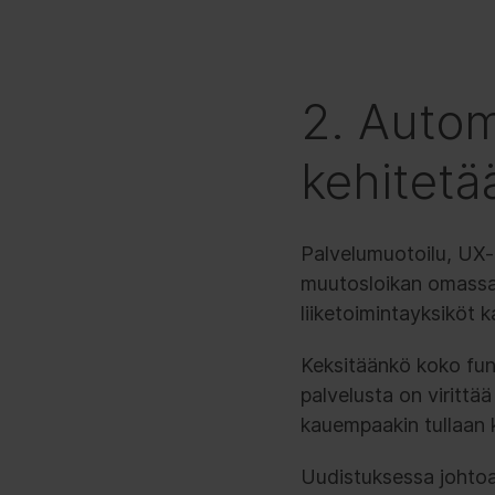
2. Autom
kehitetä
Palvelumuotoilu, UX-d
muutosloikan omassa 
liiketoimintayksiköt k
Keksitäänkö koko fun
palvelusta on virittää
kauempaakin tullaan 
Uudistuksessa johtoaj