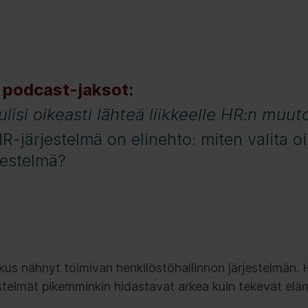
 podcast-jaksot:
ulisi oikeasti lähteä liikkeelle HR:n mu
-järjestelmä on elinehto: miten valita oi
jestelmä?
oskus nähnyt toimivan henkilöstöhallinnon järjestelmän.
jestelmät pikemminkin hidastavat arkea kuin tekevät e