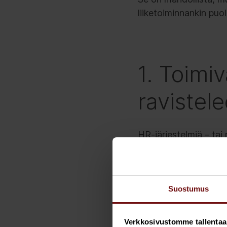
liiketoiminnankin puo
1. Toimiv
ravistel
HR-järjestelmiä – tai
Vihaajajoukkoon kuulu
tarvitsisi olla vaikeit
sitten hakataan päät
Suostumus
Maailma on täynnä epä
etuja. Syitä on varma
Verkkosivustomme tallentaa ja
– on se, että HR näke