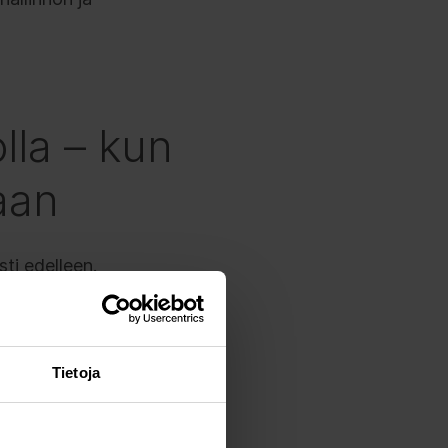
lla – kun
aan
ti edelleen.
stelmien ei enää
telmien kanssa vieläkin
Tietoja
vät palvele kenenkään
nä hyvin tunnistamme
omista