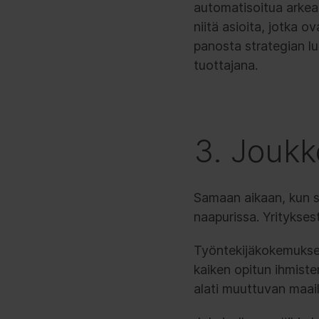
automatisoitua arkea
niitä asioita, jotka o
panosta strategian lu
tuottajana.
3. Joukk
Samaan aikaan, kun si
naapurissa. Yritykses
Työntekijäkokemuksen
kaiken opitun ihmiste
alati muuttuvan maail