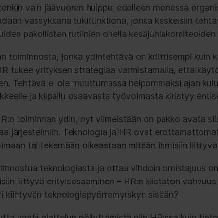
itenkin vain jäävuoren huippu: edelleen monessa organ
hdään vässykkänä tukifunktiona, jonka keskeisiin tehtäv
iden pakollisten rutiinien ohella kesäjuhlakomiteoiden
 toiminnosta, jonka ydintehtävä on kriittisempi kuin k
. HR tukee yrityksen strategiaa varmistamalla, että käy
n. Tehtävä ei ole muuttumassa helpommaksi ajan kulu
äkkeelle ja kilpailu osaavasta työvoimasta kiristyy enti
R:n toiminnan ydin, nyt viimeistään on pakko avata silmä
a järjestelmiin. Teknologia ja HR ovat erottamattomat,
imaan tai tekemään oikeastaan mitään ihmisiin liittyvä
iinnostua teknologiasta ja ottaa vihdoin omistajuus om
siin liittyvä erityisosaaminen – HR:n kiistaton vahvuus 
ti kiihtyvän teknologiapyörremyrskyn sisään?
ta vaatii ajattelun pöllyttämistä niin HR:ssa kuin tieto