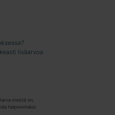
utoksessa?
keasti lisäarvoa
 Harva meistä on.
lämää helpommaksi.