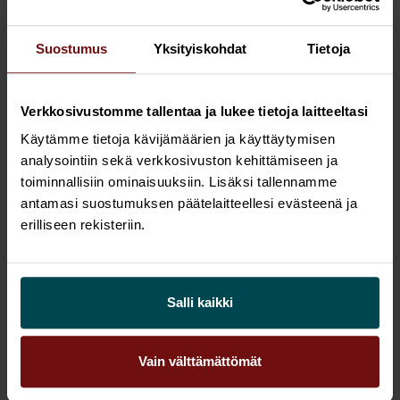
Kiinnostuitko aiheesta? Lue myös:
”Onko
sinulla enää aikaa asiakaskokemuksen
Suostumus
Yksityiskohdat
Tietoja
uudistamiseen?”
Verkkosivustomme tallentaa ja lukee tietoja laitteeltasi
Käytämme tietoja kävijämäärien ja käyttäytymisen
Kirjoittaja:
analysointiin sekä verkkosivuston kehittämiseen ja
toiminnallisiin ominaisuuksiin. Lisäksi tallennamme
Juhana Tormilaine
n
vastaa Sofigatella
antamasi suostumuksen päätelaitteellesi evästeenä ja
erilliseen rekisteriin.
Customer Experience & Interaction -
liiketoiminta-alueesta
. Hän on
asiakaskokemuksen kehittämisen ja johtamisen
asiantuntija. Juhana innostuu,
kun
Salli kaikki
yksinkertaisilla ja konkreettisilla ratkaisuilla
saadaan aikaan kestäviä muutoksia.
Vain välttämättömät