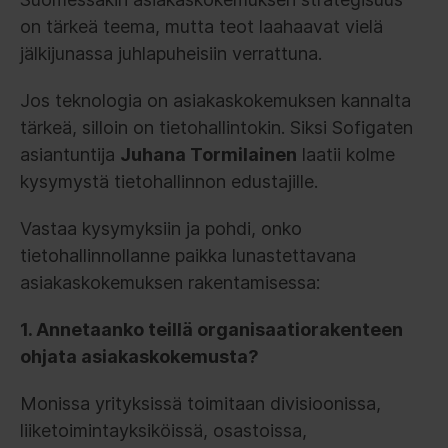
on tärkeä teema, mutta teot laahaavat vielä
jälkijunassa juhlapuheisiin verrattuna.
Jos teknologia on asiakaskokemuksen kannalta
tärkeä, silloin on tietohallintokin. Siksi Sofigaten
asiantuntija
Juhana Tormilainen
laatii kolme
kysymystä tietohallinnon edustajille.
Vastaa kysymyksiin ja pohdi, onko
tietohallinnollanne paikka lunastettavana
asiakaskokemuksen rakentamisessa:
1. Annetaanko teillä organisaatiorakenteen
ohjata asiakaskokemusta?
Monissa yrityksissä toimitaan divisioonissa,
liiketoimintayksiköissä, osastoissa,