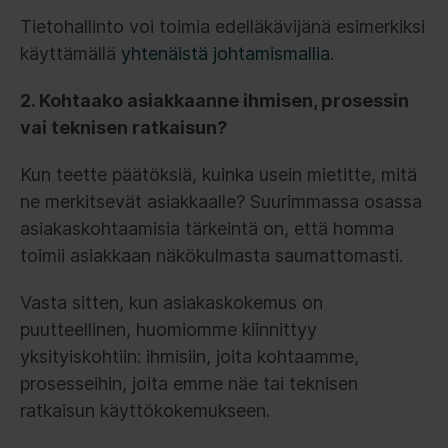
Tietohallinto voi toimia edelläkävijänä esimerkiksi
käyttämällä
yhtenäistä johtamismallia
.
2. Kohtaako asiakkaanne ihmisen, prosessin
vai teknisen ratkaisun?
Kun teette päätöksiä, kuinka usein mietitte, mitä
ne merkitsevät asiakkaalle? Suurimmassa osassa
asiakaskohtaamisia tärkeintä on, että homma
toimii asiakkaan näkökulmasta saumattomasti.
Vasta sitten, kun asiakaskokemus on
puutteellinen, huomiomme kiinnittyy
yksityiskohtiin: ihmisiin, joita kohtaamme,
prosesseihin, joita emme näe tai teknisen
ratkaisun käyttökokemukseen.