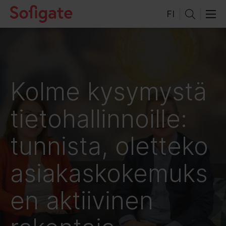
Hyppää
FI
sisältöön
Kolme kysymystä
tietohallinnoille:
tunnista, oletteko
asiakaskokemuks
en aktiivinen