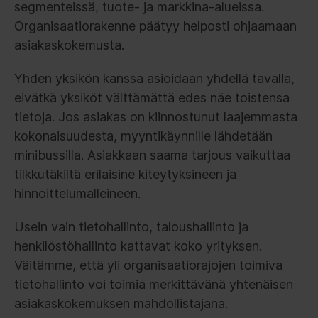
segmenteissä, tuote- ja markkina-alueissa.
Organisaatiorakenne päätyy helposti ohjaamaan
asiakaskokemusta.
Yhden yksikön kanssa asioidaan yhdellä tavalla,
eivätkä yksiköt välttämättä edes näe toistensa
tietoja. Jos asiakas on kiinnostunut laajemmasta
kokonaisuudesta, myyntikäynnille lähdetään
minibussilla. Asiakkaan saama tarjous vaikuttaa
tilkkutäkiltä erilaisine kiteytyksineen ja
hinnoittelumalleineen.
Usein vain tietohallinto, taloushallinto ja
henkilöstöhallinto kattavat koko yrityksen.
Väitämme, että yli organisaatiorajojen toimiva
tietohallinto voi toimia merkittävänä yhtenäisen
asiakaskokemuksen mahdollistajana.