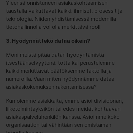
Yleensä onnistuneen asiakaskohtaamisen
taustalla vaikuttavat kaikki: ihmiset, prosessit ja
teknologia. Niiden yhdistämisessä modernilla
tietohallinnolla voi olla merkittävä rooli.
3. Hyödynnättekö dataa oikein?
Moni meistä pitää datan hyödyntämistä
itsestäänselvyytenä: totta kai perustelemme
kaikki merkittävät päätöksemme faktoilla ja
numeroilla. Vaan miten hyödynnämme dataa
asiakaskokemuksen rakentamisessa?
Kun olemme asiakkaita, emme asioi divisioonan,
liiketoimintayksikön tai edes meidät kohtaavan
asiakaspalveluhenkilön kanssa. Asioimme koko
organisaation tai vähintään sen omistaman
brändin kanssa.