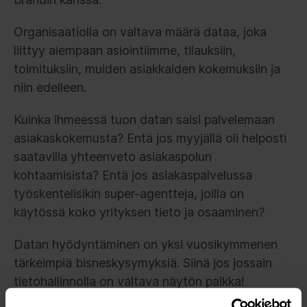
Organisaatiolla on valtava määrä dataa, joka
liittyy aiempaan asiointiimme, tilauksiin,
toimituksiin, muiden asiakkaiden kokemuksiin ja
niin edelleen.
Kuinka ihmeessä tuon datan saisi palvelemaan
asiakaskokemusta? Entä jos myyjällä oli helposti
saatavilla yhteenveto asiakaspolun
kohtaamisista? Entä jos asiakaspalvelussa
työskentelisikin super-agentteja, joilla on
käytössä koko yrityksen tieto ja osaaminen?
Datan hyödyntäminen on yksi vuosikymmenen
tärkeimpiä bisneskysymyksiä. Siinä jos jossain
tietohallinnolla on valtava näytön paikka!