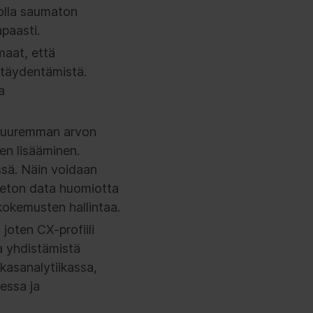
olla saumaton
paasti.
maat, että
i täydentämistä.
a
 suuremman arvon
en lisääminen.
ssä. Näin voidaan
eeton data huomiotta
okemusten hallintaa.
joten CX-profiili
a yhdistämistä
kasanalytiikassa,
sessa ja