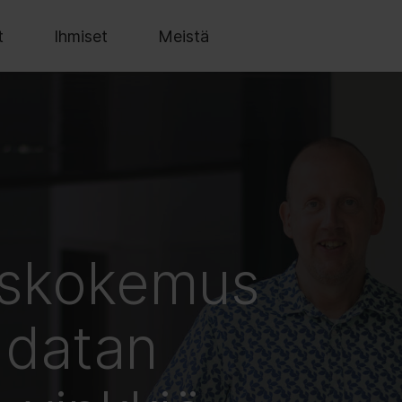
t
Ihmiset
Meistä
askokemus
 datan