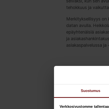
selväksi, kun sen avu
tehokkuus ja vaikutt
Merkityksellisyys on 
datan avulla. Heikkol
epäyhtenäisiä asiakas
ja asiakashankintakus
asiakaspalvelussa ja -
Markkinoin
profiilin l
Suostumus
CX-profiilin voi rake
tai teknologia sen sa
Verkkosivustomme tallentaa ja