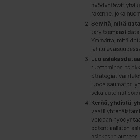
hyödyntävät yhä us
rakenne, joka huomi
Selvitä, mitä data
tarvitsemaasi dataa
Ymmärrä, mitä dataa
lähitulevaisuudess
Luo asiakasdataa
tuottaminen asiakk
Strategiat vaihtel
luoda saumaton yht
sekä automatisoida
Kerää, yhdistä, yh
vaatii yhtenäistäm
voidaan hyödyntää 
potentiaalisten asi
asiakaspalautteen 