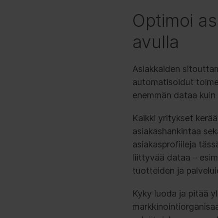
Optimoi a
avulla
Asiakkaiden sitoutta
automatisoidut toimet
enemmän dataa kuin ku
Kaikki yritykset kerä
asiakashankintaa sekä
asiakasprofiileja täss
liittyvää dataa – esi
tuotteiden ja palvelui
Kyky luoda ja pitää yl
markkinointiorganisaa