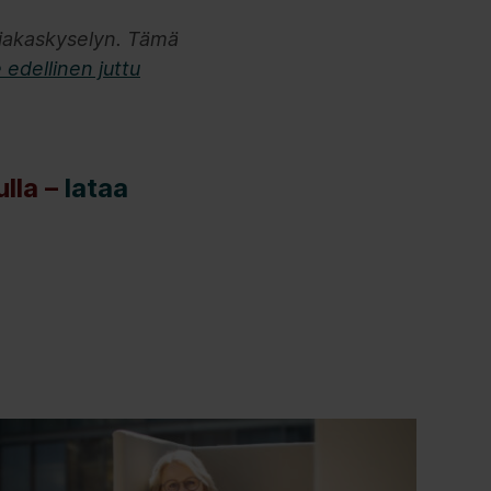
siakaskyselyn. Tämä
 edellinen juttu
lla –
lataa