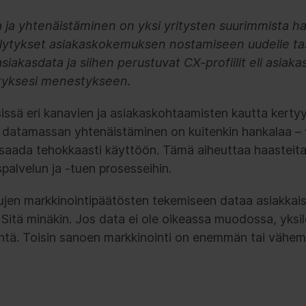
a ja yhtenäistäminen on yksi yritysten suurimmista ha
lytykset asiakaskokemuksen nostamiseen uudelle taso
asiakasdata ja siihen perustuvat CX-profiilit eli asiak
ityksesi menestykseen.
sissä eri kanavien ja asiakaskohtaamisten kautta kerty
datamassan yhtenäistäminen on kuitenkin hankalaa – 
 ei saada tehokkaasti käyttöön. Tämä aiheuttaa haasteita
palvelun ja -tuen prosesseihin.
ujen markkinointipäätösten tekemiseen dataa asiakkais
itä minäkin. Jos data ei ole oikeassa muodossa, yksil
ntä. Toisin sanoen markkinointi on enemmän tai vähe