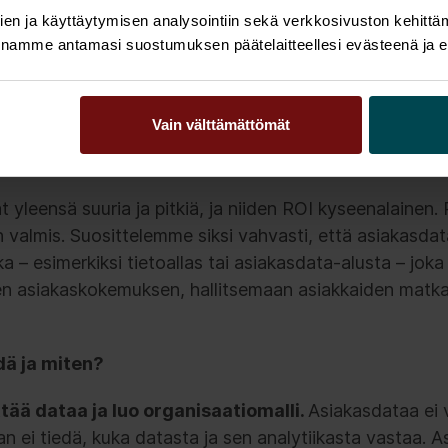
avissa ja kohtaamisissa. Data, joka ei tue tätä tavoite
en ja käyttäytymisen analysointiin sekä verkkosivuston kehittämi
nnamme antamasi suostumuksen päätelaitteellesi evästeenä ja eril
stuvat koko organisaation kattavan tietoaltaan tai -va
 on kunnianhimoinen tavoite, jossa pyritään lyömään
Vain välttämättömät
nä on, että markkinointi-, myynti-, asiakaspalvelu- ja -t
asiantuntijat eivät saa mitä tarvitsevat.
vat yleensä suuria ja pitkiä, ja niiden ROI kyseenalaine
n valmis. Suosittelemme siksi vahvasti, että asiakasda
a – esimerkiksi tietoallas tai asiakasdata-alusta – joka
en asiakaskokemuksen, hallitsemaan asiakkaiden matk
dä ja miten?
ttää dataa ja luo organisaatiomalli.
Asiakasdataa ei 
an ei tiedä, kuka datasta ja sen analytiikasta vastaa. 