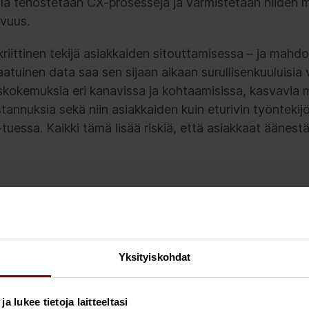
lla tehostetaan CX-prosesseja ja varmistetaan niiden m
avuus.
kriittinen tekijä asiakkaiden sitouttamisessa – ja mahdo
aatuinen data saa sen sijaan aikaan surullisenkuuluisia 
kokemuksia eri kanavissa ja kohtaamisissa, kasvavia m
tannuksia sekä niin asiakkaiden kuin eturivin työnteki
tuessa. Kaikki tämä lisää riskiä, että asiakkaat äänestäv
ti tarvitsee dataa yhtenäis
uomiseksi
Yksityiskohdat
ntaa monella tavalla – ytimessä on yhtenäisyys, pikemmi
avuttamiseksi. Ensisijainen tehtävä on luoda yhtenäine
 lukee tietoja laitteeltasi