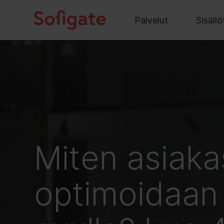
Päävalikko
Hyppää
sisältöön
Palvelut
Sisällö
Miten asiak
optimoidaan