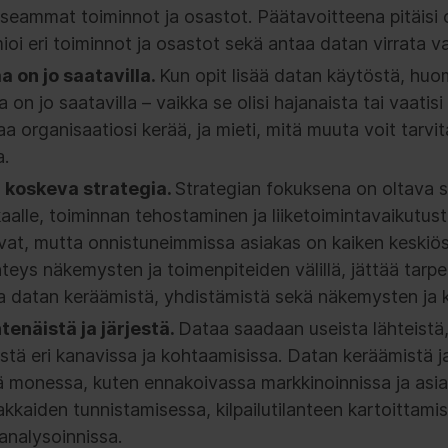
eammat toiminnot ja osastot. Päätavoitteena pitäisi 
oi eri toiminnot ja osastot sekä antaa datan virrata va
a on jo saatavilla.
Kun opit lisää datan käytöstä, huo
 on jo saatavilla – vaikka se olisi hajanaista tai vaatis
 organisaatiosi kerää, ja mieti, mitä muuta voit tarvit
a.
 koskeva strategia.
Strategian fokuksena on oltava
aalle, toiminnan tehostaminen ja liiketoimintavaikutust
evat, mutta onnistuneimmissa asiakas on kaiken keskiö
eys näkemysten ja toimenpiteiden välillä, jättää tarp
 datan keräämistä, yhdistämistä sekä näkemysten ja k
tenäistä ja järjestä.
Dataa saadaan useista lähteistä, 
istä eri kanavissa ja kohtaamisissa. Datan keräämistä j
monessa, kuten ennakoivassa markkinoinnissa ja asia
akkaiden tunnistamisessa, kilpailutilanteen kartoittami
analysoinnissa.