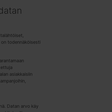
datan
talähtöiset,
i on todennäköisesti
 parantamaan
tettuja
alan asiakkaisiin
kampanjoihin,
änä. Datan arvo käy