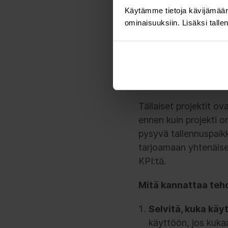
brändikokemus eri kan
Käytämme tietoja kävijämääri
huomiotta.
ominaisuuksiin. Lisäksi talle
Monet yritykset inno
käyttöönotosta. Tämä
yhdellä iskulla. Riski
niissä työskentelevät 
Tällaiset projektit o
ennen kuin projekti o
pysyvä tallennuspaikk
tarjoamaan yhtenäis
KPI:tä.
Mitä kannattaa teh
Selvitä, kuka käy
käyttöön, jos kuka