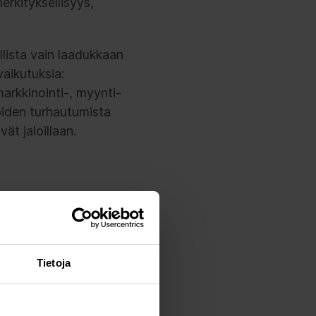
erkityksellisyys,
llista vain laadukkaan
vaikutuksia:
arkkinointi-, myynti-
jöiden turhautumista
ät jaloillaan.
en CX-
Tietoja
nkin kuin tiety tuote
n, merkityksellinen