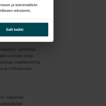
tta, kannattaa jättää
seen ja toiminnallisiin
liseen rekisteriin.
raston
 monta kärpästä
Salli kaikki
ukiorganisaatiot sekä
n. Rakenne vanhenee
talle luodaan oma
 auttaa markkinointia
aa ja mittaamaan
voi valjastaa
Asiakasdataa