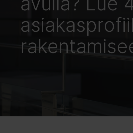
avulla? Lue 4
asiakasprofii
rakentamise