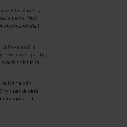
asteista. Kun tässä
lle luotu. Siksi
askokemusprofiilit
y valtava määrä
yleensä data päätyy
 markkinointiin ja
tasi ja heidän
öity markkinointi
mmän haparointia