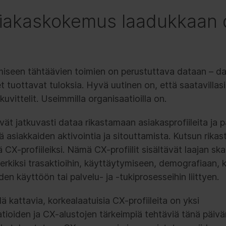
siakaskokemus laadukkaan 
miseen tähtäävien toimien on perustuttava dataan – da
 tuottavat tuloksia. Hyvä uutinen on, että saatavillas
vittelit. Useimmilla organisaatioilla on.
ävät jatkuvasti dataa rikastamaan asiakasprofiileita ja
 asiakkaiden aktivointia ja sitouttamista. Kutsun rikas
ä CX-profiileiksi. Nämä CX-profiilit sisältävät laajan ska
merkiksi trasaktioihin, käyttäytymiseen, demografiaan, 
den käyttöön tai palvelu- ja -tukiprosesseihin liittyen.
lä kattavia, korkealaatuisia CX-profiileita on yksi
tioiden ja CX-alustojen tärkeimpiä tehtäviä tänä päiv