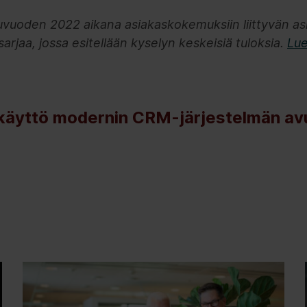
kuvuoden 2022 aikana asiakaskokemuksiin liittyvän a
usarjaa, jossa esitellään kyselyn keskeisiä tuloksia.
Lue
käyttö modernin CRM-järjestelmän avu