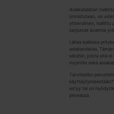
Asiakasdatan hallint
onnistutaan, on edel
yhtenäinen, hallittu 
tarjoavat avaimia yr
Lähes kaikissa yrityk
asiakasdataa. Tämän 
siiloihin, joista sitä
myyntiin sekä asiakas
Tarvitsetko perustelt
käyttäytymisestään? S
estyy tai on hyödytö
pimeässä.