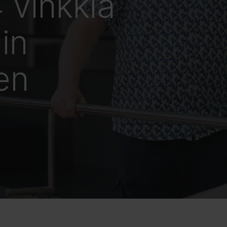
 vinkkiä
lin
en