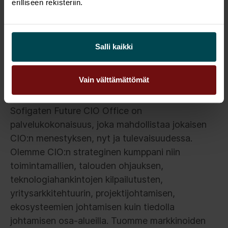
erilliseen rekisteriin.
ennen kaikkea muutosjohtaminen tiedolla
johtamisen kulttuurin vahvistamiseksi
yrityksessä.
Salli kaikki
Haluatko liittyä mukaan CIO-
Vain välttämättömät
yhteisöön?
Sofigaten Future CIO Office on
palvelukokonaisuus, joka mahdollistaa jokaisen
CIO:n menestyksen, nyt ja tulevaisuudessa.
Olemme CIO:n strateginen kumppani niin
toimintamallien, talouden ohjauksen,
teknologiahankintojen kilpailutusten,
yritysarkkitehtuurin, projektijohtamisen,
ekosysteemien johtamisen kuin tiedolla
johtamisen osa-alueilla. Tuomme markkinoiden