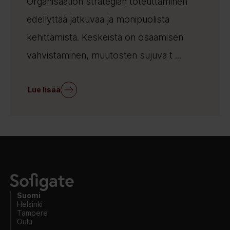
Organisaation strategian toteuttaminen
edellyttää jatkuvaa ja monipuolista
kehittämistä. Keskeistä on osaamisen
vahvistaminen, muutosten sujuva t ...
Lue lisää
Suomi
Helsinki
Tampere
Oulu