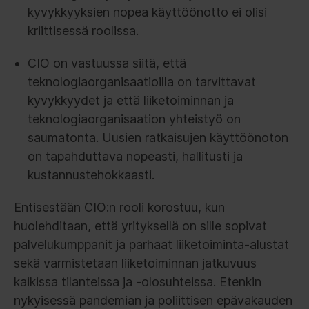
kyvykkyyksien nopea käyttöönotto ei olisi
kriittisessä roolissa.
CIO on vastuussa siitä, että
teknologiaorganisaatioilla on tarvittavat
kyvykkyydet ja että liiketoiminnan ja
teknologiaorganisaation yhteistyö on
saumatonta. Uusien ratkaisujen käyttöönoton
on tapahduttava nopeasti, hallitusti ja
kustannustehokkaasti.
Entisestään CIO:n rooli korostuu, kun
huolehditaan, että yrityksellä on sille sopivat
palvelukumppanit ja parhaat liiketoiminta-alustat
sekä varmistetaan liiketoiminnan jatkuvuus
kaikissa tilanteissa ja -olosuhteissa. Etenkin
nykyisessä pandemian ja poliittisen epävakauden