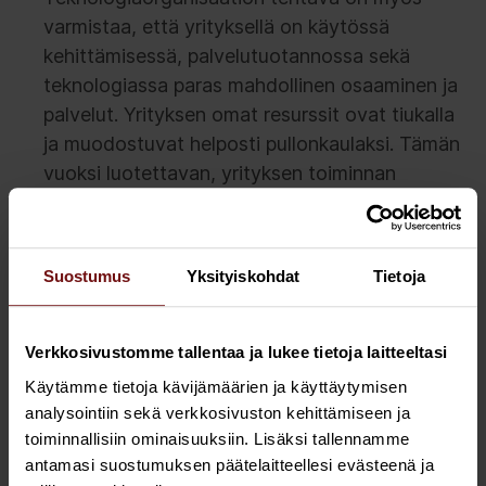
varmistaa, että yrityksellä on käytössä
kehittämisessä, palvelutuotannossa sekä
teknologiassa paras mahdollinen osaaminen ja
palvelut. Yrityksen omat resurssit ovat tiukalla
ja muodostuvat helposti pullonkaulaksi. Tämän
vuoksi luotettavan, yrityksen toiminnan
tuntevan ja tilanteen mukaan skaalautuvan
kumppaniekosysteemin rakentaminen on
ensiarvoisen tärkeää.
Suostumus
Yksityiskohdat
Tietoja
Tiedolla johtamisen arvonluonnin
mahdollistaminen
Yhä tärkeämmäksi osaksi CIO:n
Verkkosivustomme tallentaa ja lukee tietoja laitteeltasi
tehtäväkenttää on muodostumassa yrityksen
Käytämme tietoja kävijämäärien ja käyttäytymisen
tiedolla johtamisen kehittäminen. Tähän
analysointiin sekä verkkosivuston kehittämiseen ja
toiminnallisiin ominaisuuksiin. Lisäksi tallennamme
tehtävään liittyvät hyvin keskeisesti
antamasi suostumuksen päätelaitteellesi evästeenä ja
toimintamalli ja tarvittavat ratkaisut sekä