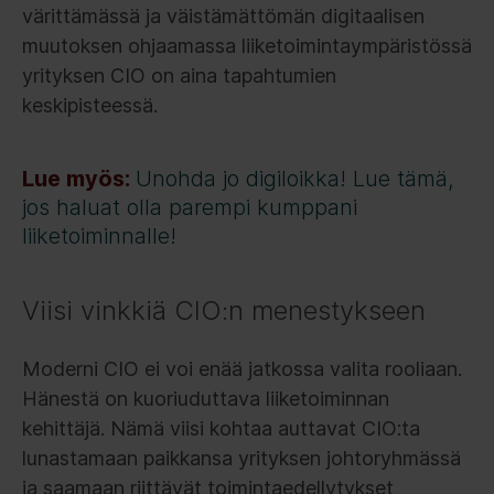
värittämässä ja väistämättömän digitaalisen
muutoksen ohjaamassa liiketoimintaympäristössä
yrityksen CIO on aina tapahtumien
keskipisteessä.
Lue myös:
Unohda jo digiloikka! Lue tämä,
jos haluat olla parempi kumppani
liiketoiminnalle!
Viisi vinkkiä CIO:n menestykseen
Moderni CIO ei voi enää jatkossa valita rooliaan.
Hänestä on kuoriuduttava liiketoiminnan
kehittäjä. Nämä viisi kohtaa auttavat CIO:ta
lunastamaan paikkansa yrityksen johtoryhmässä
ja saamaan riittävät toimintaedellytykset