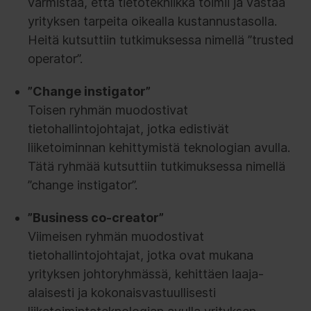
varmistaa, että tietotekniikka toimii ja vastaa
yrityksen tarpeita oikealla kustannustasolla.
Heitä kutsuttiin tutkimuksessa nimellä ”trusted
operator”.
”Change instigator”
Toisen ryhmän muodostivat
tietohallintojohtajat, jotka edistivät
liiketoiminnan kehittymistä teknologian avulla.
Tätä ryhmää kutsuttiin tutkimuksessa nimellä
”change instigator”.
”
Business co-creator”
Viimeisen ryhmän muodostivat
tietohallintojohtajat, jotka ovat mukana
yrityksen johtoryhmässä, kehittäen laaja-
alaisesti ja kokonaisvastuullisesti