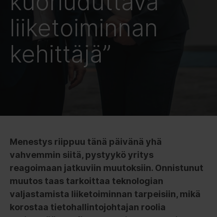
kuoriuduttava
liiketoiminnan
kehittäjä”
Menestys riippuu tänä päivänä yhä
vahvemmin siitä, pystyykö yritys
reagoimaan jatkuviin muutoksiin. Onnistunut
muutos taas tarkoittaa teknologian
valjastamista liiketoiminnan tarpeisiin, mikä
korostaa tietohallintojohtajan roolia