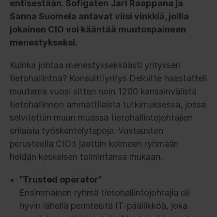
entisestään. Sofigaten Jari Raappana ja
Sanna Suomela antavat viisi vinkkiä, joilla
jokainen CIO voi kääntää muutospaineen
menestykseksi.
Kuinka johtaa menestyksekkäästi yrityksen
tietohallintoa? Konsulttiyritys Deloitte haastatteli
muutama vuosi sitten noin 1200 kansainvälistä
tietohallinnon ammattilaista tutkimuksessa, jossa
selvitettiin muun muassa tietohallintojohtajien
erilaisia työskentelytapoja. Vastausten
perusteella CIO:t jaettiin kolmeen ryhmään
heidän keskeisen toimintansa mukaan.
”Trusted operator”
Ensimmäinen ryhmä tietohallintojohtajia oli
hyvin lähellä perinteistä IT-päällikköä, joka