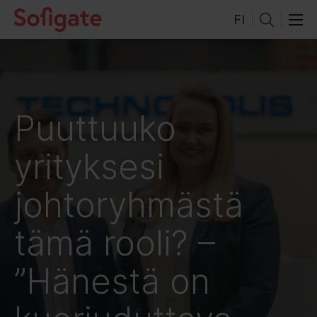
Hyppää
FI
sisältöön
Puuttuuko
yrityksesi
johtoryhmästä
tämä rooli? –
”Hänestä on