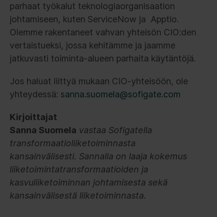
parhaat työkalut teknologiaorganisaation
johtamiseen, kuten ServiceNow ja Apptio.
Olemme rakentaneet vahvan yhteisön CIO:den
vertaistueksi, jossa kehitämme ja jaamme
jatkuvasti toiminta-alueen parhaita käytäntöjä.
Jos haluat liittyä mukaan CIO-yhteisöön, ole
yhteydessä:
sanna.suomela@sofigate.com
Kirjoittajat
Sanna Suomela
vastaa Sofigatella
transformaatioliiketoiminnasta
kansainvälisesti.
Sannalla on laaja kokemus
liiketoimintatransformaatioiden ja
kasvuliiketoiminnan johtamisesta sekä
kansainvälisestä liiketoiminnasta.