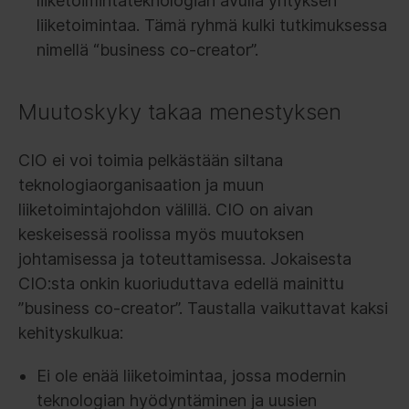
liiketoimintateknologian avulla yrityksen
liiketoimintaa. Tämä ryhmä kulki tutkimuksessa
nimellä “business co-creator”.
Muutoskyky takaa menestyksen
CIO ei voi toimia pelkästään siltana
teknologiaorganisaation ja muun
liiketoimintajohdon välillä. CIO on aivan
keskeisessä roolissa myös muutoksen
johtamisessa ja toteuttamisessa. Jokaisesta
CIO:sta onkin kuoriuduttava edellä mainittu
”business co-creator”. Taustalla vaikuttavat kaksi
kehityskulkua:
Ei ole enää liiketoimintaa, jossa modernin
teknologian hyödyntäminen ja uusien