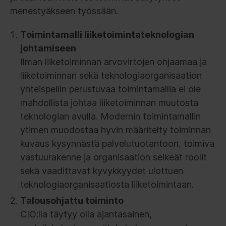
menestyäkseen työssään.
Toimintamalli liiketoimintateknologian
johtamiseen
Ilman liiketoiminnan arvovirtojen ohjaamaa ja
liiketoiminnan sekä teknologiaorganisaation
yhteispeliin perustuvaa toimintamallia ei ole
mahdollista johtaa liiketoiminnan muutosta
teknologian avulla. Modernin toimintamallin
ytimen muodostaa hyvin määritelty toiminnan
kuvaus kysynnästä palvelutuotantoon, toimiva
vastuurakenne ja organisaation selkeät roolit
sekä vaadittavat kyvykkyydet ulottuen
teknologiaorganisaatiosta liiketoimintaan.
Talousohjattu toiminto
CIO:lla täytyy olla ajantasainen,