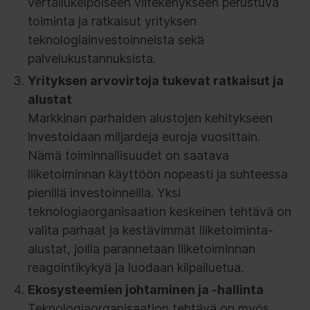
vertailukelpoiseen viitekehykseen perustuva
toiminta ja ratkaisut yrityksen
teknologiainvestoinneista sekä
palvelukustannuksista.
Yrityksen arvovirtoja tukevat ratkaisut ja
alustat
Markkinan parhaiden alustojen kehitykseen
investoidaan miljardeja euroja vuosittain.
Nämä toiminnallisuudet on saatava
liiketoiminnan käyttöön nopeasti ja suhteessa
pienillä investoinneilla. Yksi
teknologiaorganisaation keskeinen tehtävä on
valita parhaat ja kestävimmät liiketoiminta-
alustat, joilla parannetaan liiketoiminnan
reagointikykyä ja luodaan kilpailuetua.
Ekosysteemien johtaminen ja -hallinta
Teknologiaorganisaation tehtävä on myös