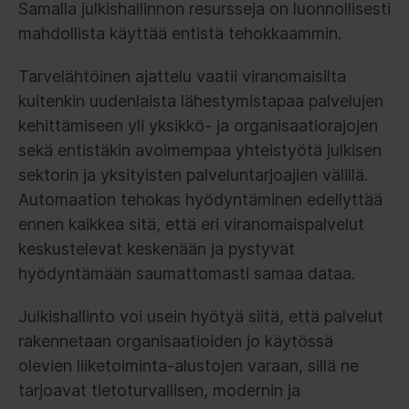
Samalla julkishallinnon resursseja on luonnollisesti
mahdollista käyttää entistä tehokkaammin.
Tarvelähtöinen ajattelu vaatii viranomaisilta
kuitenkin uudenlaista lähestymistapaa palvelujen
kehittämiseen yli yksikkö- ja organisaatiorajojen
sekä entistäkin avoimempaa yhteistyötä julkisen
sektorin ja yksityisten palveluntarjoajien välillä.
Automaation tehokas hyödyntäminen edellyttää
ennen kaikkea sitä, että eri viranomaispalvelut
keskustelevat keskenään ja pystyvät
hyödyntämään saumattomasti samaa dataa.
Julkishallinto voi usein hyötyä siitä, että palvelut
rakennetaan organisaatioiden jo käytössä
olevien liiketoiminta-alustojen varaan, sillä ne
tarjoavat tietoturvallisen, modernin ja