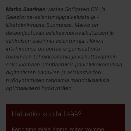
Marko
Saarinen
vastaa Sofigaten CX- ja
Salesforce-asiantuntijapalveluista ja -
liiketoiminnasta Suomessa. Marko on
dataohjautuvan asiakasvuorovaikutuksen ja
sähköisen asioinnin asiantuntija. Hänen
intohimonsa on auttaa organisaatioita
toimimaan tehokkaammin ja vaikuttavammin
sekä luomaan ainutlaatuisia palvelukokemuksia
digitaalisten kanavien ja asiakastiedon
hyödyntämisen tarjoamia mahdollisuuksia
optimaalisesti hyödyntäen.
Haluatko kuulla lisää?
Kerromme mielellämme, miten voimme