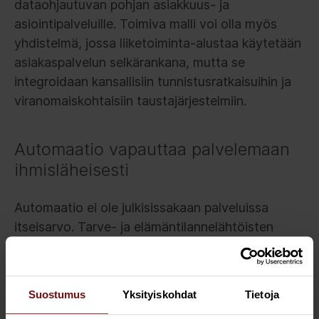
dataohjautuvan pohjan asiakkuus- ja
asiointipalveluille. Toimiva malli voi olla myös
yhdistelmä, jossa liiketoiminta-alustaa käytetään
asiakaspalvelun selkärankana, mutta se
integroidaan kansallisiin tunnistusratkaisuihin ja
viranomaiskohtaisiin taustajärjestelmiin.
Automaatio vapauttaa palvelemaan
ihmisläheisesti
Automaatio ei ole julkisissakaan palveluissa
itseisarvo. Tarve- ja elämäntilannelähtöisten
palvelujen kehittämisessä tuleekin keskittyä
rutiinitoimintojen ja -päätösten automatisointiin
ja ihmisviranomaisen tekemien päätösten
Suostumus
Yksityiskohdat
Tietoja
automatisoituun valmisteluun.