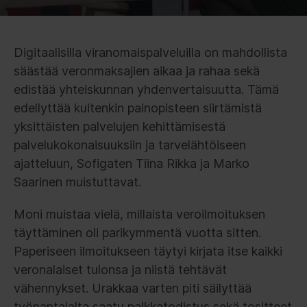
Digitaalisilla viranomaispalveluilla on mahdollista
säästää veronmaksajien aikaa ja rahaa sekä
edistää yhteiskunnan yhdenvertaisuutta. Tämä
edellyttää kuitenkin painopisteen siirtämistä
yksittäisten palvelujen kehittämisestä
palvelukokonaisuuksiin ja tarvelähtöiseen
ajatteluun, Sofigaten Tiina Rikka ja Marko
Saarinen muistuttavat.
Moni muistaa vielä, millaista veroilmoituksen
täyttäminen oli parikymmentä vuotta sitten.
Paperiseen ilmoitukseen täytyi kirjata itse kaikki
veronalaiset tulonsa ja niistä tehtävät
vähennykset. Urakkaa varten piti säilyttää
työnantajalta saatu palkkatodistus sekä tositteet