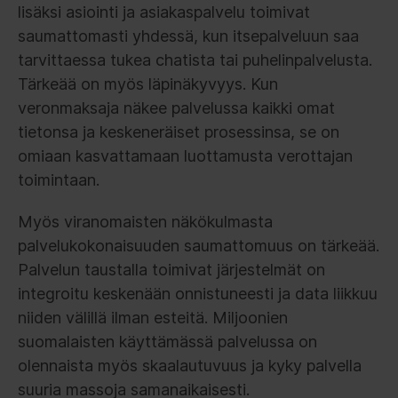
lisäksi asiointi ja asiakaspalvelu toimivat
saumattomasti yhdessä, kun itsepalveluun saa
tarvittaessa tukea chatista tai puhelinpalvelusta.
Tärkeää on myös läpinäkyvyys. Kun
veronmaksaja näkee palvelussa kaikki omat
tietonsa ja keskeneräiset prosessinsa, se on
omiaan kasvattamaan luottamusta verottajan
toimintaan.
Myös viranomaisten näkökulmasta
palvelukokonaisuuden saumattomuus on tärkeää.
Palvelun taustalla toimivat järjestelmät on
integroitu keskenään onnistuneesti ja data liikkuu
niiden välillä ilman esteitä. Miljoonien
suomalaisten käyttämässä palvelussa on
olennaista myös skaalautuvuus ja kyky palvella
suuria massoja samanaikaisesti.