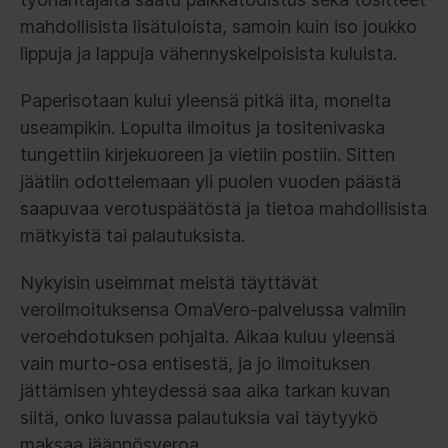
mahdollisista lisätuloista, samoin kuin iso joukko
lippuja ja lappuja vähennyskelpoisista kuluista.
Paperisotaan kului yleensä pitkä ilta, monelta
useampikin. Lopulta ilmoitus ja tositenivaska
tungettiin kirjekuoreen ja vietiin postiin. Sitten
jäätiin odottelemaan yli puolen vuoden päästä
saapuvaa verotuspäätöstä ja tietoa mahdollisista
mätkyistä tai palautuksista.
Nykyisin useimmat meistä täyttävät
veroilmoituksensa OmaVero-palvelussa valmiin
veroehdotuksen pohjalta. Aikaa kuluu yleensä
vain murto-osa entisestä, ja jo ilmoituksen
jättämisen yhteydessä saa aika tarkan kuvan
siitä, onko luvassa palautuksia vai täytyykö
maksaa jäännösveroa.