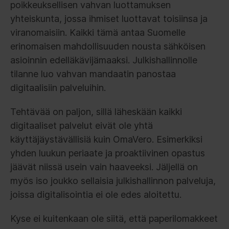
poikkeuksellisen vahvan luottamuksen
yhteiskunta, jossa ihmiset luottavat toisiinsa ja
viranomaisiin. Kaikki tämä antaa Suomelle
erinomaisen mahdollisuuden nousta sähköisen
asioinnin edelläkävijämaaksi. Julkishallinnolle
tilanne luo vahvan mandaatin panostaa
digitaalisiin palveluihin.
Tehtävää on paljon, sillä läheskään kaikki
digitaaliset palvelut eivät ole yhtä
käyttäjäystävällisiä kuin OmaVero. Esimerkiksi
yhden luukun periaate ja proaktiivinen opastus
jäävät niissä usein vain haaveeksi. Jäljellä on
myös iso joukko sellaisia julkishallinnon palveluja,
joissa digitalisointia ei ole edes aloitettu.
Kyse ei kuitenkaan ole siitä, että paperilomakkeet