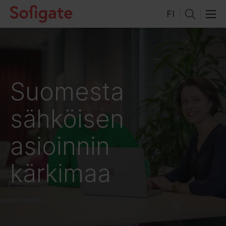
Hyppää
FI
sisältöön
Suomesta
sähköisen
asioinnin
kärkimaa