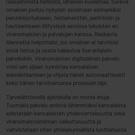
raskaimmista hetkistä, läheisen kuolemaa. Sureva
omainen joutuu nykyisin asioimaan esimerkiksi
perunkirjoitukseen, testamenttiin, perintöön ja
hautaamiseen liittyvissä asioissa lukuisten eri
viranomaisten ja palvelujen kanssa. Raskasta
tilannetta helpottaisi, jos omaisen ei tarvitsisi
etsiä tietoa ja osata hakeutua itse erilaisiin
palveluihin. Viranomaisten digitaalinen palvelu
voisi sen sijaan tunnistaa kansalaisen
elämäntilanteen ja ohjata hänet automaattisesti
koko hänen tarvitsemansa prosessin läpi.
Tarvelähtöisellä ajattelulla on monia etuja.
Tuomalla palvelu entistä lähemmäksi kansalaista
edistetään kansalaisten yhdenvertaisuutta sekä
viranomaistoiminnan vaikuttavuutta ja
vahvistetaan siten yhteiskunnallista luottamusta.