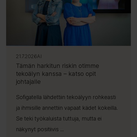
21.7.2026
AI
Tämän harkitun riskin otimme
tekoälyn kanssa – katso opit
johtajalle
Sofigatella lähdettiin tekoälyyn rohkeasti
ja ihmisille annettiin vapaat kädet kokeilla.
Se teki työkaluista tuttuja, mutta ei
näkynyt positiivis ...