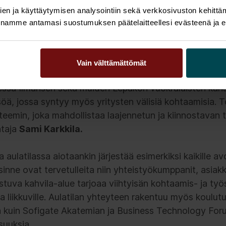
en ja käyttäytymisen analysointiin sekä verkkosivuston kehittämi
nnamme antamasi suostumuksen päätelaitteellesi evästeenä ja eril
jäädäkseen, eikä paluuta vanhaan ole. Työyhteisöiltä ja 
emmän: tilojen on oltava samaan aikaan houkuttelevia
Vain välttämättömät
essä Ilmarisen sekä muiden Lepakon vuokralaisten kan
öä, jossa syntyy myös yritysten välisiä kohtaamisia. To
emin, joka mahdollistaa laajennetun ja kiinnostavan 
htaja
Sami Karkkila.
ulatilassa aiotaankin järjestää esimerkiksi kaikille avo
sinne ovat tervetulleita niin yhteistyökumppanit, asiak
tuva kahvila-alue tarjoaa viihtyisän kohtaamis- ja ty
a liikkuville. Aulatilan yhteyteen rakentuu myös koulutu
iä kuin Sofigate Akatemian ja Business Technology For
isuuksia.