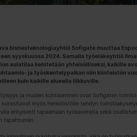
ava bisnesteknologiayhtiö Sofigate muuttaa Esp
teen syyskuussa 2024. Samalla työeläkeyhtiö Ilm
n aulatilaa kehitetään yhteisölliseksi, kaikille avo
ohtaamis- ja työskentelypaikan niin kiinteistön vuok
een kuin kaikille alueella liikkuville.
ihtyisyys ja muiden kohtaaminen ovat Sofigaten toimist
 korostuivat myös henkilöstölle tehdyn toimitilakysely
tulla erityisesti tapaamaan työkavereita sekä osallistu
in tapahtumiin.
a inhimillinen ja kotoisa ympäristö, joka on työmatkan