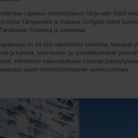
holahden Lepakko-toimistotaloon tiloja noin 3000 neliö
t myös Tampereella ja Oulussa. Sofigate toimii Suome
 Tanskassa, Puolassa ja Unkarissa.
pakossa on 36 000 neliömetriä toimitilaa, kattavat yh
ola ja kahvila, suuri kunto- ja ryhmäliikuntasali ylimmä
arkki. Kiinteistön kaksoisjulkisivu säästää jäähdytysen
kiseudun suurin kiinteistökohtainen aurinkovoimala.