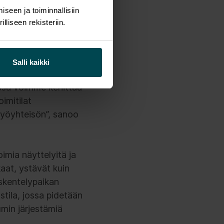
seen ja toiminnallisiin
liseen rekisteriin.
toimistotiloilta
 ja joustavia
Salli kaikki
ssa voimme kehittää
imitilat
työyhteisön”, sanoo
imia näyttelyitä ja
kaat, ystävät kuin
öskentelypaikan
stila, jossa pidetään
umin järjestämiä