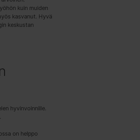
 työhön kuin muiden
on myös kasvanut. Hyvä
ngin keskustan
n
en hyvinvoinnille.
.
tossa on helppo