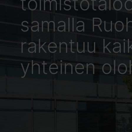
toimistotalo
samalla Ruo
rakentuu kaik
yhteinen ol