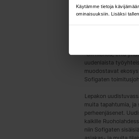
Käytämme tietoja kävijämääri
ominaisuuksiin. Lisäksi talle
Hybridityö on tullut 
odotetaan nykyään en
tilanteiden mukaan.
”On hienoa, että yhd
uudenlaista työyhteis
muodostavat ekosyste
Sofigaten toimitusjo
Lepakon uudistuvassa a
muita tapahtumia, ja 
perheenjäsenet. Uudis
kaikille Ruoholahdess
niin Sofigaten sisäis
asiakas- ja muita tila