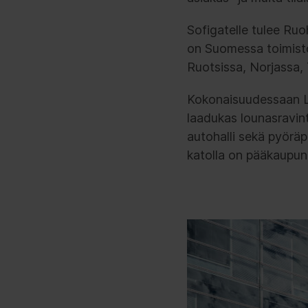
Sofigatelle tulee Ruo
on Suomessa toimisto
Ruotsissa, Norjassa,
Kokonaisuudessaan Le
laadukas lounasravint
autohalli sekä pyöräp
katolla on pääkaupun