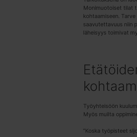
Monimuotoiset tilat 
kohtaamiseen. Tarve vi
saavutettavuus niin py
läheisyys toimivat m
Etätöide
kohtaami
Työyhteisöön kuulumis
Myös muilta oppimin
”Koska työpisteet si