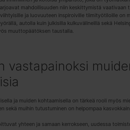
tarjoavat mahdollisuuden niin keskittymistä vaativaan
ihtyisille ja luovuuteen inspiroiville tiimityötiloille 
örällä, autolla kuin julkisilla kulkuvälineillä sekä Helsi
yös muuttopäätöksen taustalla.
n vastapainoksi muide
sia
ella ja muiden kohtaamisella on tärkeä rooli myös miel
en sekä muihin tutustuminen on helpompaa kasvokkain
joittuvat yhteen ja samaan kerrokseen, uudessa toimis