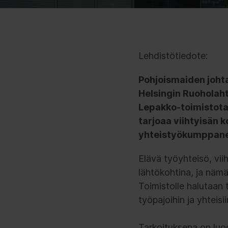
Lehdistötiedote:
Pohjoismaiden joht
Helsingin Ruoholah
Lepakko-toimistotalo
tarjoaa viihtyisän k
yhteistyökumppaneill
Elävä työyhteisö, vi
lähtökohtina, ja nämä
Toimistolle halutaan 
työpajoihin ja yhteisi
Tarkoituksena on luod