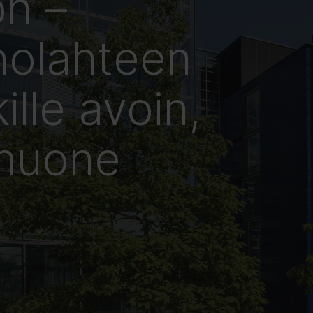
on –
holahteen
ille avoin,
ohuone