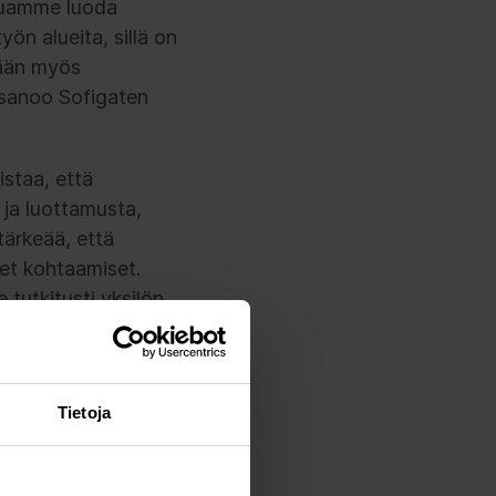
aluamme luoda
yön alueita, sillä on
tään myös
, sanoo Sofigaten
istaa, että
 ja luottamusta,
tärkeää, että
set kohtaamiset.
 tutkitusti yksilön
en henkilöstöjohtaja
Tietoja
ohuone