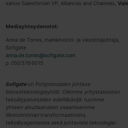
sanoo Salesforcen VP, Alliances and Channels,
Vale
Mediayhteydenotot:
Anna de Torres, markkinointi- ja viestintäjohtaja,
Sofigate
anna.de.torres@sofigate.com
p. 050 576 6015
Sofigate
on Pohjoismaiden johtava
bisnesteknologiayhtiö. Olemme yritystasoisten
tekoälypalveluiden edelläkävijä: tuomme
yhteen ainutlaatuisen osaamisemme
liiketoiminnan transformaatioista,
tekoälyagenteista sekä johtavista teknologia-