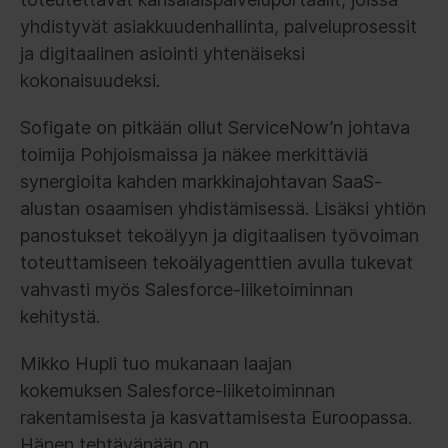
yhdistyvät asiakkuudenhallinta, palveluprosessit
ja digitaalinen asiointi yhtenäiseksi
kokonaisuudeksi.
Sofigate on pitkään ollut ServiceNow’n johtava
toimija Pohjoismaissa ja näkee merkittäviä
synergioita kahden markkinajohtavan SaaS-
alustan osaamisen yhdistämisessä. Lisäksi yhtiön
panostukset tekoälyyn ja digitaalisen työvoiman
toteuttamiseen tekoälyagenttien avulla tukevat
vahvasti myös Salesforce-liiketoiminnan
kehitystä.
Mikko Hupli tuo mukanaan laajan
kokemuksen Salesforce-liiketoiminnan
rakentamisesta ja kasvattamisesta Euroopassa.
Hänen tehtävänään on