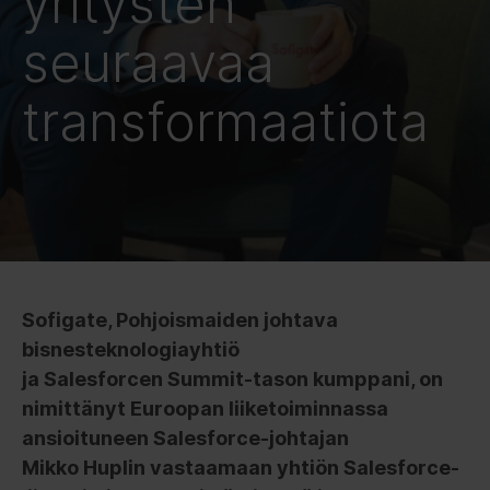
yritysten
seuraavaa
transformaatiota
Sofigate, Pohjoismaiden johtava
bisnesteknologiayhtiö
ja Salesforcen Summit-tason kumppani, on
nimittänyt Euroopan liiketoiminnassa
ansioituneen Salesforce-johtajan
Mikko Huplin vastaamaan yhtiön Salesforce-