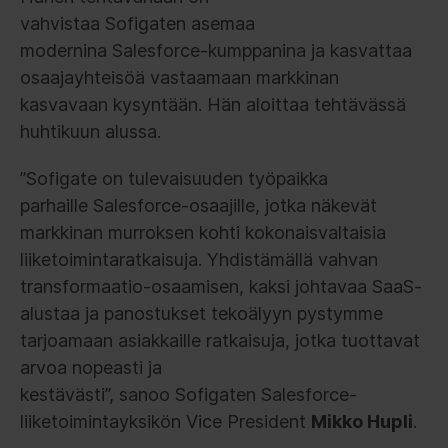
vahvistaa Sofigaten asemaa
modernina Salesforce-kumppanina ja kasvattaa
osaajayhteisöä vastaamaan markkinan
kasvavaan kysyntään. Hän aloittaa tehtävässä
huhtikuun alussa.
”Sofigate on tulevaisuuden työpaikka
parhaille Salesforce-osaajille, jotka näkevät
markkinan murroksen kohti kokonaisvaltaisia
liiketoimintaratkaisuja. Yhdistämällä vahvan
transformaatio-osaamisen, kaksi johtavaa SaaS-
alustaa ja panostukset tekoälyyn pystymme
tarjoamaan asiakkaille ratkaisuja, jotka tuottavat
arvoa nopeasti ja
kestävästi”, sanoo Sofigaten Salesforce-
liiketoimintayksikön Vice President
Mikko Hupli
.