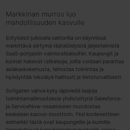
Markkinan murros luo
mahdollisuuden kasvulle
Erityisesti julkisella sektorilla on käynnissä
merkittävä siirtymä räätälöidyistä järjestelmistä
SaaS-pohjaisiin valmisratkaisuihin. Kaupungit ja
kunnat hakevat ratkaisuja, joilla voidaan parantaa
asiakaskokemusta, tehostaa toimintaa ja
hyödyntää tekoälyä hallitusti ja tietoturvallisesti.
Sofigaten vahva kyky läpiviedä laajoja
toimintamallimuutoksia yhdistettynä Salesforce-
ja ServiceNow-osaamiseen muodostaa
keskeisen kasvun moottorin. Yksi konkreettinen
esimerkki tästä ovat kaupungeille ja kunnille
toteutettavat kansalaispalveluportaalit, joissa