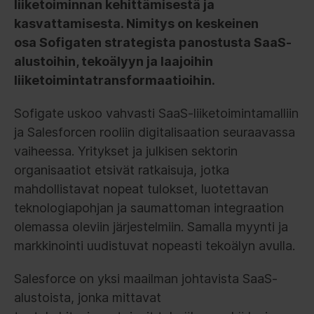
liiketoiminnan kehittämisestä ja
kasvattamisesta. Nimitys on keskeinen
osa Sofigaten strategista panostusta SaaS-
alustoihin, tekoälyyn ja laajoihin
liiketoimintatransformaatioihin.
Sofigate uskoo vahvasti SaaS-liiketoimintamalliin
ja Salesforcen rooliin digitalisaation seuraavassa
vaiheessa. Yritykset ja julkisen sektorin
organisaatiot etsivät ratkaisuja, jotka
mahdollistavat nopeat tulokset, luotettavan
teknologiapohjan ja saumattoman integraation
olemassa oleviin järjestelmiin. Samalla myynti ja
markkinointi uudistuvat nopeasti tekoälyn avulla.
Salesforce on yksi maailman johtavista SaaS-
alustoista, jonka mittavat