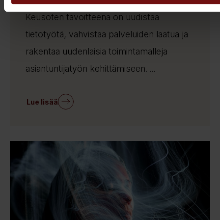
Keusoten tavoitteena on uudistaa
tietotyötä, vahvistaa palveluiden laatua ja
rakentaa uudenlaisia toimintamalleja
asiantuntijatyön kehittämiseen. ...
Lue lisää