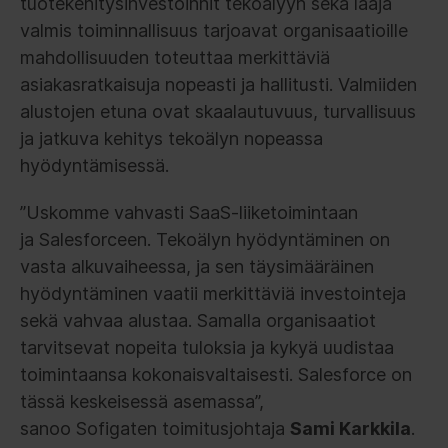
tuotekehitysinvestoinnit tekoälyyn sekä laaja
valmis toiminnallisuus tarjoavat organisaatioille
mahdollisuuden toteuttaa merkittäviä
asiakasratkaisuja nopeasti ja hallitusti. Valmiiden
alustojen etuna ovat skaalautuvuus, turvallisuus
ja jatkuva kehitys tekoälyn nopeassa
hyödyntämisessä.
”Uskomme vahvasti SaaS-liiketoimintaan
ja Salesforceen. Tekoälyn hyödyntäminen on
vasta alkuvaiheessa, ja sen täysimääräinen
hyödyntäminen vaatii merkittäviä investointeja
sekä vahvaa alustaa. Samalla organisaatiot
tarvitsevat nopeita tuloksia ja kykyä uudistaa
toimintaansa kokonaisvaltaisesti. Salesforce on
tässä keskeisessä asemassa”,
sanoo Sofigaten toimitusjohtaja
Sami Karkkila
.