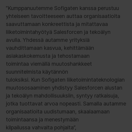
”Kumppanuutemme Sofigaten kanssa perustuu
yhteiseen tavoitteeseen auttaa organisaatioita
saavuttamaan konkreettista ja mitattavaa
liiketoimintahyötyä Salesforcen ja tekoälyn
avulla. Yhdessä autamme yrityksiä
vauhdittamaan kasvua, kehittämään
asiakaskokemusta ja tehostamaan
toimintaa viemällä muutoshankkeet
suunnitelmista käytännön
tuloksiksi. Kun Sofigaten liiketoimintateknologian
muutososaaminen yhdistyy Salesforcen alustan
ja tekoälyn mahdollisuuksiin, syntyy ratkaisuja,
jotka tuottavat arvoa nopeasti. Samalla autamme
organisaatioita uudistumaan, skaalaamaan
toimintaansa ja menestymään
kilpailussa vahvalta pohjalta”,