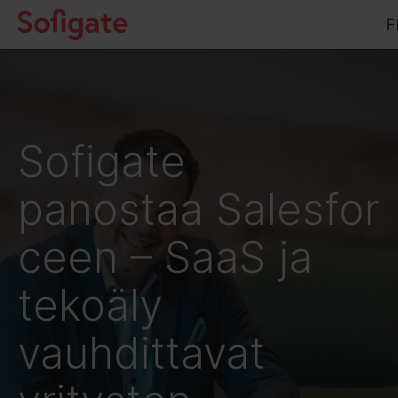
Hyppää
F
sisältöön
Sofigate
panostaa Salesfor
ceen – SaaS ja
tekoäly
vauhdittavat