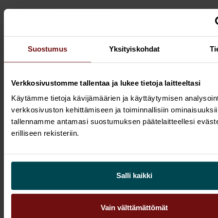
Suostumus
Yksityiskohdat
Ti
Verkkosivustomme tallentaa ja lukee tietoja laitteeltasi
Käytämme tietoja kävijämäärien ja käyttäytymisen analysoint
verkkosivuston kehittämiseen ja toiminnallisiin ominaisuuksii
tallennamme antamasi suostumuksen päätelaitteellesi eväst
erilliseen rekisteriin.
3.6.2026
AI
Keusote tuo digitaaliset työntekijät
Salli kaikki
ihmistyöntekijöiden rinnalle –
ensimmäinen laaja käyttöönotto
Vain välttämättömät
hyvinvointialueella