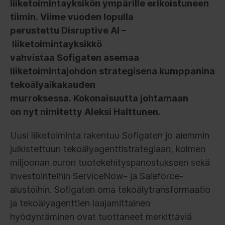
liiketoimintayksikön ympärille erikoistuneen
tiimin.
Viime vuoden lopulla
perustettu Disruptive AI –
liiketoimintayksikkö
vahvistaa Sofigaten asemaa
liiketoimintajohdon strategisena kumppanina
tekoälyaikakauden
murroksessa.
Kokonaisuutta johtamaan
on nyt nimitetty Aleksi Halttunen.
Uusi liiketoiminta rakentuu Sofigaten jo aiemmin
julkistettuun tekoälyagenttistrategiaan, kolmen
miljoonan euron tuotekehityspanostukseen sekä
investointeihin ServiceNow- ja Saleforce-
alustoihin. Sofigaten oma tekoälytransformaatio
ja tekoälyagenttien laajamittainen
hyödyntäminen ovat tuottaneet merkittäviä