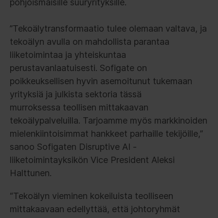
pohjoismaisille suuryrityksille.
”Tekoälytransformaatio tulee olemaan valtava, ja
tekoälyn avulla on mahdollista parantaa
liiketoimintaa ja yhteiskuntaa
perustavanlaatuisesti. Sofigate on
poikkeuksellisen hyvin asemoitunut tukemaan
yrityksiä ja julkista sektoria tässä
murroksessa teollisen mittakaavan
tekoälypalveluilla. Tarjoamme myös markkinoiden
mielenkiintoisimmat hankkeet parhaille tekijöille,”
sanoo Sofigaten Disruptive AI -
liiketoimintayksikön Vice President Aleksi
Halttunen.
“Tekoälyn vieminen kokeiluista teolliseen
mittakaavaan edellyttää, että johtoryhmät