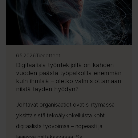
6.5.2026
Tiedotteet
Digitaalisia työntekijöitä on kahden
vuoden päästä työpaikoilla enemmän
kuin ihmisiä – oletko valmis ottamaan
niistä täyden hyödyn?
Johtavat organisaatiot ovat siirtymässä
yksittäisistä tekoälykokeiluista kohti
digitaalista työvoimaa – nopeasti ja
laajassa mittakaavassa. Sa ...