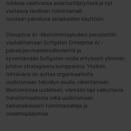
tuloksia vaativassa asiantuntijatyössä ja nyt
vastaava teollinen toimintamalli
tuodaan palveluna asiakkaiden käyttöön.
Disruptive AI -liiketoimintayksikkö perustettiin
vauhdittamaan Sofigaten Enterprise AI -
palvelujen markkinoillevientiä ja
syventämään Sofigaten roolia erityisesti ylimmän
johdon strategisena kumppanina. Yksikön
tehtävänä on auttaa organisaatioita
uudistumaan tekoälyn avulla; rakentamaan
liiketoimintaa uudelleen, viemään läpi vaikuttavia
transformaatioita sekä uudistamaan
samanaikaisesti toimintamalleja ja
osaamispääomaa.