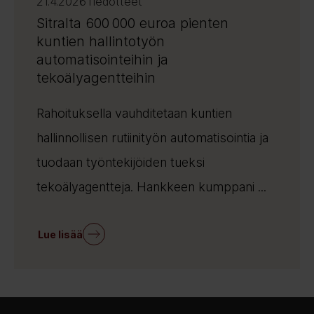
21.4.2026
Tiedotteet
Sitralta 600 000 euroa pienten
kuntien hallintotyön
automatisointeihin ja
tekoälyagentteihin
Rahoituksella vauhditetaan kuntien
hallinnollisen rutiinityön automatisointia ja
tuodaan työntekijöiden tueksi
tekoälyagentteja. Hankkeen kumppani ...
Lue lisää