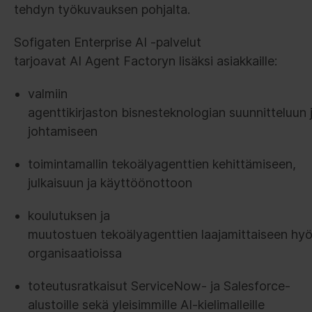
tehdyn työkuvauksen pohjalta.
Sofigaten Enterprise AI -palvelut
tarjoavat AI Agent Factoryn lisäksi asiakkaille:
valmiin
agenttikirjaston bisnesteknologian suunnitteluun 
johtamiseen
toimintamallin tekoälyagenttien kehittämiseen,
julkaisuun ja käyttöönottoon
koulutuksen ja
muutostuen tekoälyagenttien laajamittaiseen h
organisaatioissa
toteutusratkaisut ServiceNow- ja Salesforce-
alustoille sekä yleisimmille AI-kielimalleille