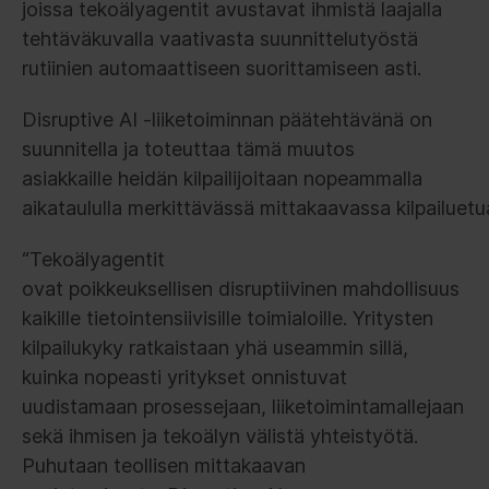
joissa tekoälyagentit avustavat ihmistä laajalla
tehtäväkuvalla vaativasta suunnittelutyöstä
rutiinien automaattiseen suorittamiseen asti.
Disruptive AI -liiketoiminnan päätehtävänä on
suunnitella ja toteuttaa tämä muutos
asiakkaille heidän kilpailijoitaan nopeammalla
aikataululla merkittävässä mittakaavassa kilpailuet
“Tekoälyagentit
ovat poikkeuksellisen disruptiivinen mahdollisuus
kaikille tietointensiivisille toimialoille. Yritysten
kilpailukyky ratkaistaan yhä useammin sillä,
kuinka nopeasti yritykset onnistuvat
uudistamaan prosessejaan, liiketoimintamallejaan
sekä ihmisen ja tekoälyn välistä yhteistyötä.
Puhutaan teollisen mittakaavan