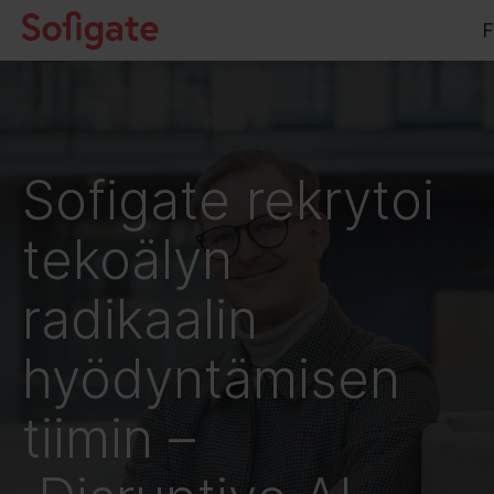
Hyppää
F
sisältöön
Sofigate rekrytoi
tekoälyn
radikaalin
hyödyntämisen
tiimin –