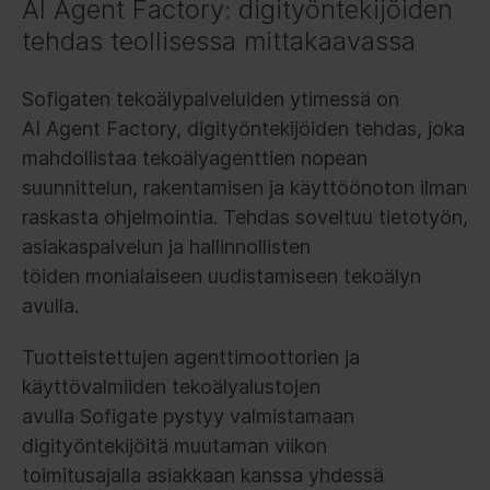
AI Agent Factory: digityöntekijöiden
tehdas teollisessa mittakaavassa
Sofigaten tekoälypalveluiden ytimessä on
AI Agent Factory, digityöntekijöiden tehdas, joka
mahdollistaa tekoälyagenttien nopean
suunnittelun, rakentamisen ja käyttöönoton ilman
raskasta ohjelmointia. Tehdas soveltuu tietotyön,
asiakaspalvelun ja hallinnollisten
töiden monialaiseen uudistamiseen tekoälyn
avulla.
Tuotteistettujen agenttimoottorien ja
käyttövalmiiden tekoälyalustojen
avulla Sofigate pystyy valmistamaan
digityöntekijöitä muutaman viikon
toimitusajalla asiakkaan kanssa yhdessä