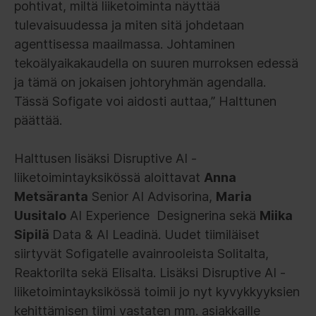
pohtivat, miltä liiketoiminta näyttää
tulevaisuudessa ja miten sitä johdetaan
agenttisessa maailmassa. Johtaminen
tekoälyaikakaudella on suuren murroksen edessä
ja tämä on jokaisen johtoryhmän agendalla.
Tässä Sofigate voi aidosti auttaa,” Halttunen
päättää.
Halttusen lisäksi Disruptive AI -
liiketoimintayksikössä aloittavat
Anna
Metsäranta
Senior AI Advisorina,
Maria
Uusitalo
AI Experience Designerina sekä
Miika
Sipilä
Data & AI Leadinä. Uudet tiimiläiset
siirtyvät Sofigatelle avainrooleista Solitalta,
Reaktorilta sekä Elisalta. Lisäksi Disruptive AI -
liiketoimintayksikössä toimii jo nyt kyvykkyyksien
kehittämisen tiimi vastaten mm. asiakkaille