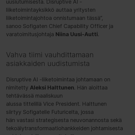
uusiutumisesta. Disruptive AI -
liiketoimintayksikkö auttaa yritysten
liiketoimintajohtoa onnistumaan tässä”,
sanoo Sofigaten Chief Capability Officer ja
varatoimitusjohtaja
Niina Uusi-Autti
.
Vahva tiimi vauhdittamaan
asiakkaiden uudistumista
Disruptive AI -liiketoimintaa johtamaan on
nimitetty
Aleksi Halttunen
. Hän aloittaa
tehtävässä maaliskuun
alussa tittelillä Vice President. Halttunen
siirtyy Sofigatelle Futuricelta, jossa
hän vastasi strategisesta neuvonannosta sekä
tekoälytransformaatiohankkeiden johtamisesta