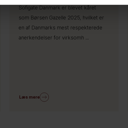
Sofigate Danmark er blevet kåret
som Børsen Gazelle 2025, hvilket er
en af Danmarks mest respekterede
anerkendelser for virksomh ...
Læs mere