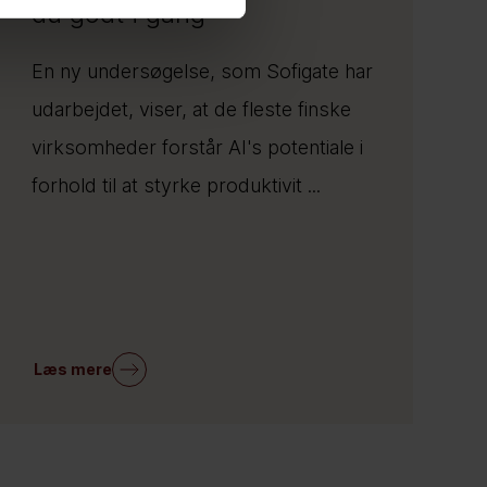
du godt i gang
En ny undersøgelse, som Sofigate har
udarbejdet, viser, at de fleste finske
virksomheder forstår AI's potentiale i
forhold til at styrke produktivit ...
Læs mere