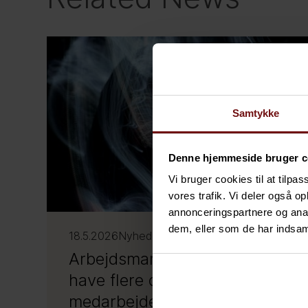
Samtykke
Denne hjemmeside bruger c
Vi bruger cookies til at tilpas
vores trafik. Vi deler også 
annonceringspartnere og anal
dem, eller som de har indsaml
18.5.2026
Nyheder
Arbejdsmarkedet vil om to år
have flere digitale
medarbejdere end