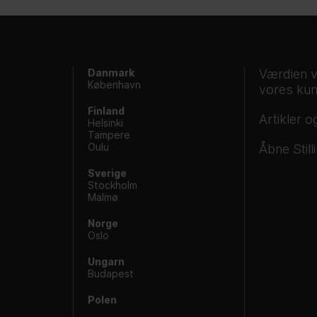
Danmark
Værdien v
København
vores ku
Finland
Artikler 
Helsinki
Tampere
Oulu
Åbne Still
Sverige
Stockholm
Malmø
Norge
Oslo
Ungarn
Budapest
Polen