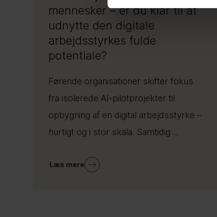
mennesker – er du klar til at
udnytte den digitale
arbejdsstyrkes fulde
potentiale?
Førende organisationer skifter fokus
fra isolerede AI-pilotprojekter til
opbygning af en digital arbejdsstyrke –
hurtigt og i stor skala. Samtidig ...
Læs mere