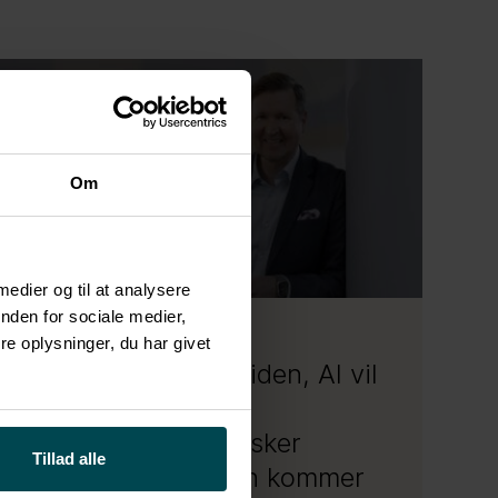
Om
 medier og til at analysere
nden for sociale medier,
3.6.2025
Indsigt
e oplysninger, du har givet
Det er ikke i fremtiden, AI vil
revolutionere din
virksomhed – det sker
Tillad alle
allerede nu: Sådan kommer