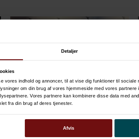
Detaljer
ookies
se vores indhold og annoncer, til at vise dig funktioner til sociale
oplysninger om din brug af vores hjemmeside med vores partnere i
ysepartnere. Vores partnere kan kombinere disse data med andr
27.3.2026
Nyheder
et fra din brug af deres tjenester.
Sofigate Danmark vinder
Børsen Gazelle for deres
Afvis
enestående vækst