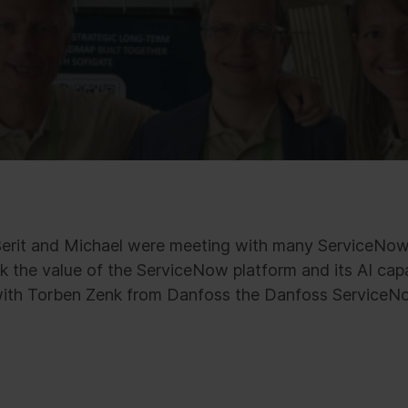
Berit and Michael were meeting with many ServiceNo
 the value of the ServiceNow platform and its AI capab
with Torben Zenk from Danfoss the Danfoss ServiceN