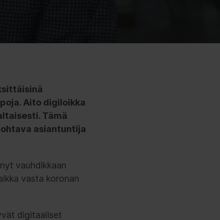
sittäisinä
oja. Aito digiloikka
altaisesti. Tämä
johtava asiantuntija
ennyt vauhdikkaan
aikka vasta koronan
vät digitaaliset