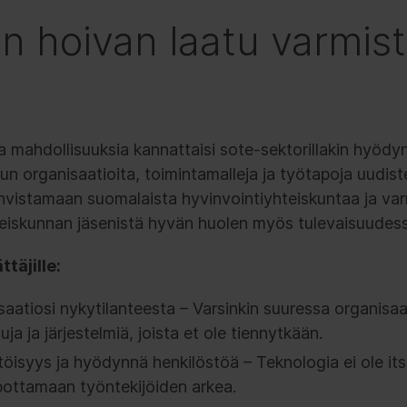
 hoivan laatu varmis
a mahdollisuuksia kannattaisi sote-sektorillakin hyödy
kun organisaatioita, toimintamalleja ja työtapoja uudis
vistamaan suomalaista hyvinvointiyhteiskuntaa ja va
eiskunnan jäsenistä hyvän huolen myös tulevaisuudess
täjille:
aatiosi nykytilanteesta – Varsinkin suuressa organisa
uja ja järjestelmiä, joista et ole tiennytkään.
töisyys ja hyödynnä henkilöstöä – Teknologia ei ole it
lpottamaan työntekijöiden arkea.