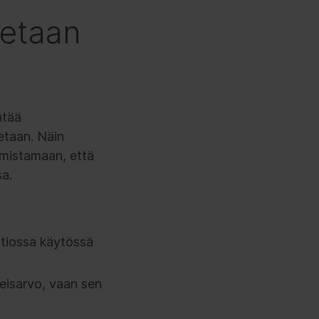
tetaan
ntää
tetaan. Näin
rmistamaan, että
a.
atiossa käytössä
seisarvo, vaan sen