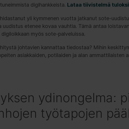
stuneimmista digihankkeista.
Lataa tiivistelmä tuloksi
n hidastanut yli kymmenen vuotta jatkanut sote-uudist
a uudistus etenee kovaa vauhtia. Tämä antaa loistava
 digiloikkaan myös sote-palveluissa.
hitystä johtavien kannattaa tiedostaa? Mihin keskittym
eiten asiakkaiden, potilaiden ja alan ammattilaisten a
tyksen ydinongelma: p
nhojen työtapojen pääl