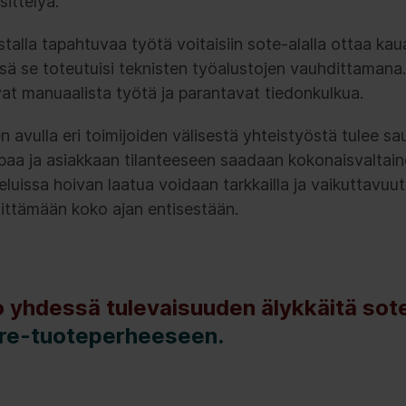
ittelyä.
stalla tapahtuvaa työtä voitaisiin sote-alalla ottaa ka
ssä se toteutuisi teknisten työalustojen vauhdittaman
at manuaalista työtä ja parantavat tiedonkulkua.
en avulla eri toimijoiden välisestä yhteistyöstä tulee
paa ja asiakkaan tilanteeseen saadaan kokonaisvaltai
eluissa hoivan laatua voidaan tarkkailla ja vaikuttavuut
hittämään koko ajan entisestään.
yhdessä tulevaisuuden älykkäitä sote
are-tuoteperheeseen.