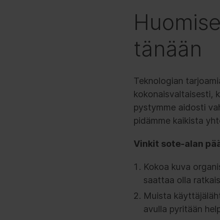
Huomisen
tänään
Teknologian tarjoami
kokonaisvaltaisesti, 
pystymme aidosti vah
pidämme kaikista yht
Vinkit sote-alan päät
Kokoa kuva organis
saattaa olla ratkais
Muista käyttäjäläh
avulla pyritään he