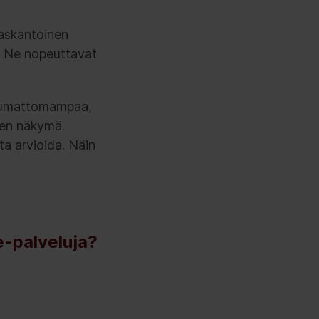
uaskantoinen
a. Ne nopeuttavat
 saumattomampaa,
nen näkymä.
ta arvioida. Näin
-palveluja?