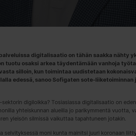
palveluissa digitalisaatio on tähän saakka nähty yk
 on tuotu osaksi arkea täydentämään vanhoja työtap
vasta silloin, kun toimintaa uudistetaan kokonaisv
alalla edessä, sanoo Sofigaten sote-liiketoiminnan 
-sektorin digiloikka? Tosiasiassa digitalisaatio on ed
illa yhteiskunnan alueilla jo parikymmentä vuotta, v
uren yleisön silmissä vaikuttaa tapahtuneen jotakin.
a selvityksessä moni kunta mainitsi juuri koronaan liitty