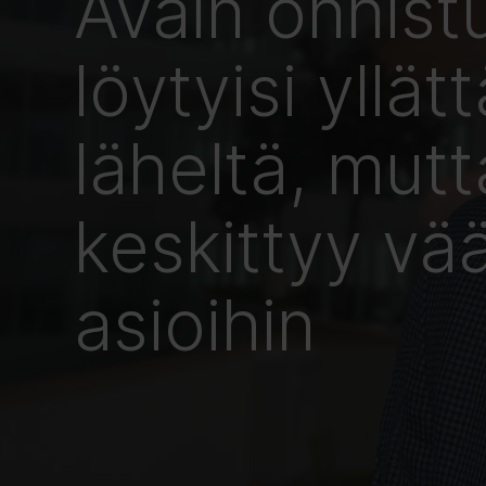
Avain onnist
löytyisi yllät
läheltä, mut
keskittyy vää
asioihin