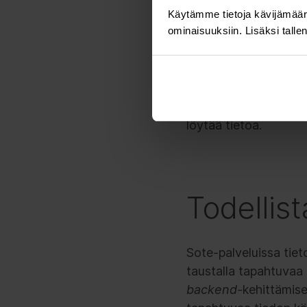
ympärillä. Kuinka palj
Käytämme tietoja kävijämääri
ominaisuuksiin. Lisäksi talle
liikkuisi automaattise
samoja tietoja. Päätö
olisi mahdollista koot
Sähköiset tekoälyavus
uudella tavalla tarkas
löytää tietoa.
Todellis
Sote-palveluissa tie
taustalla tapahtuvaa t
backend-
kehittämise