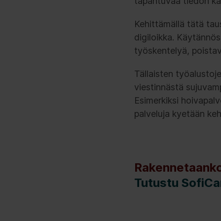
tapahtuvaa tiedon käs
Kehittämällä tätä tau
digiloikka. Käytännö
työskentelyä, poistav
Tällaisten työalustoj
viestinnästä sujuvam
Esimerkiksi hoivapalv
palveluja kyetään ke
Rakennetaanko 
Tutustu SofiC