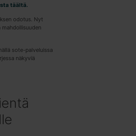
sta täältä.
uksen odotus. Nyt
n mahdollisuuden
ällä sote-palveluissa
rjessa näkyviä
ientä
le