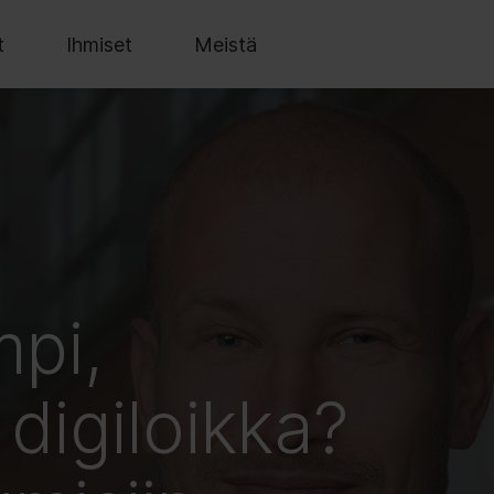
t
Ihmiset
Meistä
mpi,
digiloikka?