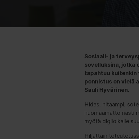
Sosiaali- ja terveys
sovelluksina, jotka
tapahtuu kuitenkin 
ponnistus on vielä 
Sauli Hyvärinen.
Hidas, hitaampi, sote
huomaamattomasti mon
myötä digiloikalle su
Hiljattain toteutetuss