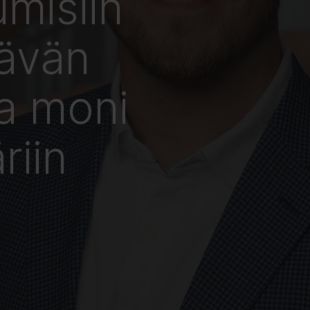
umisiin
tävän
ta moni
riin