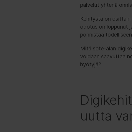
palvelut yhtenä onni
Kehitystä on osittai
odotus on loppunut j
ponnistaa todelliseen
Mitä sote-alan digike
voidaan saavuttaa nop
hyötyjä?
Digikehi
uutta va