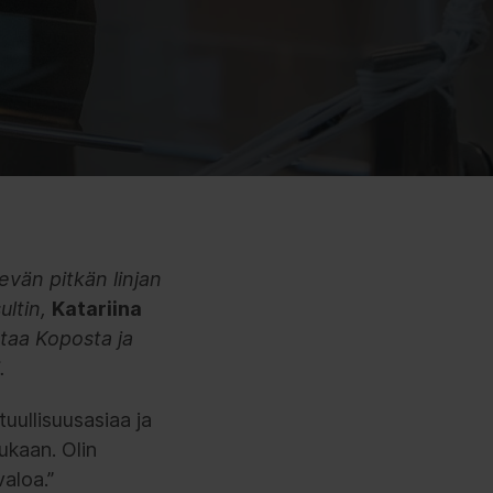
vän pitkän linjan
ultin,
Katariina
staa Koposta ja
.
uullisuusasiaa ja
ukaan. Olin
valoa.”