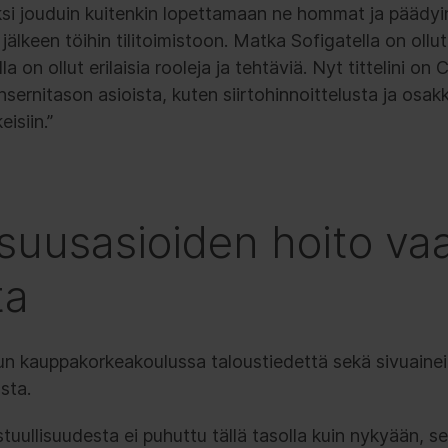
i jouduin kuitenkin lopettamaan ne hommat ja päädyi
 jälkeen töihin tilitoimistoon. Matka Sofigatella on ollu
la on ollut erilaisia rooleja ja tehtäviä. Nyt tittelini o
nsernitason asioista, kuten siirtohinnoittelusta ja osa
isiin.”
isuusasioiden hoito vaa
ta
run kauppakorkeakoulussa taloustiedettä sekä sivuainei
sta.
astuullisuudesta ei puhuttu tällä tasolla kuin nykyään, 