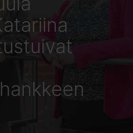
uula
atariina
ustuivat
shankkeen