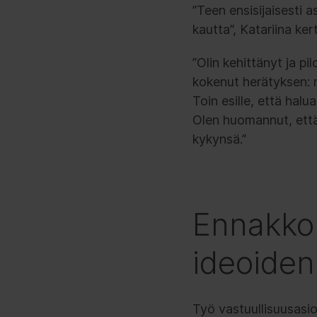
”Teen ensisijaisesti 
kautta”, Katariina ker
”Olin kehittänyt ja p
kokenut herätyksen: m
Toin esille, että halu
Olen huomannut, että 
kykynsä.”
Ennakko
ideoiden
Työ vastuullisuusasio