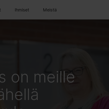
t
Ihmiset
Meistä
s on meille
ähellä