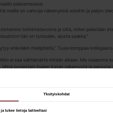
 maaliin pääsemisessä.
ttä meillä on vahvoja näkemyksiä asioihin ja paljon ide
 toistemme toimintatavoista ja siitä, miten päästään ete
oluuloton hän on työssään, alusta saakka.”
öytyy eriäviäkin mielipiteitä,” Tuula komppaa kollegaans
tiimi ei saa välttämättä mitään aikaan. Me osaamme k
 Minä puolestani ihailen Katan näkemystä ja panosta:
na. Katalla on myös aivan voittamaton yhdistelmä vastu
etoja ja taitoja: substanssiosaamista, ymmärrystä siitä 
setusten näkökulmasta sekä vielä näkökulma liiketoimin
i hän tuo kuvaan työntekijän äänen: eli mitä ne konsult
Yksityiskohdat
 osaamista.”
 lukee tietoja laitteeltasi