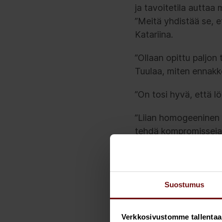
ja tavoitetila auttaa
”Meitä yhdistää se, e
Katariina.
”Ollaan opittu paljon
Tuulaa, miten ennakk
”On tosi hyvä, että l
”Liian homogeeninen 
tehdä kompromisseja.
mielipiteidensä taka
parissa tarvittavia ti
merkitsee lakien ja a
asiakastyöhön. Lisäks
Suostumus
Unohtamatta teknistä
Verkkosivustomme tallentaa ja