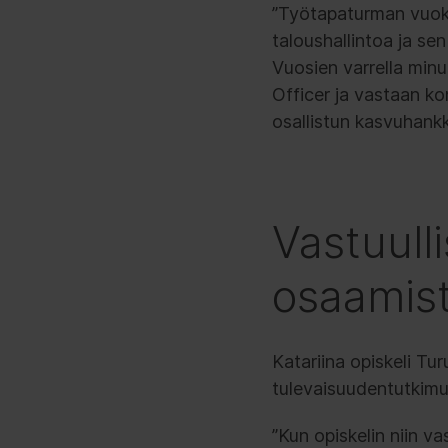
”Työtapaturman vuoks
taloushallintoa ja sen
Vuosien varrella minul
Officer ja vastaan ko
osallistun kasvuhankke
Vastuull
osaamis
Katariina opiskeli Tu
tulevaisuudentutkimu
”Kun opiskelin niin v