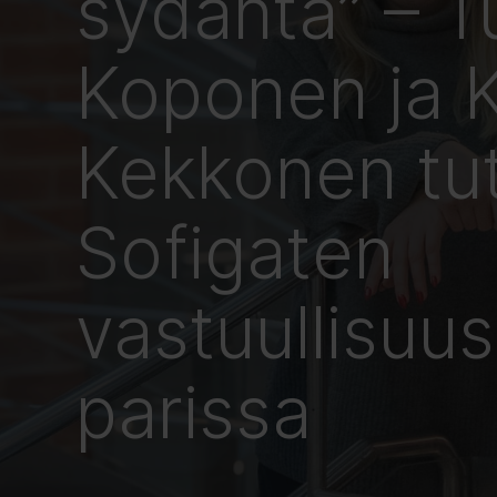
sydäntä” – T
Koponen ja K
Kekkonen tut
Sofigaten
vastuullisuu
parissa