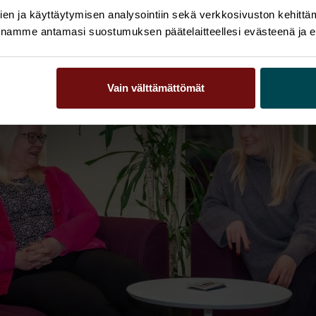
en ja käyttäytymisen analysointiin sekä verkkosivuston kehittämi
nnamme antamasi suostumuksen päätelaitteellesi evästeenä ja eril
Vain välttämättömät