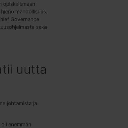
n opiskelemaan
t hieno mahdollisuus.
n Chief Governance
kkuusohjelmasta sekä
tii uutta
na johtamista ja
se oli enemmän