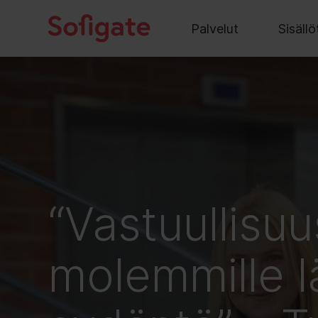
Päävalikko
Hyppää
sisältöön
Palvelut
Sisällö
“Vastuullisuu
molemmille l