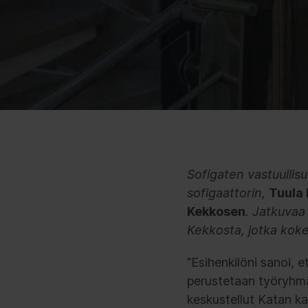
Sofigaten vastuullis
sofigaattorin,
Tuula
Kekkosen
. Jatkuvaa
Kekkosta, jotka koke
”Esihenkilöni sanoi, 
perustetaan työryhmä,
keskustellut Katan ka