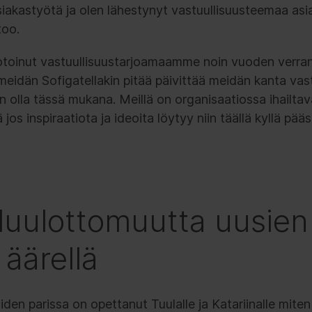
asiakastyötä ja olen lähestynyt vastuullisuusteemaa as
too.
ilotoinut vastuullisuustarjoamaamme noin vuoden verran 
eidän Sofigatellakin pitää päivittää meidän kanta vast
an olla tässä mukana. Meillä on organisaatiossa ihailtav
jos inspiraatiota ja ideoita löytyy niin täällä kyllä p
luulottomuutta uusien
 äärellä
iden parissa on opettanut Tuulalle ja Katariinalle mit