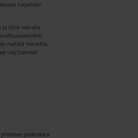
iakkaan tarpeiden
ja siinä samalla
uullisuusasioihin.
an matala hierarkia.
ääsee näyttämään
en yhteinen päämäärä