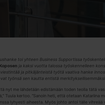
uushanke toi yhteen Business Supportissa työskentele
 Koposen
ja kaksi vuotta talossa työskennelleen kons
 viestintää ja pitkäjänteistä työtä vaativa hanke inno
vat työnsä sen kautta entistä merkityksellisemmäksi
että nyt me lähdetään edistämään toden teolla tätä vast
” Tuula kertoo. ”Sanoin heti, että otetaan Katariina m
nssa lyhyesti aiheesta. Myös johto antoi tälle vihreää 