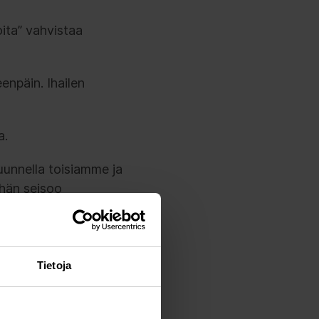
oita” vahvistaa
enpäin. Ihailen
a.
uunnella toisiamme ja
 hän seisoo
ullisuusasioiden
mitä vastuullisuus
taan ja
it pähkäilee.
Tietoja