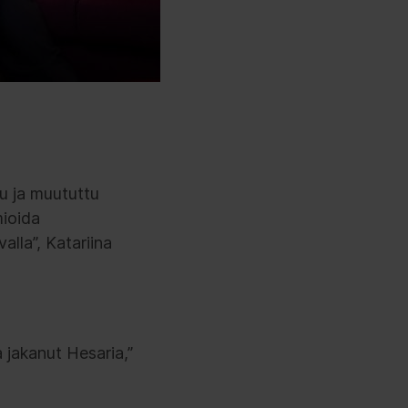
tu ja muututtu
mioida
alla”, Katariina
a jakanut Hesaria,”