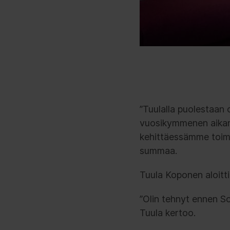
”Tuulalla puolestaan 
vuosikymmenen aikana.
kehittäessämme toimin
summaa.
Tuula Koponen aloitti
”Olin tehnyt ennen Sof
Tuula kertoo.