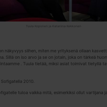
Tuula Koponen ja Katariina Kekkonen
on näkyvyys siihen, miten me yrityksenä ollaan kasvet
 Sillä on iso arvo ja se on jotain, joka on tärkeä huo
taamme . Tuula tietää, miksi asiat toimivat tietyllä tav
 Sofigatella 2010.
igatelle tuloa vaikka mitä, esimerkiksi ollut vartijana j