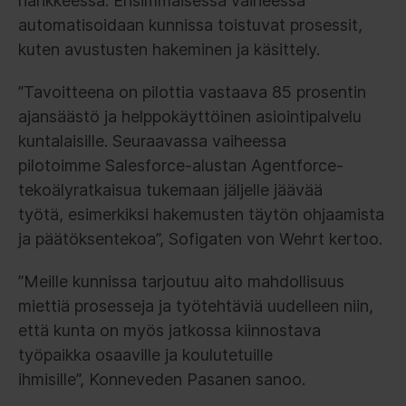
hankkeessa. Ensimmäisessä vaiheessa
automatisoidaan kunnissa toistuvat prosessit,
kuten avustusten hakeminen ja käsittely.
”Tavoitteena on pilottia vastaava 85 prosentin
ajansäästö ja helppokäyttöinen asiointipalvelu
kuntalaisille. Seuraavassa vaiheessa
pilotoimme Salesforce-alustan Agentforce-
tekoälyratkaisua tukemaan jäljelle jäävää
työtä, esimerkiksi hakemusten täytön ohjaamista
ja päätöksentekoa”, Sofigaten von Wehrt kertoo.
”Meille kunnissa tarjoutuu aito mahdollisuus
miettiä prosesseja ja työtehtäviä uudelleen niin,
että kunta on myös jatkossa kiinnostava
työpaikka osaaville ja koulutetuille
ihmisille”, Konneveden Pasanen sanoo.