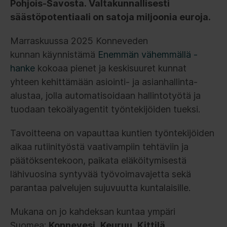
Pohjois-Savosta. Valtakunnallisesti
säästöpotentiaali on satoja miljoonia euroja.
Marraskuussa 2025 Konneveden
kunnan käynnistämä
Enemmän vähemmällä -
hanke
kokoaa pienet ja keskisuuret kunnat
yhteen kehittämään asiointi- ja asianhallinta-
alustaa, jolla automatisoidaan hallintotyötä ja
tuodaan tekoälyagentit työntekijöiden tueksi.
Tavoitteena on vapauttaa kuntien työntekijöiden
aikaa rutiinityöstä vaativampiin tehtäviin ja
päätöksentekoon, paikata eläköitymisestä
lähivuosina syntyvää työvoimavajetta sekä
parantaa palvelujen sujuvuutta kuntalaisille.
Mukana on jo kahdeksan kuntaa ympäri
Suomea:
Konnevesi
,
Keuruu
,
Kittilä
,