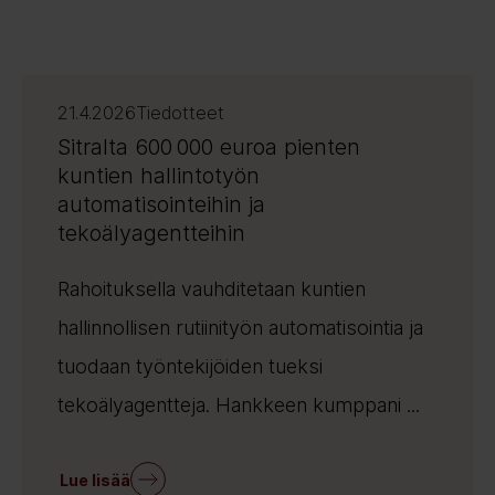
21.4.2026
Tiedotteet
Sitralta 600 000 euroa pienten
kuntien hallintotyön
automatisointeihin ja
tekoälyagentteihin
Rahoituksella vauhditetaan kuntien
hallinnollisen rutiinityön automatisointia ja
tuodaan työntekijöiden tueksi
tekoälyagentteja. Hankkeen kumppani ...
Lue lisää