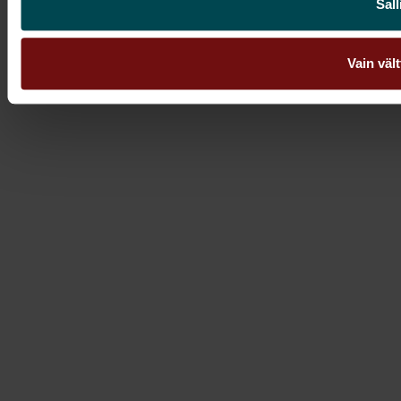
Sall
Vain väl