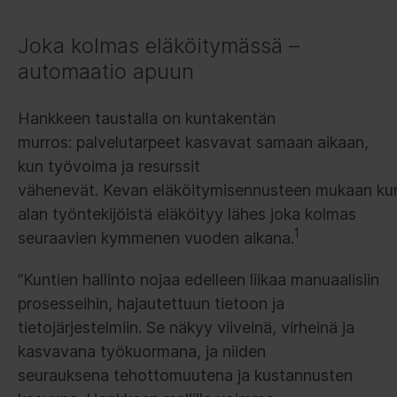
Joka kolmas eläköitymässä –
automaatio apuun
Hankkeen taustalla on kuntakentän
murros: palvelutarpeet kasvavat samaan aikaan,
kun työvoima ja resurssit
vähenevät. Kevan eläköitymisennusteen mukaan ku
alan työntekijöistä eläköityy lähes joka kolmas
1
seuraavien kymmenen vuoden aikana.
”Kuntien hallinto nojaa edelleen liikaa manuaalisiin
prosesseihin, hajautettuun tietoon ja
tietojärjestelmiin. Se näkyy viiveinä, virheinä ja
kasvavana työkuormana, ja niiden
seurauksena tehottomuutena ja kustannusten