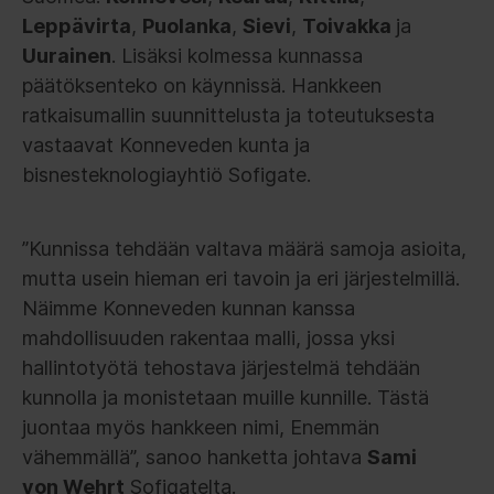
Leppävirta
,
Puolanka
,
Sievi
,
Toivakka
ja
Uurainen
. Lisäksi kolmessa kunnassa
päätöksenteko on käynnissä. Hankkeen
ratkaisumallin suunnittelusta ja toteutuksesta
vastaavat Konneveden kunta ja
bisnesteknologiayhtiö Sofigate.
”Kunnissa tehdään valtava määrä samoja asioita,
mutta usein hieman eri tavoin ja eri järjestelmillä.
Näimme Konneveden kunnan kanssa
mahdollisuuden rakentaa malli, jossa yksi
hallintotyötä tehostava järjestelmä tehdään
kunnolla ja monistetaan muille kunnille. Tästä
juontaa myös hankkeen nimi, Enemmän
vähemmällä”, sanoo hanketta johtava
Sami
von Wehrt
Sofigatelta.