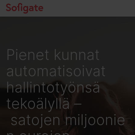
Hyppää
sisältöön
Pienet kunnat
automatisoivat
hallintotyönsä
tekoälyllä –
satojen miljoonie