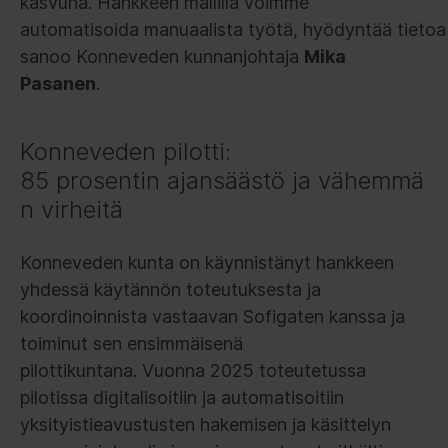
kasvuna. Hankkeen mallilla voimme
automatisoida manuaalista työtä, hyödyntää tietoa 
sanoo Konneveden kunnanjohtaja
Mika
Pasanen
.
Konneveden pilotti:
85 prosentin ajansäästö ja vähemmä
n virheitä
Konneveden kunta on käynnistänyt hankkeen
yhdessä käytännön toteutuksesta ja
koordinoinnista vastaavan Sofigaten kanssa ja
toiminut sen ensimmäisenä
pilottikuntana. Vuonna 2025 toteutetussa
pilotissa digitalisoitiin ja automatisoitiin
yksityistieavustusten hakemisen ja käsittelyn