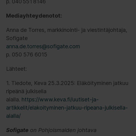
p. 040 551 8146
Mediayhteydenotot:
Anna de Torres, markkinointi- ja viestintäjohtaja,
Sofigate
anna.de.torres@sofigate.com
p. 050 576 6015
Lähteet:
1. Tiedote, Keva 25.3.2025: Eläköityminen jatkuu
ripeänä julkisella
alalla.
https://www.keva.fi/uutiset-ja-
artikkelit/elakoityminen-jatkuu-ripeana-julkisella-
alalla/
Sofigate
on Pohjoismaiden johtava