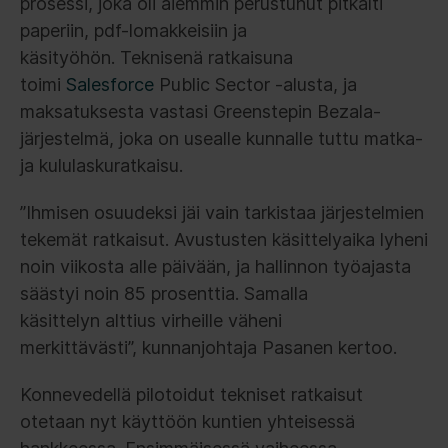
prosessi, joka oli aiemmin perustunut pitkälti
paperiin, pdf-lomakkeisiin ja
käsityöhön. Teknisenä ratkaisuna
toimi
Salesforce
Public Sector -alusta, ja
maksatuksesta vastasi Greenstepin Bezala-
järjestelmä, joka on usealle kunnalle tuttu matka-
ja kululaskuratkaisu.
”Ihmisen osuudeksi jäi vain tarkistaa järjestelmien
tekemät ratkaisut. Avustusten käsittelyaika lyheni
noin viikosta alle päivään, ja hallinnon työajasta
säästyi noin 85 prosenttia. Samalla
käsittelyn alttius virheille väheni
merkittävästi”, kunnanjohtaja Pasanen kertoo.
Konnevedellä pilotoidut tekniset ratkaisut
otetaan nyt käyttöön kuntien yhteisessä