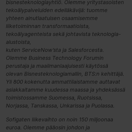
bisnesteknologiayhtiö. Olemme yritystasoisten
tekoälypalveluiden edelläkävijä: tuomme
yhteen ainutlaatuisen osaamisemme
liiketoiminnan transformaatioista,
tekoälyagenteista sekä johtavista teknologia-
alustoista,
kuten ServiceNow’sta ja Salesforcesta.
Olemme Business Technology Forumin
perustaja ja maailmanlaajuisesti käytössä
olevan Bisnesteknologiamallin, BTS:n kehittäjä.
Yli 800 kokenutta ammattilaistamme auttavat
asiakkaitamme kuudessa maassa ja yhdeksässä
toimistossamme Suomessa, Ruotsissa,
Norjassa, Tanskassa, Unkarissa ja Puolassa.
Sofigaten liikevaihto on noin 150 miljoonaa
euroa. Olemme pääosin johdon ja