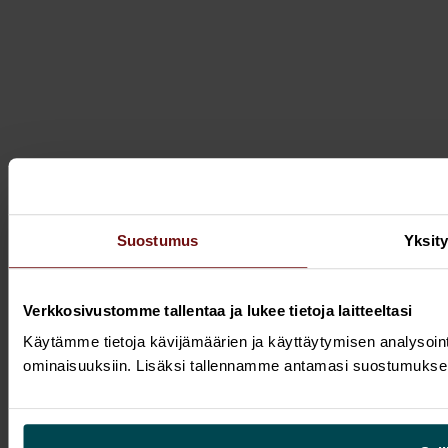
Suostumus
Yksit
Verkkosivustomme tallentaa ja lukee tietoja laitteeltasi
Käytämme tietoja kävijämäärien ja käyttäytymisen analysointi
ominaisuuksiin. Lisäksi tallennamme antamasi suostumuksen pä