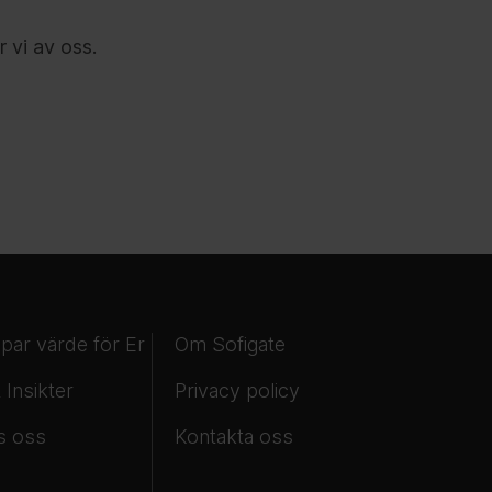
 vi av oss.
apar värde för Er
Om Sofigate
 Insikter
Privacy policy
s oss
Kontakta oss