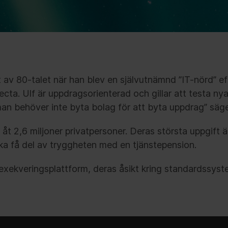
et av 80-talet när han blev en självutnämnd ”IT-nörd” eft
ta. Ulf är uppdragsorienterad och gillar att testa nya
man behöver inte byta bolag för att byta uppdrag” säge
åt 2,6 miljoner privatpersoner. Deras största uppgift är
ska få del av tryggheten med en tjänstepension.
v exekveringsplattform, deras åsikt kring standardss