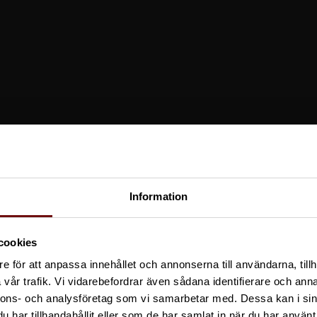
Information
This content requires cookies.
cookies
e för att anpassa innehållet och annonserna till användarna, tillh
Change cookie settings
vår trafik. Vi vidarebefordrar även sådana identifierare och anna
nnons- och analysföretag som vi samarbetar med. Dessa kan i sin
har tillhandahållit eller som de har samlat in när du har använt 