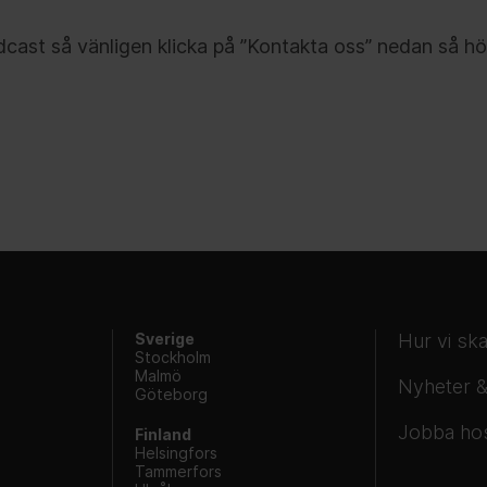
cast så vänligen klicka på ”Kontakta oss” nedan så hör
Sverige
Hur vi sk
Stockholm
Malmö
Nyheter &
Göteborg
Jobba ho
Finland
Helsingfors
Tammerfors