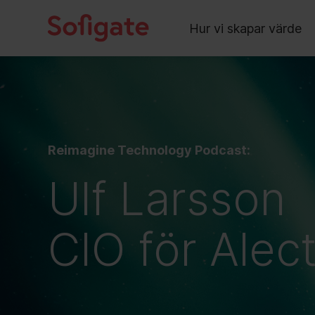
Main
Skip
to
Hur vi skapar värde
content
Reimagine Technology Podcast:
Ulf Larsson
CIO för Alec