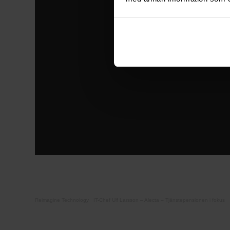
Reimagine Technology
·
IT-Chef Ulf Larsson – Alecta – Tjänstepensionen i fokus