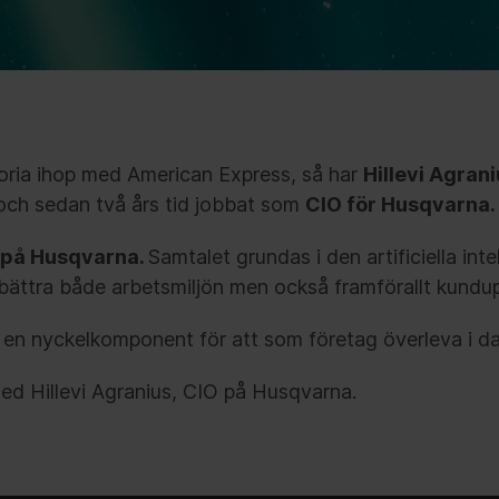
toria ihop med American Express, så har
Hillevi Agran
d och sedan två års tid jobbat som
CIO för Husqvarna.
s på Husqvarna.
Samtalet grundas i den artificiella in
örbättra både arbetsmiljön men också framförallt kundu
, en nyckelkomponent för att som företag överleva i da
ed Hillevi Agranius, CIO på Husqvarna.