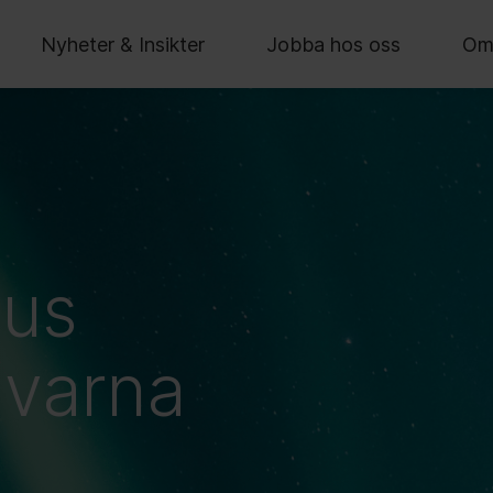
Nyheter & Insikter
Jobba hos oss
Om
ius
qvarna