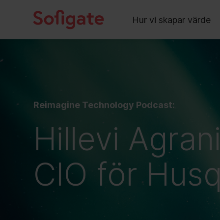
Main
Skip
to
Hur vi skapar värde
content
Reimagine Technology Podcast:
Hillevi Agran
CIO för Hus