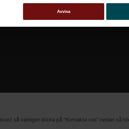
Avvisa
cast så vänligen klicka på ”Kontakta oss” nedan så hör