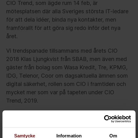
CIO Trend, som ägde rum 14 feb, är
mötesplatsen där alla Sveriges största IT-ledare
för att dela idéer, binda nya kontakter, men
framförallt för att göra sig redo inför det nya
året.
Vi trendspanade tillsammans med årets CIO
2018 Klas Ljungkvist från SBAB, men även med
gäster från bolag som Wasa Kredit, Tre, KPMG,
IDG, Telenor, Coor om dagsaktuella ämnen som
digital säkerhet, rollen som CIO i framtiden och
mycket mer som var på tapeten under CIO
Trend, 2019.
Samtycke
Information
Om