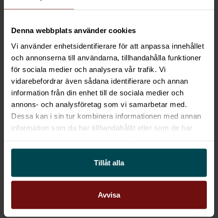
This content requires cookies.
Denna webbplats använder cookies
Change cookie settings
Vi använder enhetsidentifierare för att anpassa innehållet
och annonserna till användarna, tillhandahålla funktioner
för sociala medier och analysera vår trafik. Vi
vidarebefordrar även sådana identifierare och annan
information från din enhet till de sociala medier och
annons- och analysföretag som vi samarbetar med.
Dessa kan i sin tur kombinera informationen med annan
Om du är intresserad av att vara med i vår
information som du har tillhandahållit eller som de har
podcast så vänligen klicka på ”Kontakta oss”
samlat in när du har använt deras tjänster.
nedan så hör vi av oss.
Tillåt alla
Kontakta oss
Avvisa