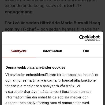
expanderande bolag krävs ett
stort IT-
engagemang
.
F
ör två år sedan tillträdde Maria Burvall Haag
som ny IT-chef
– och sedan hennes tillträde har
företaget gjort en re-brand av e-handelsaffären
som de valt att kalla för Early Bird. Ett begrepp
inom vilket de lovar klimatsmarta och tysta
Samtycke
Information
Om
leveranser direkt ut till konsumenterna. Lyssna på
detta intressanta samtal om hur butiksdöden
främjar framtidens paketleveranser och om ett
Denna webbplats använder cookies
företag som står inför stora
Vi använder enhetsidentifierare för att anpassa innehållet
expansionsmöjligheter inom de närmaste fem
och annonserna till användarna, tillhandahålla funktioner
åren.
för sociala medier och analysera vår trafik. Vi
vidarebefordrar även sådana identifierare och annan
information från din enhet till de sociala medier och
annons- och analysföretag som vi samarbetar med.