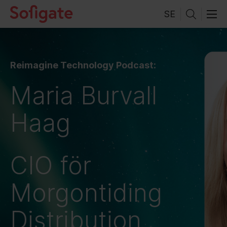
Skip
SE
to
content
Reimagine Technology Podcast:
Maria Burvall
Haag
CIO för
Morgontiding
Distribution