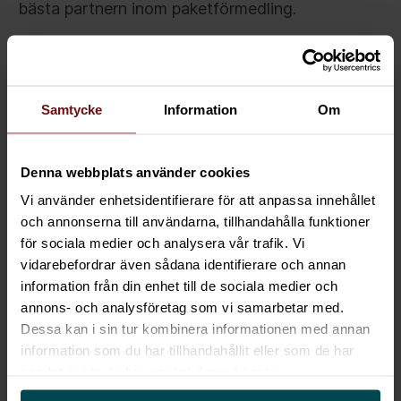
bästa partnern inom paketförmedling.
Hör mer om Björns syn på ledarskap, betydelsen
av en agil organisation samt likheterna mellan
systemunderhåll av jakflygplan och
Samtycke
Information
Om
systemunderhåll av PostNords IT-landskap.
Denna webbplats använder cookies
Vi använder enhetsidentifierare för att anpassa innehållet
och annonserna till användarna, tillhandahålla funktioner
för sociala medier och analysera vår trafik. Vi
This content requires cookies.
vidarebefordrar även sådana identifierare och annan
information från din enhet till de sociala medier och
annons- och analysföretag som vi samarbetar med.
Change cookie settings
Dessa kan i sin tur kombinera informationen med annan
information som du har tillhandahållit eller som de har
samlat in när du har använt deras tjänster.