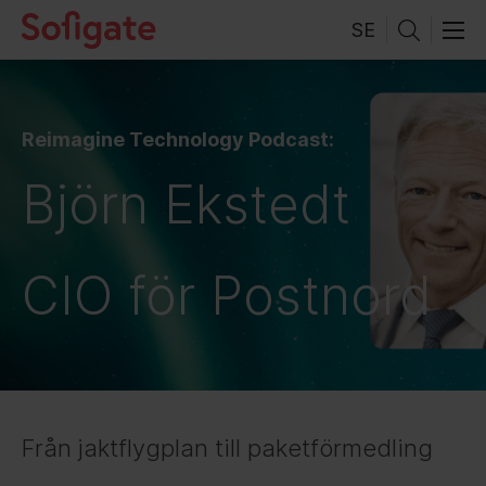
Skip
SE
to
content
Reimagine Technology Podcast:
Björn Ekstedt
CIO för Postnord
Från jaktflygplan till paketförmedling