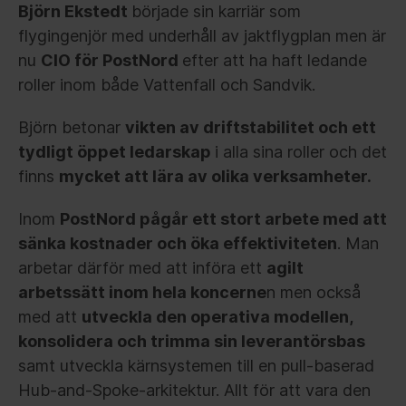
Björn Ekstedt
började sin karriär som
flygingenjör med underhåll av jaktflygplan men är
nu
CIO för PostNord
efter att ha haft ledande
roller inom både Vattenfall och Sandvik.
Björn betonar
vikten av driftstabilitet och ett
tydligt öppet ledarskap
i alla sina roller och det
finns
mycket att lära av olika verksamheter.
Inom
PostNord pågår ett stort arbete med att
sänka kostnader och öka effektiviteten
. Man
arbetar därför med att införa ett
agilt
arbetssätt inom hela koncerne
n men också
med att
utveckla den operativa modellen,
konsolidera och trimma sin leverantörsbas
samt utveckla kärnsystemen till en pull-baserad
Hub-and-Spoke-arkitektur. Allt för att vara den