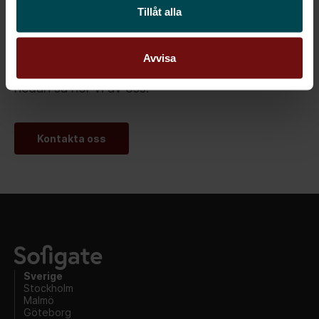
Tillåt alla
Om du är intresserad av att vara med i vår
Avvisa
podcast så vänligen klicka på ”Kontakta oss”
nedan så hör vi av oss.
Kontakta oss
Sverige
Stockholm
Malmö
Göteborg