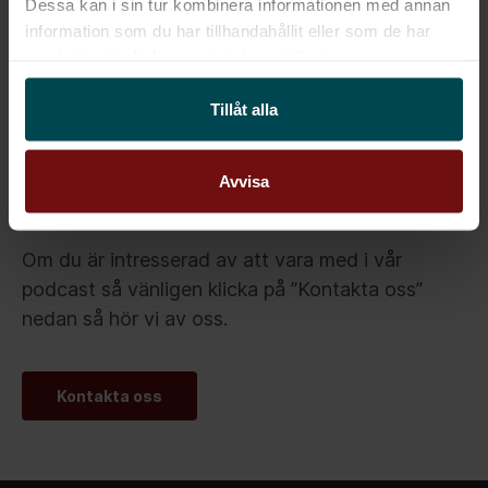
Dessa kan i sin tur kombinera informationen med annan
This content requires cookies.
information som du har tillhandahållit eller som de har
samlat in när du har använt deras tjänster.
Change cookie settings
Tillåt alla
Avvisa
Om du är intresserad av att vara med i vår
podcast så vänligen klicka på ”Kontakta oss”
nedan så hör vi av oss.
Kontakta oss