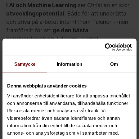
I AI och Machine Learning
ser Christian en stor
utvecklingspotential
. Både för att underlätta
och driva på arbetet internt inom Telenor – men
framförallt för att
ge den bästa
kundupplevelsen
. I dagens enormt
konkurrenskraftiga klimat står Telenor som en av
de största spelarna.
Samtycke
Information
Om
Lyssna på detta oerhört spännande samtal med
Christian Roth, CIO på Telenor, om rollen han bär,
Denna webbplats använder cookies
resan företaget går igenom och vad framtiden
kommer erbjuda.
Vi använder enhetsidentifierare för att anpassa innehållet
och annonserna till användarna, tillhandahålla funktioner
för sociala medier och analysera vår trafik. Vi
vidarebefordrar även sådana identifierare och annan
information från din enhet till de sociala medier och
annons- och analysföretag som vi samarbetar med.