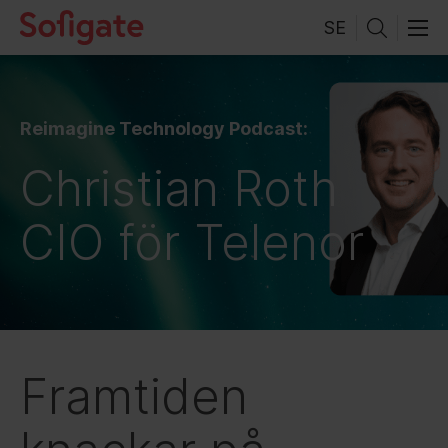
Skip
SE
to
content
Reimagine Technology Podcast:
Christian Roth
CIO för Telenor
Framtiden