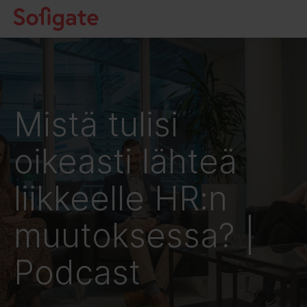
Hyppää
sisältöön
Mistä tulisi
oikeasti lähteä
liikkeelle HR:n
muutoksessa? |
Podcast