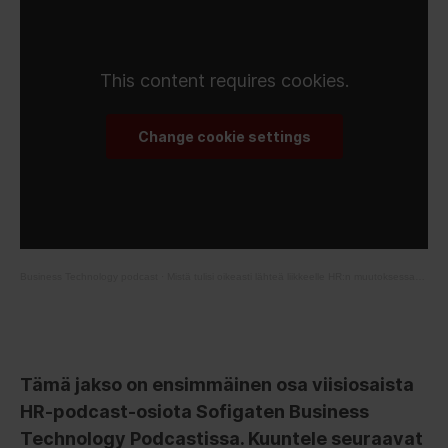
This content requires cookies.
Change cookie settings
Business Technology podcast
·
Mistä tulisi oikeasti lähteä liikkeelle HR:n muutoksessa? | Muutttuva HR, osa 1
Tämä jakso on ensimmäinen osa viisiosaista
HR-podcast-osiota Sofigaten Business
Technology Podcastissa. Kuuntele seuraavat