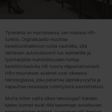
Työelämä on murroksessa, sen mukana HR-
funktio. Digitalisaatio muuttaa
henkilöstöhallinnon roolia vauhdilla, sillä
tehtävien automatisointi tuo esimiehille ja
työntekijöille mahdollisuuden hoitaa
henkilöstöasioita HR-tuesta riippumattomasti.
HR:n muutoksen avaimet ovat oikeassa
teknologiassa, joka parantaa läpinäkyvyyttä ja
vapauttaa resursseja rutiinityöstä suunnitteluun.
Mutta miten valita oikea teknologia? Kahden
käden sormet eivät riitä laskemaan soveltuvien
teknologioiden määrää, ja jokaisen HR-ihmisen