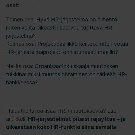
osat:
Toinen osa:
Hyvä HR-järjestelmä on elinehto:
miten valita oikeasti lisäarvoa tuottava HR-
järjestelmä?
Kolmas osa:
Projektipäällikkö kertoo: miten vetää
HR-järjestelmäprojekti onnistuneesti maaliin?
Neljäs osa:
Organisaatiokuiskaaja muutoksen
tulkkina: miksi muutosjohtaminen on tärkeää HR-
hankkeessa?
Haluatko lukea lisää HR:n muutoksesta? Lue
artikkeli:
HR-järjestelmät pitäisi räjäyttää – ja
oikeastaan koko HR-funktio siinä samalla