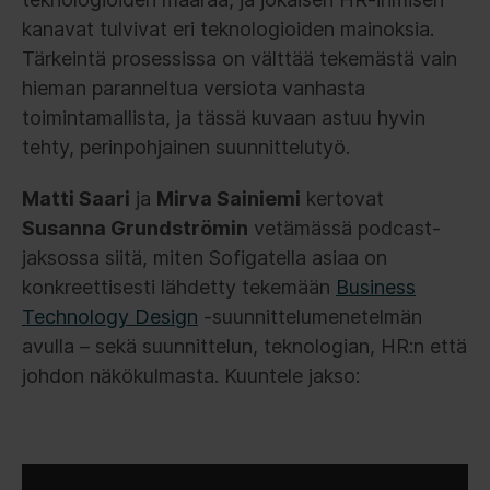
kanavat tulvivat eri teknologioiden mainoksia.
Tärkeintä prosessissa on välttää tekemästä vain
hieman paranneltua versiota vanhasta
toimintamallista, ja tässä kuvaan astuu hyvin
tehty, perinpohjainen suunnittelutyö.
Matti Saari
ja
Mirva Sainiemi
kertovat
Susanna Grundströmin
vetämässä podcast-
jaksossa siitä, miten Sofigatella asiaa on
konkreettisesti lähdetty tekemään
Business
Technology Design
-suunnittelumenetelmän
avulla – sekä suunnittelun, teknologian, HR:n että
johdon näkökulmasta. Kuuntele jakso: