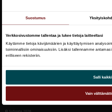
Puola
Norja
Oslo
Suostumus
Yksityiskohd
Tanska
Kööpenhamina
Verkkosivustomme tallentaa ja lukee tietoja laitteeltasi
Avoimet työpaikat
Käytämme tietoja kävijämäärien ja käyttäytymisen analysoint
Meistä
toiminnallisiin ominaisuuksiin. Lisäksi tallennamme antamasi
erilliseen rekisteriin.
Palvelut
Uutiset
Salli kaikki
Privacy policy
Ota yhteyttä
Vain välttämät
© Sofigate 2026