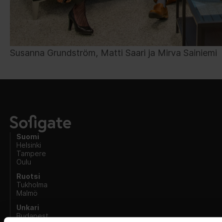
Susanna Grundström, Matti Saari ja Mirva Sainiemi
Suomi
Helsinki
Tampere
Oulu
Ruotsi
Tukholma
Malmö
Unkari
Budapest