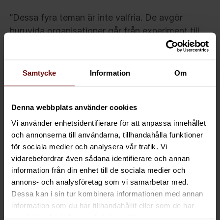
”Dessa fyra teman är inte valfria. De avgör
huruvida organisationer går från experiment till
verklig, skalbar transformation”, säger Juho
Nevalainen.
Samtycke
Information
Om
Vad innebär det här för oss
människor?
Denna webbplats använder cookies
Vi använder enhetsidentifierare för att anpassa innehållet
Ett ökat antal digitala medarbetare innebär inte
och annonserna till användarna, tillhandahålla funktioner
att mänskligt arbete försvinner – men det
för sociala medier och analysera vår trafik. Vi
omformar arbetet. I takt med att rutinuppgifter
vidarebefordrar även sådana identifierare och annan
automatiseras förskjuts människors roller mot
information från din enhet till de sociala medier och
annons- och analysföretag som vi samarbetar med.
kreativitet, beslutsfattande och mänsklig
Dessa kan i sin tur kombinera informationen med annan
interaktion. Organisationer måste också
information som du har tillhandahållit eller som de har
bestämma hur de ska använda den nya
samlat in när du har använt deras tjänster.