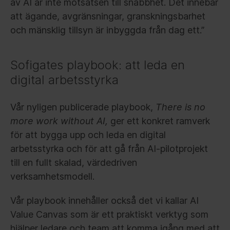
av AI är inte motsatsen till snabbhet. Det innebär
att ägande, avgränsningar, granskningsbarhet
och mänsklig tillsyn är inbyggda från dag ett.”
Sofigates playbook: att leda en
digital arbetsstyrka
Vår nyligen publicerade playbook,
There is no
more work without AI,
ger ett konkret ramverk
för att bygga upp och leda en digital
arbetsstyrka och för att gå från AI-pilotprojekt
till en fullt skalad, värdedriven
verksamhetsmodell.
Vår playbook innehåller också det vi kallar AI
Value Canvas som är ett praktiskt verktyg som
hjälper ledare och team att komma igång med att