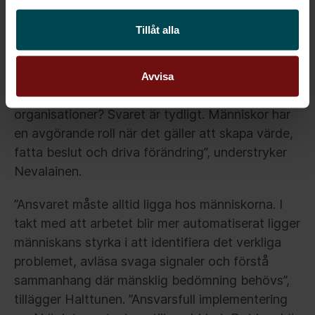
tillgängliga kapaciteten.
Tillåt alla
”Den verkliga frågan är hur människor och
digitala medarbetare ska fungera tillsammans.
Vilken blir människans roll och människans
Avvisa
ansvar? Varför behöver vi människor i våra
organisationer? Svaret är tydligt. Människor har
en avgörande roll när det gäller att skapa värde,
fatta beslut och driva förändring”, understryker
Nevalainen.
”Ansvaret måste alltid ligga hos människorna. I
takt med att arbetet blir mer automatiserat ligger
människans styrka i att identifiera det verkliga
problemet, avläsa svaga signaler och förstå
sammanhang där mänsklig bedömning behövs”,
tillägger Halttunen. ”Ansvarsfull implementering