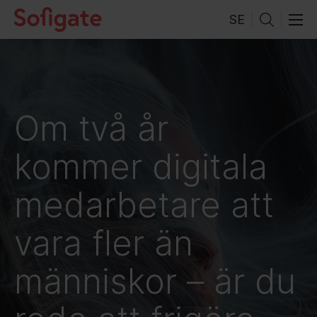
Skip
SE
to
content
Om två år
kommer digitala
medarbetare att
vara fler än
människor – är du