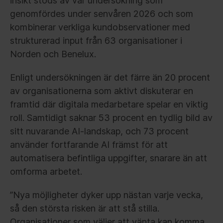
insikt stöds av vår undersökning som
genomfördes under senvåren 2026 och som
kombinerar verkliga kundobservationer med
strukturerad input från 63 organisationer i
Norden och Benelux.
Enligt undersökningen är det färre än 20 procent
av organisationerna som aktivt diskuterar en
framtid där digitala medarbetare spelar en viktig
roll. Samtidigt saknar 53 procent en tydlig bild av
sitt nuvarande AI-landskap, och 73 procent
använder fortfarande AI främst för att
automatisera befintliga uppgifter, snarare än att
omforma arbetet.
”Nya möjligheter dyker upp nästan varje vecka,
så den största risken är att stå stilla.
Organisationer som väljer att vänta kan komma