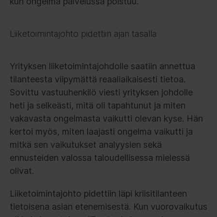
kun ongelma palvelussa poistuu.
Liiketoimintajohto pidettiin ajan tasalla
Yrityksen liiketoimintajohdolle saatiin annettua
tilanteesta viipymättä reaaliaikaisesti tietoa.
Sovittu vastuuhenkilö viesti yrityksen johdolle
heti ja selkeästi, mitä oli tapahtunut ja miten
vakavasta ongelmasta vaikutti olevan kyse. Hän
kertoi myös, miten laajasti ongelma vaikutti ja
mitkä sen vaikutukset analyysien sekä
ennusteiden valossa taloudellisessa mielessä
olivat.
Liiketoimintajohto pidettiin läpi kriisitilanteen
tietoisena asian etenemisestä. Kun vuorovaikutus