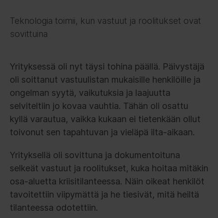
Teknologia toimii, kun vastuut ja roolitukset ovat
sovittuina
Yrityksessä oli nyt täysi tohina päällä. Päivystäjä
oli soittanut vastuulistan mukaisille henkilöille ja
ongelman syytä, vaikutuksia ja laajuutta
selviteltiin jo kovaa vauhtia. Tähän oli osattu
kyllä varautua, vaikka kukaan ei tietenkään ollut
toivonut sen tapahtuvan ja vieläpä ilta-aikaan.
Yrityksellä oli sovittuna ja dokumentoituna
selkeät vastuut ja roolitukset, kuka hoitaa mitäkin
osa-aluetta kriisitilanteessa. Näin oikeat henkilöt
tavoitettiin viipymättä ja he tiesivät, mitä heiltä
tilanteessa odotettiin.