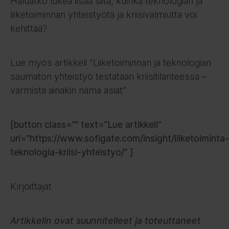
Haluatko lukea lisää siitä, kuinka teknologian ja
liiketoiminnan yhteistyötä ja kriisivalmiutta voi
kehittää?
Lue myös artikkeli ”Liiketoiminnan ja teknologian
saumaton yhteistyö testataan kriisitilanteessa –
varmista ainakin nämä asiat”
[button class=”” text=”Lue artikkeli”
url=”https://www.sofigate.com/insight/liiketoiminta-
teknologia-kriisi-yhteistyo/” ]
Kirjoittajat
Artikkelin ovat suunnitelleet ja toteuttaneet