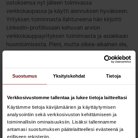
ostoksensa nyt jälleen toimivassa
verkkokaupassa ja käytti alennuksen hyväkseen.
Yrityksen toiminnasta ilahtuneena hän kirjoitti
LinkedIn-profiilissaan kehuvan arvion
verkkokauppayrityksen toiminnasta ja asiakkaan
huomioimisesta. Pieni, mutta oikea-aikainen ele,
jonka liiketoimintajohto oli päättänyt ja IT
toteutti, toi yritykselle positiivista näkyvyyttä.
Suostumus
Yksityiskohdat
Tietoja
Miksi yritys onnistui?
Verkkosivustomme tallentaa ja lukee tietoja laitteeltasi
Koska yrityksen prosessit, vastuut ja roolitukset
Käytämme tietoja kävijämäärien ja käyttäytymisen
sekä toimintamalli kriisiviestintään oli suunniteltu
analysointiin sekä verkkosivuston kehittämiseen ja
ja sovittu etukäteen, ei aikaa kriisin iskiessä
toiminnallisiin ominaisuuksiin. Lisäksi tallennamme
päälle hukattu turhaan ihmettelyyn,
antamasi suostumuksen päätelaitteellesi evästeenä ja
päällekkäiseen tekemiseen ja asioiden
erilliseen rekisteriin.