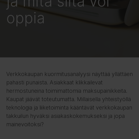
ja mitä siitä voi
oppia
Verkkokaupan kuormitusanalyysi näyttää yllättäen
pahasti punaista. Asiakkaat klikkailevat
hermostuneina toimimattomia maksupainikkeita.
Kaupat jäävät toteutumatta. Millaisella yhteistyöllä
teknologia ja liiketoiminta kääntävät verkkokaupan
takkuilun hyväksi asiakaskokemukseksi ja jopa
mainevoitoksi?