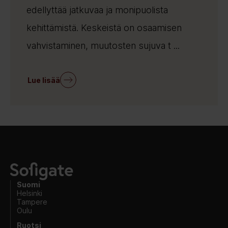
edellyttää jatkuvaa ja monipuolista
kehittämistä. Keskeistä on osaamisen
vahvistaminen, muutosten sujuva t ...
Lue lisää
Suomi
Helsinki
Tampere
Oulu
Ruotsi