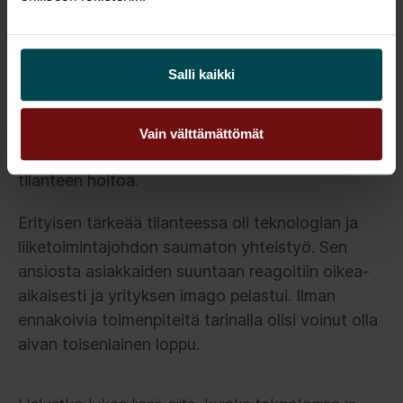
pallotteluun.
Ongelmaa ja sen vaikutuksia päästiin ratkomaan
Salli kaikki
ja korjaamaan viipymättä ja viestintä eri
sidosryhmille saatiin aloitettua heti.
Automatisoinnin käyttö niin hälytyksissä kuin
Vain välttämättömät
myös asiakasrajapinnassa paransi ja nopeutti
tilanteen hoitoa.
Erityisen tärkeää tilanteessa oli teknologian ja
liiketoimintajohdon saumaton yhteistyö. Sen
ansiosta asiakkaiden suuntaan reagoitiin oikea-
aikaisesti ja yrityksen imago pelastui. Ilman
ennakoivia toimenpiteitä tarinalla olisi voinut olla
aivan toisenlainen loppu.