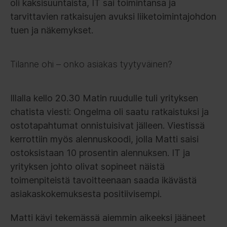
oli kaksisuuntaista, IT sai toimintansa ja
tarvittavien ratkaisujen avuksi liiketoimintajohdon
tuen ja näkemykset.
Tilanne ohi – onko asiakas tyytyväinen?
Illalla kello 20.30 Matin ruudulle tuli yrityksen
chatista viesti: Ongelma oli saatu ratkaistuksi ja
ostotapahtumat onnistuisivat jälleen. Viestissä
kerrottiin myös alennuskoodi, jolla Matti saisi
ostoksistaan 10 prosentin alennuksen. IT ja
yrityksen johto olivat sopineet näistä
toimenpiteistä tavoitteenaan saada ikävästä
asiakaskokemuksesta positiivisempi.
Matti kävi tekemässä aiemmin aikeeksi jääneet