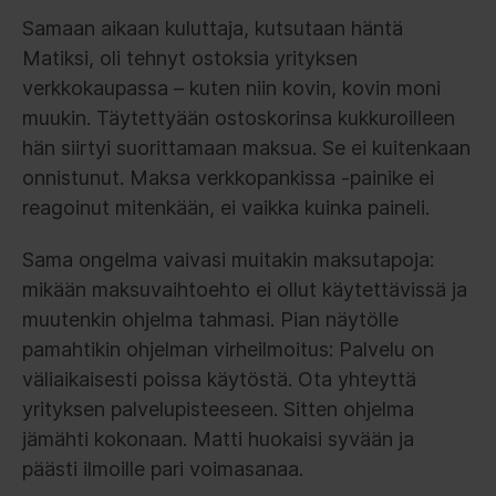
Samaan aikaan kuluttaja, kutsutaan häntä
Matiksi, oli tehnyt ostoksia yrityksen
verkkokaupassa – kuten niin kovin, kovin moni
muukin. Täytettyään ostoskorinsa kukkuroilleen
hän siirtyi suorittamaan maksua. Se ei kuitenkaan
onnistunut. Maksa verkkopankissa -painike ei
reagoinut mitenkään, ei vaikka kuinka paineli.
Sama ongelma vaivasi muitakin maksutapoja:
mikään maksuvaihtoehto ei ollut käytettävissä ja
muutenkin ohjelma tahmasi. Pian näytölle
pamahtikin ohjelman virheilmoitus: Palvelu on
väliaikaisesti poissa käytöstä. Ota yhteyttä
yrityksen palvelupisteeseen. Sitten ohjelma
jämähti kokonaan. Matti huokaisi syvään ja
päästi ilmoille pari voimasanaa.