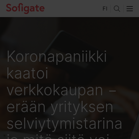
Hyppää
FI
sisältöön
Koronapaniikki
kaatoi
verkkokaupan −
erään yrityksen
selviytymistarina