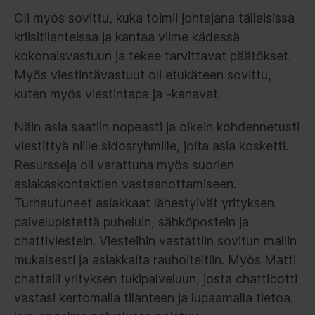
Oli myös sovittu, kuka toimii johtajana tällaisissa
kriisitilanteissa ja kantaa viime kädessä
kokonaisvastuun ja tekee tarvittavat päätökset.
Myös viestintävastuut oli etukäteen sovittu,
kuten myös viestintapa ja -kanavat.
Näin asia saatiin nopeasti ja oikein kohdennetusti
viestittyä niille sidosryhmille, joita asia kosketti.
Resursseja oli varattuna myös suorien
asiakaskontaktien vastaanottamiseen.
Turhautuneet asiakkaat lähestyivät yrityksen
palvelupistettä puheluin, sähköpostein ja
chattiviestein. Viesteihin vastattiin sovitun mallin
mukaisesti ja asiakkaita rauhoiteltiin. Myös Matti
chattaili yrityksen tukipalveluun, josta chattibotti
vastasi kertomalla tilanteen ja lupaamalla tietoa,