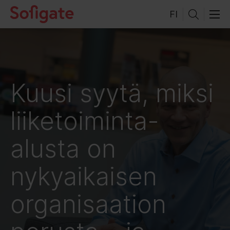
Hyppää
FI
sisältöön
Kuusi syytä, miksi
liiketoiminta-
alusta on
nykyaikaisen
organisaation