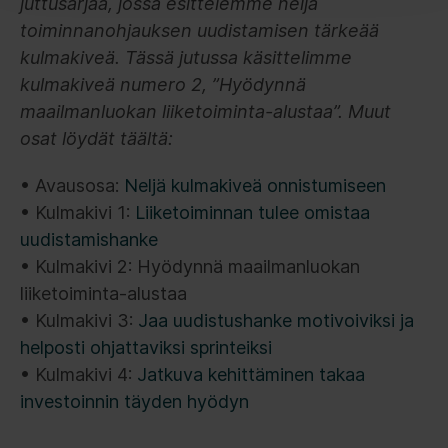
juttusarjaa, jossa esittelemme neljä
toiminnanohjauksen uudistamisen tärkeää
kulmakiveä. Tässä jutussa käsittelimme
kulmakiveä numero 2, ”Hyödynnä
maailmanluokan liiketoiminta-alustaa”. Muut
osat löydät täältä:
• Avausosa:
Neljä kulmakiveä onnistumiseen
• Kulmakivi 1:
Liiketoiminnan tulee omistaa
uudistamishanke
• Kulmakivi 2: Hyödynnä maailmanluokan
liiketoiminta-alustaa
• Kulmakivi 3:
Jaa uudistushanke motivoiviksi ja
helposti ohjattaviksi sprinteiksi
• Kulmakivi 4:
Jatkuva kehittäminen takaa
investoinnin täyden hyödyn