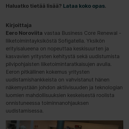
Haluatko tietää lisää?
Lataa koko opas
.
Kirjoittaja
Eero Noroviita
vastaa Business Core Renewal -
liiketoimintayksiköstä Sofigatella. Yksikön
erityisalueena on nopeuttaa keskisuurten ja
kasvavien yritysten kehitystä sekä uudistumista
pilvipohjaisten liiketoimintaratkaisujen avulla.
Eeron pitkällinen kokemus yritysten
uudistamishankkeista on vahvistanut hänen
näkemystään johdon aktiivisuuden ja teknologian
luomien mahdollisuuksien keskeisestä roolista
onnistuneessa toiminnanohjauksen
uudistamisessa.