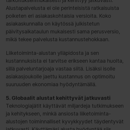
tarkoituksenmukaisesti ja kehittyy jatkuvasti.
Alustapalvelusta ei ole perinteisistä ratkaisuista
poiketen eri asiakaskohtaisia versioita. Koko
asiakaskunnalla on käytössä julkistetun
päivitysaikataulun mukaisesti sama perusversio,
mikä tekee palvelusta kustannustehokkaan.
Liiketoiminta-alustan ylläpidosta ja sen
kustannuksista ei tarvitse erikseen kantaa huolta,
sillä palveluntarjoaja vastaa siitä. Lisäksi isolle
asiakasjoukolle jaettu kustannus on optimoitu
suuruuden ekonomiaa hyödyntämällä.
5. Globaalit alustat kehittyvät jatkuvasti
Teknologiajätit käyttävät miljardeja tutkimukseen
ja kehitykseen, minkä ansiosta liiketoiminta-
alustojen toiminnalliset kyvykkyydet täydentyvät
jatkuvasti. Käyttämäsi alusta hyödyntää siis