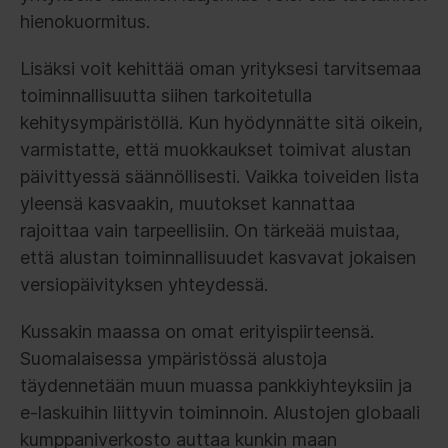
hienokuormitus.
Lisäksi voit kehittää oman yrityksesi tarvitsemaa
toiminnallisuutta siihen tarkoitetulla
kehitysympäristöllä. Kun hyödynnätte sitä oikein,
varmistatte, että muokkaukset toimivat alustan
päivittyessä säännöllisesti. Vaikka toiveiden lista
yleensä kasvaakin, muutokset kannattaa
rajoittaa vain tarpeellisiin. On tärkeää muistaa,
että alustan toiminnallisuudet kasvavat jokaisen
versiopäivityksen yhteydessä.
Kussakin maassa on omat erityispiirteensä.
Suomalaisessa ympäristössä alustoja
täydennetään muun muassa pankkiyhteyksiin ja
e-laskuihin liittyvin toiminnoin. Alustojen globaali
kumppaniverkosto auttaa kunkin maan