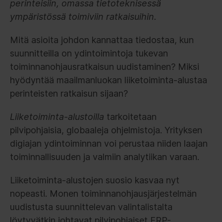
perinteisiin, omassa tietoteknisessä
ympäristössä toimiviin ratkaisuihin.
Mitä asioita johdon kannattaa tiedostaa, kun
suunnitteilla on ydintoimintoja tukevan
toiminnanohjausratkaisun uudistaminen? Miksi
hyödyntää maailmanluokan liiketoiminta-alustaa
perinteisten ratkaisun sijaan?
Liiketoiminta-alustoilla
tarkoitetaan
pilvipohjaisia, globaaleja ohjelmistoja. Yrityksen
digiajan ydintoiminnan voi perustaa niiden laajan
toiminnallisuuden ja valmiin analytiikan varaan.
Liiketoiminta-alustojen suosio kasvaa nyt
nopeasti. Monen toiminnanohjausjärjestelmän
uudistusta suunnittelevan valintalistalta
löytyvätkin johtavat pilvipohjaiset ERP-