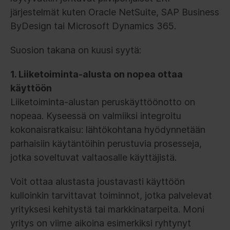
järjestelmät kuten Oracle NetSuite, SAP Business
ByDesign tai Microsoft Dynamics 365.
Suosion takana on kuusi syytä:
1. Liiketoiminta-alusta on nopea ottaa
käyttöön
Liiketoiminta-alustan peruskäyttöönotto on
nopeaa. Kyseessä on valmiiksi integroitu
kokonaisratkaisu: lähtökohtana hyödynnetään
parhaisiin käytäntöihin perustuvia prosesseja,
jotka soveltuvat valtaosalle käyttäjistä.
Voit ottaa alustasta joustavasti käyttöön
kulloinkin tarvittavat toiminnot, jotka palvelevat
yrityksesi kehitystä tai markkinatarpeita. Moni
yritys on viime aikoina esimerkiksi ryhtynyt