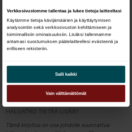
kaksi vuotta ennen ratkaisun käyttöönottoa
kirjatut yksityiskohtaiset vaatimukset ole
Verkkosivustomme tallentaa ja lukee tietoja laitteeltasi
välttämättä enää ajankohtaisia.
Käytämme tietoja kävijämäärien ja käyttäytymisen
analysointiin sekä verkkosivuston kehittämiseen ja
Parempi vaihtoehto onkin keskittyä
toiminnallisiin ominaisuuksiin. Lisäksi tallennamme
suunnittelemaan ja kuvaamaan organisaation
antamasi suostumuksen päätelaitteellesi evästeenä ja
keskeisimmät kyvykkyydet, jotka organisaatio
erilliseen rekisteriin.
tarvitsee menestyäkseen.
Näiden kyvykkyyksien päälle tulisi valita
Salli kaikki
liiketoiminta-alusta, joka toimii sekä
jokapäiväisen toiminnan perustana että pohjana
uudistamiselle ja jatkuvalle kehitykselle.
Vain välttämättömät
HALUATKO TIETÄÄ LISÄÄ?
Tämä kirjoitus on osa johdolle suunnattua