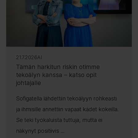
21.7.2026
AI
Tämän harkitun riskin otimme
tekoälyn kanssa – katso opit
johtajalle
Sofigatella lähdettiin tekoälyyn rohkeasti
ja ihmisille annettiin vapaat kädet kokeilla.
Se teki työkaluista tuttuja, mutta ei
näkynyt positiivis ...