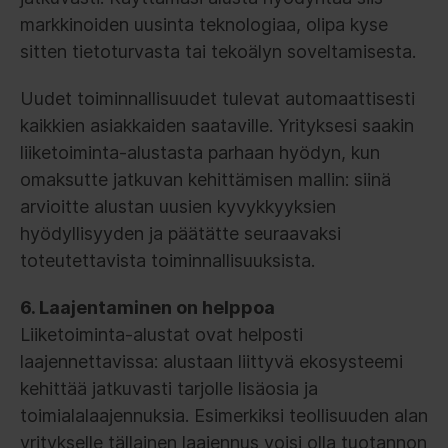
markkinoiden uusinta teknologiaa, olipa kyse
sitten tietoturvasta tai tekoälyn soveltamisesta.
Uudet toiminnallisuudet tulevat automaattisesti
kaikkien asiakkaiden saataville. Yrityksesi saakin
liiketoiminta-alustasta parhaan hyödyn, kun
omaksutte jatkuvan kehittämisen mallin: siinä
arvioitte alustan uusien kyvykkyyksien
hyödyllisyyden ja päätätte seuraavaksi
toteutettavista toiminnallisuuksista.
6. Laajentaminen on helppoa
Liiketoiminta-alustat ovat helposti
laajennettavissa: alustaan liittyvä ekosysteemi
kehittää jatkuvasti tarjolle lisäosia ja
toimialalaajennuksia. Esimerkiksi teollisuuden alan
yritykselle tällainen laajennus voisi olla tuotannon