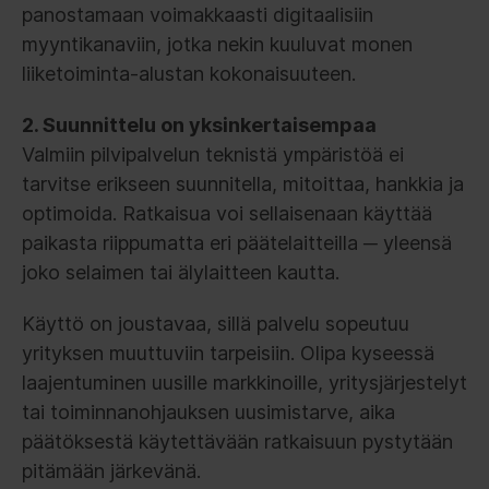
panostamaan voimakkaasti digitaalisiin
myyntikanaviin, jotka nekin kuuluvat monen
liiketoiminta-alustan kokonaisuuteen.
2. Suunnittelu on yksinkertaisempaa
Valmiin pilvipalvelun teknistä ympäristöä ei
tarvitse erikseen suunnitella, mitoittaa, hankkia ja
optimoida. Ratkaisua voi sellaisenaan käyttää
paikasta riippumatta eri päätelaitteilla ─ yleensä
joko selaimen tai älylaitteen kautta.
Käyttö on joustavaa, sillä palvelu sopeutuu
yrityksen muuttuviin tarpeisiin. Olipa kyseessä
laajentuminen uusille markkinoille, yritysjärjestelyt
tai toiminnanohjauksen uusimistarve, aika
päätöksestä käytettävään ratkaisuun pystytään
pitämään järkevänä.