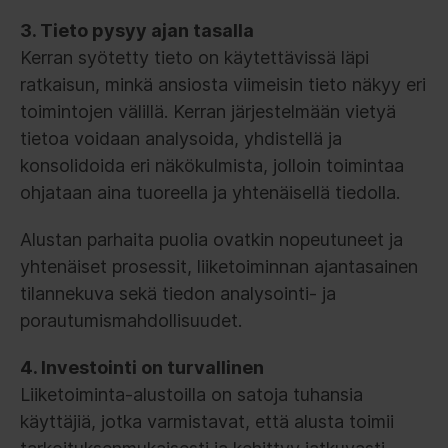
3. Tieto pysyy ajan tasalla
Kerran syötetty tieto on käytettävissä läpi
ratkaisun, minkä ansiosta viimeisin tieto näkyy eri
toimintojen välillä. Kerran järjestelmään vietyä
tietoa voidaan analysoida, yhdistellä ja
konsolidoida eri näkökulmista, jolloin toimintaa
ohjataan aina tuoreella ja yhtenäisellä tiedolla.
Alustan parhaita puolia ovatkin nopeutuneet ja
yhtenäiset prosessit, liiketoiminnan ajantasainen
tilannekuva sekä tiedon analysointi- ja
porautumismahdollisuudet.
4. Investointi on turvallinen
Liiketoiminta-alustoilla on satoja tuhansia
käyttäjiä, jotka varmistavat, että alusta toimii