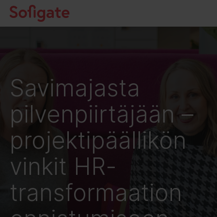
Hyppää
sisältöön
Savimajasta
pilvenpiirtäjään –
projektipäällikön
vinkit HR-
transformaation