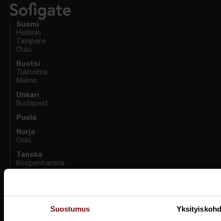
Suomi
Helsinki
Tampere
Oulu
Ruotsi
Tukholma
Malmö
Unkari
Budapest
Puola
Norja
Oslo
Tanska
Kööpenhamina
Avoimet työpaikat
Meistä
Suostumus
Yksityiskohd
Palvelut