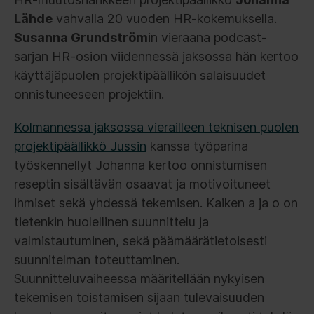
Lähde
vahvalla 20 vuoden HR-kokemuksella.
Susanna Grundström
in vieraana podcast-
sarjan HR-osion viidennessä jaksossa hän kertoo
käyttäjäpuolen projektipäällikön salaisuudet
onnistuneeseen projektiin.
Kolmannessa jaksossa vierailleen teknisen puolen
projektipäällikkö Jussin
kanssa työparina
työskennellyt Johanna kertoo onnistumisen
reseptin sisältävän osaavat ja motivoituneet
ihmiset sekä yhdessä tekemisen. Kaiken a ja o on
tietenkin huolellinen suunnittelu ja
valmistautuminen, sekä päämäärätietoisesti
suunnitelman toteuttaminen.
Suunnitteluvaiheessa määritellään nykyisen
tekemisen toistamisen sijaan tulevaisuuden