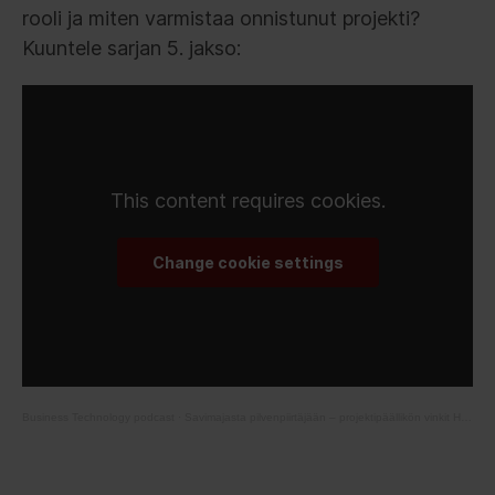
rooli ja miten varmistaa onnistunut projekti?
Kuuntele sarjan 5. jakso:
This content requires cookies.
Change cookie settings
Business Technology podcast
·
Savimajasta pilvenpiirtäjään – projektipäällikön vinkit HR-transformaation onnistumiseen