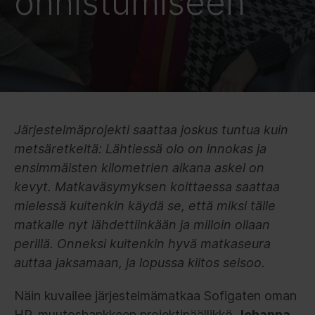
onnistumiseen
Järjestelmäprojekti saattaa joskus tuntua kuin
metsäretkeltä: Lähtiessä olo on innokas ja
ensimmäisten kilometrien aikana askel on
kevyt. Matkaväsymyksen koittaessa saattaa
mielessä kuitenkin käydä se, että miksi tälle
matkalle nyt lähdettiinkään ja milloin ollaan
perillä. Onneksi kuitenkin hyvä matkaseura
auttaa jaksamaan, ja lopussa kiitos seisoo.
Näin kuvailee järjestelmämatkaa Sofigaten oman
HR-muutoshankkeen projektipäällikkö
Johanna