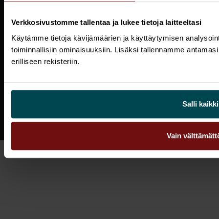
Verkkosivustomme tallentaa ja lukee tietoja laitteeltasi
Uutiset
Käytämme tietoja kävijämäärien ja käyttäytymisen analysoint
Privacy policy
toiminnallisiin ominaisuuksiin. Lisäksi tallennamme antamasi
Ota yhteyttä
erilliseen rekisteriin.
Salli kaikki
© Sofigate 2026
Vain välttämät