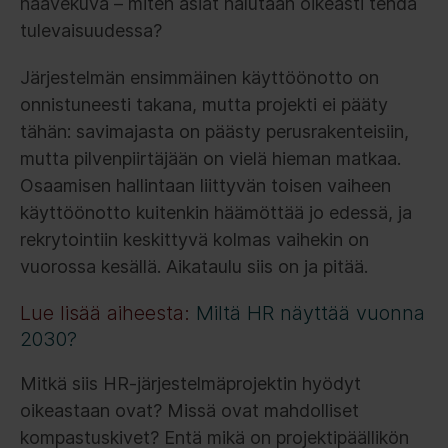
haavekuva – miten asiat halutaan oikeasti tehdä
tulevaisuudessa?
Järjestelmän ensimmäinen käyttöönotto on
onnistuneesti takana, mutta projekti ei pääty
tähän: savimajasta on päästy perusrakenteisiin,
mutta pilvenpiirtäjään on vielä hieman matkaa.
Osaamisen hallintaan liittyvän toisen vaiheen
käyttöönotto kuitenkin häämöttää jo edessä, ja
rekrytointiin keskittyvä kolmas vaihekin on
vuorossa kesällä. Aikataulu siis on ja pitää.
Lue lisää aiheesta:
Miltä HR näyttää vuonna
2030?
Mitkä siis HR-järjestelmäprojektin hyödyt
oikeastaan ovat? Missä ovat mahdolliset
kompastuskivet? Entä mikä on projektipäällikön