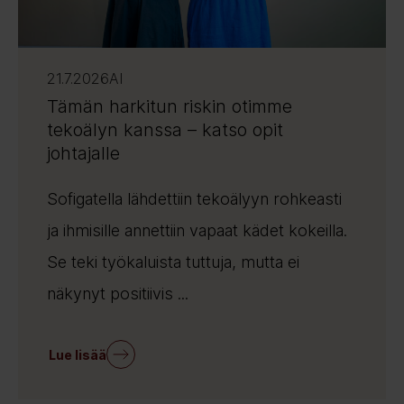
21.7.2026
AI
Tämän harkitun riskin otimme
tekoälyn kanssa – katso opit
johtajalle
Sofigatella lähdettiin tekoälyyn rohkeasti
ja ihmisille annettiin vapaat kädet kokeilla.
Se teki työkaluista tuttuja, mutta ei
näkynyt positiivis ...
Lue lisää