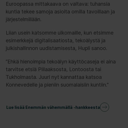
Euroopassa mittakaava on valtava: tuhansia
kuntia tekee samoja asioita omilla tavoillaan ja
järjestelmillään.
Liian usein katsomme ulkomaille, kun etsimme
esimerkkejä digitalisaatiosta, tekoälystä ja
julkishallinnon uudistamisesta, Hupli sanoo.
”Ehkä hienoimpia tekoälyn käyttöcaseja ei aina
tarvitse etsiä Piilaaksosta, Lontoosta tai
Tukholmasta. Juuri nyt kannattaa katsoa
Konnevedelle ja pieniin suomalaisiin kuntiin.”
Lue lisää Enemmän vähemmällä -hankkeesta