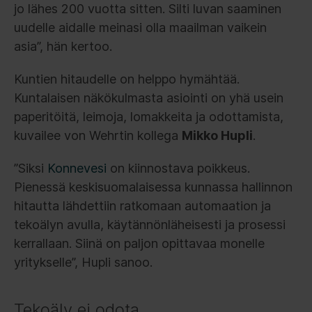
jo lähes 200 vuotta sitten. Silti luvan saaminen
uudelle aidalle meinasi olla maailman vaikein
asia”, hän kertoo.
Kuntien hitaudelle on helppo hymähtää.
Kuntalaisen näkökulmasta asiointi on yhä usein
paperitöitä, leimoja, lomakkeita ja odottamista,
kuvailee von Wehrtin kollega
Mikko Hupli
.
”Siksi
Konnevesi
on kiinnostava poikkeus.
Pienessä keskisuomalaisessa kunnassa hallinnon
hitautta lähdettiin ratkomaan automaation ja
tekoälyn avulla, käytännönläheisesti ja prosessi
kerrallaan. Siinä on paljon opittavaa monelle
yritykselle”, Hupli sanoo.
Tekoäly ei odota