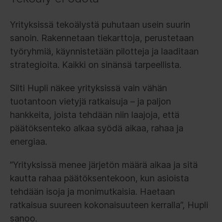
Yrityksissä tekoälystä puhutaan usein suurin
sanoin. Rakennetaan tiekarttoja, perustetaan
työryhmiä, käynnistetään pilotteja ja laaditaan
strategioita. Kaikki on sinänsä tarpeellista.
Silti Hupli näkee yrityksissä vain vähän
tuotantoon vietyjä ratkaisuja – ja paljon
hankkeita, joista tehdään niin laajoja, että
päätöksenteko alkaa syödä aikaa, rahaa ja
energiaa.
”Yrityksissä menee järjetön määrä aikaa ja sitä
kautta rahaa päätöksentekoon, kun asioista
tehdään isoja ja monimutkaisia. Haetaan
ratkaisua suureen kokonaisuuteen kerralla”, Hupli
sanoo.