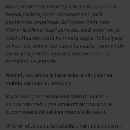
Konnevedellä ei lähdetty rakentamaan suurta
tekoälyvisiota, vaan ratkaisemaan yhtä
käytännön ongelmaa. Sofigaten Sami von
Wehrt ja Mikko Hupli sanovat, että moni yritys
voisi ottaa pienestä kunnasta oppia: tekoälyssä
ei kannata kurkottaa kuuta taivaalta, vaan viedä
ensin yksi järkevä ratkaisu tuotantoon – ja
monistaa se muualle.
Kunnat, ketteryys ja lupa-asiat eivät yleensä
mahdu samaan lauseeseen.
Myös Sofigaten
Sami von Wehrt
muistaa,
kuinka hän haki lupaa omakotitalonsa aidalle.
Lupaprosessi oli kaikkea muuta kuin kevyt.
”Aita oli ollut samalla paikalla ensimmäisen kerran