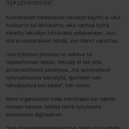
nykyprosessia”
Konneveden hankkeessa tekoälyn käyttö ei ollut
itseisarvo tai lähtökohta, eikä vanhaa työtä
siirretty tekoälyn tehtäväksi sellaisenaan. Juuri
sitä ei kannatakaan tehdä, von Wehrt varoittaa.
”Jos nykyinen prosessi on sekava tai
tarpeettoman raskas, tekoäly ei tee siitä
automaattisesti parempaa. Jos automatisoit
nykysabluunaa tekoälyllä, ripottelet vain
tekoälypölyä sen päälle”, hän sanoo.
Moni organisaatio tulee toimittajan luo valmiin
toiveen kanssa: tehkää tästä nykyisestä
prosessista digitaalinen.
”Sen sijaan kannattaisi kertoa, mikä on tavoiteltu