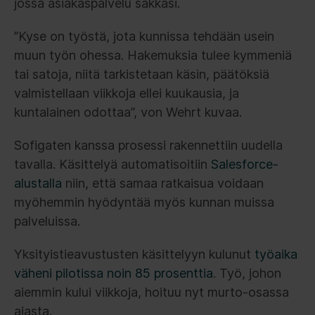
jossa asiakaspalvelu sakkasi.
”Kyse on työstä, jota kunnissa tehdään usein
muun työn ohessa. Hakemuksia tulee kymmeniä
tai satoja, niitä tarkistetaan käsin, päätöksiä
valmistellaan viikkoja ellei kuukausia, ja
kuntalainen odottaa”, von Wehrt kuvaa.
Sofigaten kanssa prosessi rakennettiin uudella
tavalla. Käsittelyä automatisoitiin
Salesforce-
alustalla
niin, että samaa ratkaisua voidaan
myöhemmin hyödyntää myös kunnan muissa
palveluissa.
Yksityistieavustusten käsittelyyn kulunut
työaika
väheni pilotissa noin 85 prosenttia
. Työ, johon
aiemmin kului viikkoja, hoituu nyt murto-osassa
ajasta.