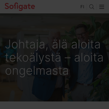
Hyppää
FI
sisältöön
Johtaja, älä aloita
tekoälystä – aloita
ongelmasta